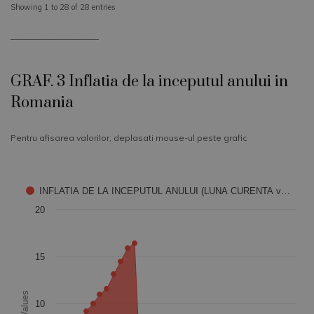
Showing 1 to 28 of 28 entries
_____________________
GRAF. 3 Inflatia de la inceputul anului in
Romania
Pentru afisarea valorilor, deplasati mouse-ul peste grafic
Chart
INFLATIA DE LA INCEPUTUL ANULUI (LUNA CURENTA v…
20
Chart with 35 data points.
The chart has 1 X axis displaying categories.
The chart has 1 Y axis displaying Values. Data ranges from 0
15
Values
10