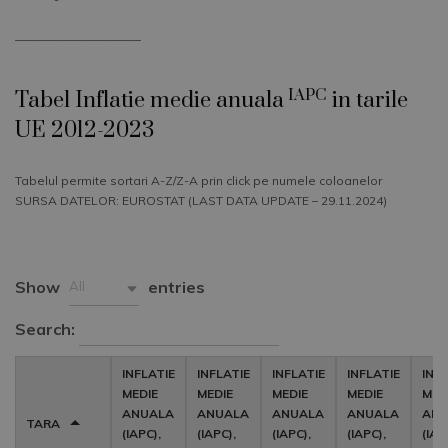
_____________________
IAPC
Tabel Inflatie medie anuala
in tarile
UE 2012-2023
Tabelul permite sortari A-Z/Z-A prin click pe numele coloanelor
SURSA DATELOR: EUROSTAT (LAST DATA UPDATE – 29.11.2024)
Show
entries
All
Search:
INFLATIE
INFLATIE
INFLATIE
INFLATIE
INF
MEDIE
MEDIE
MEDIE
MEDIE
MED
ANUALA
ANUALA
ANUALA
ANUALA
ANU
TARA
(IAPC),
(IAPC),
(IAPC),
(IAPC),
(IAP