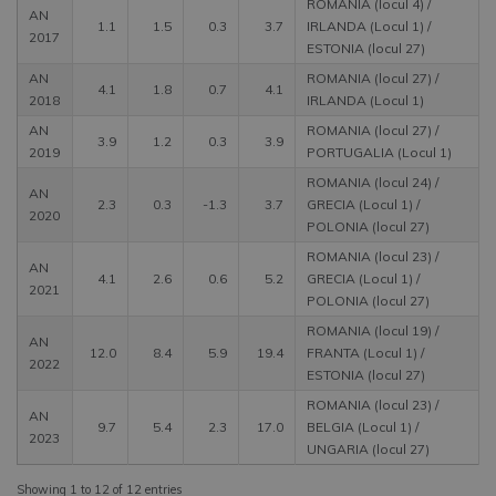
ROMANIA (locul 4) /
AN
1.1
1.5
0.3
3.7
IRLANDA (Locul 1) /
2017
ESTONIA (locul 27)
AN
ROMANIA (locul 27) /
4.1
1.8
0.7
4.1
2018
IRLANDA (Locul 1)
AN
ROMANIA (locul 27) /
3.9
1.2
0.3
3.9
2019
PORTUGALIA (Locul 1)
ROMANIA (locul 24) /
AN
2.3
0.3
-1.3
3.7
GRECIA (Locul 1) /
2020
POLONIA (locul 27)
ROMANIA (locul 23) /
AN
4.1
2.6
0.6
5.2
GRECIA (Locul 1) /
2021
POLONIA (locul 27)
ROMANIA (locul 19) /
AN
12.0
8.4
5.9
19.4
FRANTA (Locul 1) /
2022
ESTONIA (locul 27)
ROMANIA (locul 23) /
AN
9.7
5.4
2.3
17.0
BELGIA (Locul 1) /
2023
UNGARIA (locul 27)
Showing 1 to 12 of 12 entries