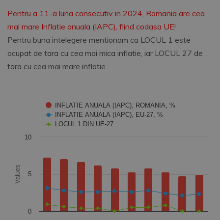
Pentru a 11-a luna consecutiv in 2024, Romania are cea
mai mare Inflatie anuala (IAPC), fiind codasa UE!
Pentru buna intelegere mentionam ca LOCUL 1 este
ocupat de tara cu cea mai mica inflatie, iar LOCUL 27 de
tara cu cea mai mare inflatie.
Chart
INFLATIE ANUALA (IAPC), ROMANIA, %
INFLATIE ANUALA (IAPC), EU-27, %
Combination chart with 3 data series.
LOCUL 1 DIN UE-27
The chart has 1 X axis displaying categories.
10
The chart has 1 Y axis displaying Values. Data ranges from 0
Values
5
0