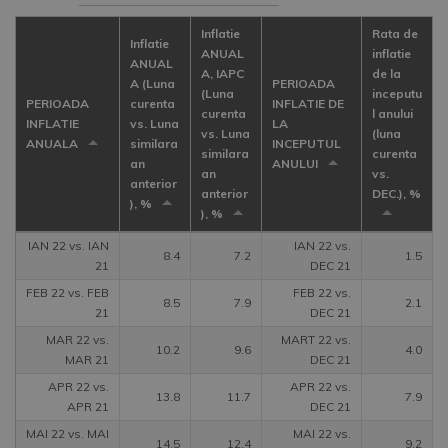
Inflatie
Rata de
Inflatie
ANUAL
inflatie
ANUAL
A, IAPC
de la
A (Luna
PERIOADA
(Luna
inceputu
PERIOADA
curenta
INFLATIE DE
curenta
l anului
INFLATIE
vs. Luna
LA
vs. Luna
(luna
ANUALA
similara
INCEPUTUL
similara
curenta
an
ANULUI
an
vs.
anterior
anterior
DEC.), %
), %
), %
IAN 22 vs. IAN
IAN 22 vs.
8.4
7.2
1.5
21
DEC 21
FEB 22 vs. FEB
FEB 22 vs.
8.5
7.9
2.1
21
DEC 21
MAR 22 vs.
MART 22 vs.
10.2
9.6
4.0
MAR 21
DEC 21
APR 22 vs.
APR 22 vs.
13.8
11.7
7.9
APR 21
DEC 21
MAI 22 vs. MAI
MAI 22 vs.
14.5
12.4
9.2