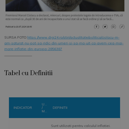
SURSA FOTO:
https://www.digi24.ro/stiri/actualitate/politica/ciolacu-m-
am-saturat-nu-pot-sa-ridic-din-umeri-si-sa-ma-uit-ca-avem-cea-mai-
mare-inflatie-din-europa-2856387
________________
Tabel cu Definitii
U
INDICATOR
/
DEFINITII
M
Sunt utilizati pentru calculul inflatiei.