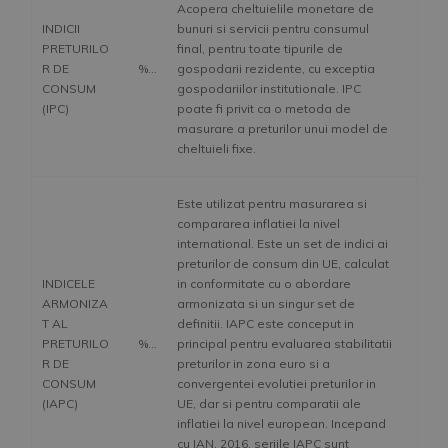
Acopera cheltuielile monetare de
INDICII
bunuri si servicii pentru consumul
PRETURILO
final, pentru toate tipurile de
R DE
%
gospodarii rezidente, cu exceptia
CONSUM
gospodariilor institutionale. IPC
(IPC)
poate fi privit ca o metoda de
masurare a preturilor unui model de
cheltuieli fixe.
Este utilizat pentru masurarea si
compararea inflatiei la nivel
international. Este un set de indici ai
preturilor de consum din UE, calculat
INDICELE
in conformitate cu o abordare
ARMONIZA
armonizata si un singur set de
T AL
definitii. IAPC este conceput in
PRETURILO
%
principal pentru evaluarea stabilitatii
R DE
preturilor in zona euro si a
CONSUM
convergentei evolutiei preturilor in
(IAPC)
UE, dar si pentru comparatii ale
inflatiei la nivel european. Incepand
cu IAN. 2016, seriile IAPC sunt