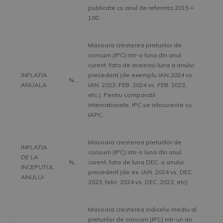
publicate cu anul de referinta 2015 =
100.
Masoara cresterea preturilor de
consum (IPC) intr-o luna din anul
curent, fata de aceeasi luna a anului
INFLATIA
precedent (de exemplu IAN.2024 vs.
%
ANUALA
IAN. 2023, FEB. 2024 vs. FEB. 2023,
etc.). Pentru comparatii
internationale, IPC se inlocuieste cu
IAPC.
Masoara cresterea preturilor de
INFLATIA
consum (IPC) intr-o luna din anul
DE LA
%
curent, fata de luna DEC. a anului
INCEPUTUL
precedent (de ex. IAN. 2024 vs. DEC.
ANULUI
2023, febr. 2024 vs. DEC. 2023, etc)
Masoara cresterea indicelui mediu al
preturilor de consum (IPC) intr-un an