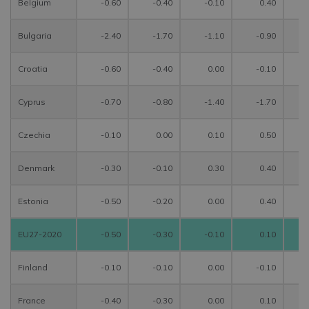
Belgium
-0.60
-0.40
-0.10
0.40
Bulgaria
-2.40
-1.70
-1.10
-0.90
Croatia
-0.60
-0.40
0.00
-0.10
Cyprus
-0.70
-0.80
-1.40
-1.70
Czechia
-0.10
0.00
0.10
0.50
Denmark
-0.30
-0.10
0.30
0.40
Estonia
-0.50
-0.20
0.00
0.40
EU27-2020
-0.50
-0.30
-0.10
0.10
Finland
-0.10
-0.10
0.00
-0.10
France
-0.40
-0.30
0.00
0.10