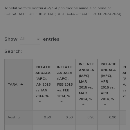
Tabelul permite sortari A-Z/Z-A prin click pe numele coloanelor
SURSA DATELOR: EUROSTAT (LAST DATA UPDATE – 20.08.2024.2024)
Show
entries
All
Search:
INFLATIE
INFLATIE
INFLATIE
INFLATIE
INF
ANUALA
ANUALA
ANUALA
ANUALA
ANU
(IAPC),
(IAPC),
(IAPC),
(IAPC),
(IAP
MAR
APR
TARA
IAN 2015
FEB 2015
MAI
2015 vs.
2015 vs.
vs. IAN
vs. FEB
vs. 
MAR
APR
2014, %
2014, %
201
2014, %
2014, %
Austria
0.50
0.50
0.90
0.90