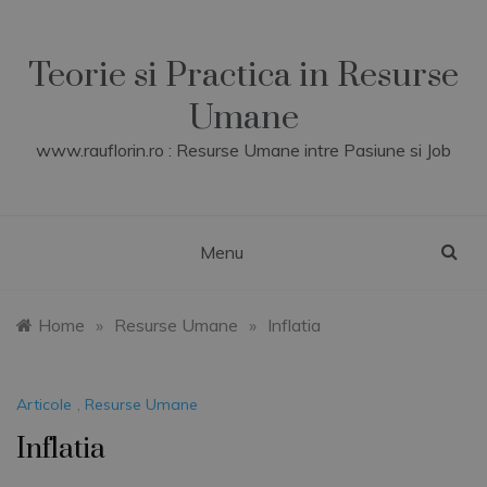
Skip
to
content
Teorie si Practica in Resurse
Umane
www.rauflorin.ro : Resurse Umane intre Pasiune si Job
Menu
Home
»
Resurse Umane
»
Inflatia
Articole
,
Resurse Umane
Inflatia