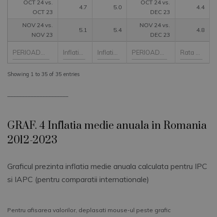
OCT 24 vs.
OCT 24 vs.
4.7
5.0
4.4
OCT 23
DEC 23
NOV 24 vs.
NOV 24 vs.
5.1
5.4
4.8
NOV 23
DEC 23
Showing 1 to 35 of 35 entries
_____________________
GRAF. 4 Inflatia medie anuala in Romania
2012-2023
Graficul prezinta inflatia medie anuala calculata pentru IPC
si IAPC (pentru comparatii internationale)
Pentru afisarea valorilor, deplasati mouse-ul peste grafic