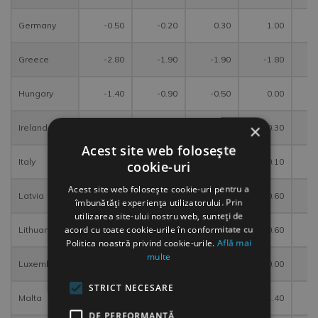
Germany
-0.50
-0.20
0.30
1.00
Greece
-2.80
-1.90
-1.90
-1.80
Hungary
-1.40
-0.90
-0.50
0.00
×
Ireland
-0.40
-0.40
-0.20
-0.30
Acest site web folosește
Italy
-0.50
0.10
0.00
-0.10
cookie-uri
Acest site web folosește cookie-uri pentru a
Latvia
-0.30
0.00
0.50
0.60
îmbunătăți experiența utilizatorului. Prin
utilizarea site-ului nostru web, sunteți de
acord cu toate cookie-urile în conformitate cu
Lithuania
-1.40
-1.50
-1.10
-0.60
Politica noastră privind cookie-urile.
Află mai
multe
Luxembourg
-1.20
-0.30
0.10
0.00
STRICT NECESARE
Malta
0.80
0.60
0.50
1.40
DE PERFORMANȚĂ