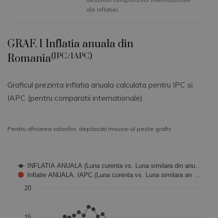
ale inflatiei.
GRAF. 1 Inflatia anuala din
(IPC/IAPC)
Romania
Graficul prezinta inflatia anuala calculata pentru IPC si
IAPC (pentru comparatii internationale)
Pentru afisarea valorilor, deplasati mouse-ul peste grafic
Chart
INFLATIA ANUALA (Luna curenta vs. Luna similara din anu…
Inflatie ANUALA, IAPC (Luna curenta vs. Luna similara an …
Combination chart with 2 data series.
20
The chart has 1 X axis displaying categories.
The chart has 1 Y axis displaying Values. Data ranges from 4
15