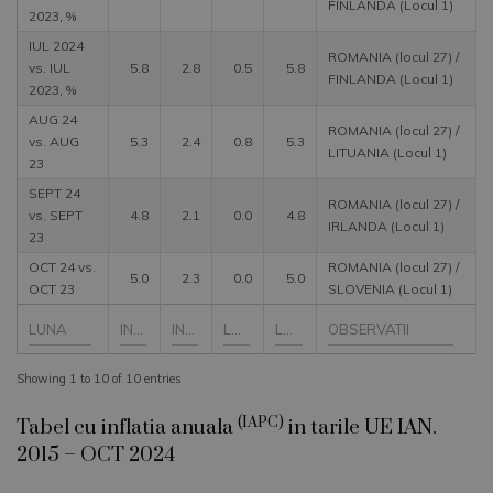
FINLANDA (Locul 1)
2023, %
IUL 2024
ROMANIA (locul 27) /
vs. IUL
5.8
2.8
0.5
5.8
FINLANDA (Locul 1)
2023, %
AUG 24
ROMANIA (locul 27) /
vs. AUG
5.3
2.4
0.8
5.3
LITUANIA (Locul 1)
23
SEPT 24
ROMANIA (locul 27) /
vs. SEPT
4.8
2.1
0.0
4.8
IRLANDA (Locul 1)
23
OCT 24 vs.
ROMANIA (locul 27) /
5.0
2.3
0.0
5.0
OCT 23
SLOVENIA (Locul 1)
Showing 1 to 10 of 10 entries
(IAPC)
Tabel cu inflatia anuala
in tarile UE IAN.
2015 – OCT 2024