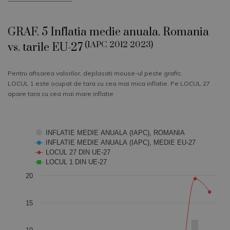
GRAF. 5 Inflatia medie anuala. Romania
(IAPC 2012-2023)
vs. tarile EU-27
Pentru afisarea valorilor, deplasati mouse-ul peste grafic.
LOCUL 1 este ocupat de tara cu cea mai mica inflatie. Pe LOCUL 27
apare tara cu cea mai mare inflatie
Chart
INFLATIE MEDIE ANUALA (IAPC), ROMANIA
INFLATIE MEDIE ANUALA (IAPC), MEDIE EU-27
Combination chart with 4 data series.
LOCUL 27 DIN UE-27
LOCUL 1 DIN UE-27
The chart has 1 X axis displaying categories.
20
The chart has 1 Y axis displaying Values. Data ranges from -
15