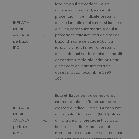
fata de anul precedent. Se se
calculeaza ca raport, exprimat
procentual, intre indicele preturilor
INFLATIA
dintr-o luna din anul curent si indicele
MEDIE
din luna corespunzatoare a anului
ANUALA
%
precedent, calculati fata de aceeasi
pe baza
baza, din care se scade 100. La
IPC
randul lor, indicii medii ai preturilor
din cei doi ani se determina ca medii
aritmetice simple ale indicilor lunari
din fiecare an, calculati fata de
aceeasi baza (octombrie 1990 =
100).
Este utillizata pentru compararea
internationala a inflatiei. Masoara
INFLATIA
cresterea Indicelui mediu Armonizat
MEDIE
al Preturilor de consum (IAPC) intr-un
ANUALA
%
an fata de anul precedent. Eurostat
pe baza
ia in calcul Indicii Armonizati ai
IAPC
Preturilor de consum (IAPC) care sunt
destinati compararilor internationale