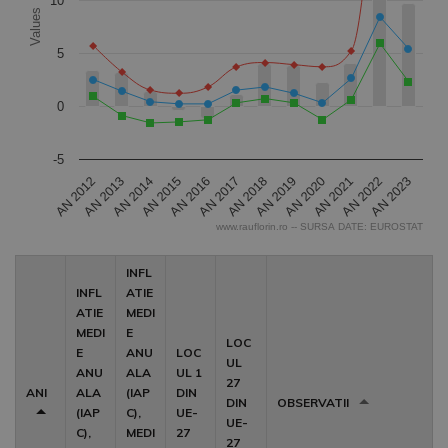
10
Values
5
0
-5
AN 2013
AN 2016
AN 2019
AN 2022
AN 2012
AN 2015
AN 2018
AN 2021
AN 2014
AN 2017
AN 2020
AN 2023
www.rauflorin.ro -- SURSA DATE: EUROSTAT
End of interactive chart.
INFL
INFL
ATIE
ATIE
MEDI
MEDI
E
LOC
E
ANU
LOC
UL
ANU
ALA
UL 1
27
ANI
ALA
(IAP
DIN
DIN
OBSERVATII
(IAP
C),
UE-
UE-
C),
MEDI
27
27