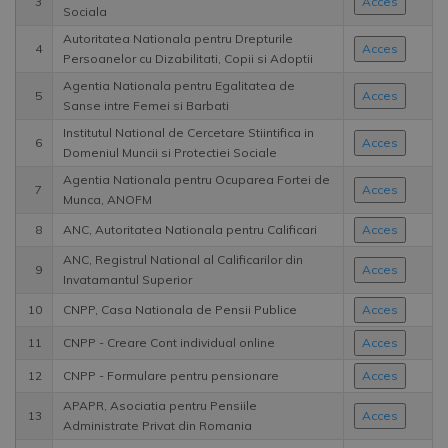
3
Acces
Sociala
Autoritatea Nationala pentru Drepturile
4
Acces
Persoanelor cu Dizabilitati, Copii si Adoptii
Agentia Nationala pentru Egalitatea de
5
Acces
Sanse intre Femei si Barbati
Institutul National de Cercetare Stiintifica in
6
Acces
Domeniul Muncii si Protectiei Sociale
Agentia Nationala pentru Ocuparea Fortei de
7
Acces
Munca, ANOFM
8
ANC, Autoritatea Nationala pentru Calificari
Acces
ANC, Registrul National al Calificarilor din
9
Acces
Invatamantul Superior
10
CNPP, Casa Nationala de Pensii Publice
Acces
11
CNPP - Creare Cont individual online
Acces
12
CNPP - Formulare pentru pensionare
Acces
APAPR, Asociatia pentru Pensiile
13
Acces
Administrate Privat din Romania