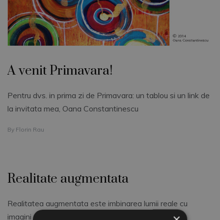
A venit Primavara!
Pentru dvs. in prima zi de Primavara: un tablou si un link de
la invitata mea, Oana Constantinescu
By
Florin Rau
Realitate augmentata
Realitatea augmentata este imbinarea lumii reale cu
×
imagini generate de calculator. O adevarata magie.