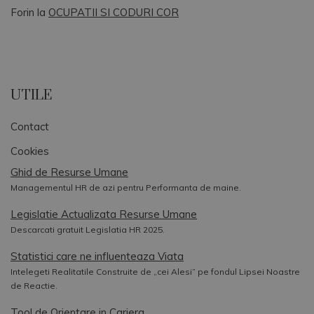
Forin
la
OCUPATII SI CODURI COR
UTILE
Contact
Cookies
Ghid de Resurse Umane
Managementul HR de azi pentru Performanta de maine.
Legislatie Actualizata Resurse Umane
Descarcati gratuit Legislatia HR 2025.
Statistici care ne influenteaza Viata
Intelegeti Realitatile Construite de „cei Alesi” pe fondul Lipsei Noastre
de Reactie.
Tool de Orientare in Cariera