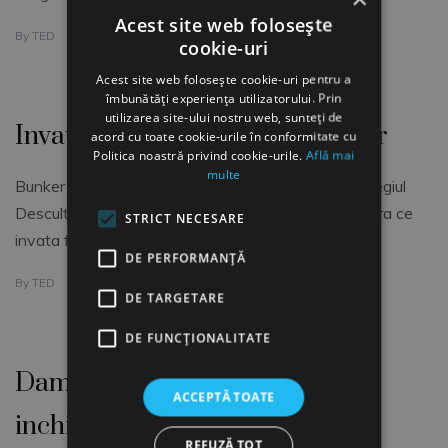
Acest site web folosește
By
TED
cookie-uri
Acest site web folosește cookie-uri pentru a
îmbunătăți experiența utilizatorului. Prin
utilizarea site-ului nostru web, sunteți de
Invatand de la scoala descultilor
acord cu toate cookie-urile în conformitate cu
Politica noastră privind cookie-urile.
Află mai
multe
Bunker Roy explica modul in care functioneaza Colegiul
Descultilor (Barefoot) in India- o scoala extraordinara ce
STRICT NECESARE
invata femeile si barbatii din mediul rural, multi dintre
DE PERFORMANȚĂ
By
TED
DE TARGETARE
DE FUNCŢIONALITATE
Damon Horowitz: Filosofia in
ACCEPTĂ TOATE
inchisoare
REFUZĂ TOT