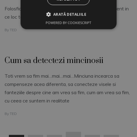
Folosfia: proiectul care incepe de la intrebare, indiferent in
ARATĂ DETALIILE
ce loc te afli.
POWERED BY COOKIESCRIPT
By
TED
Cum sa detectezi mincinosii
Toti vrem sa fim mai…mai…mai…Minciuna incearca sa
compenseze acea diferenta, sa conecteze visele si
fanteziile despre cine am vrea sa fim, cum am vrea sa fim,
cu ceea ce suntem in realitate
By
TED