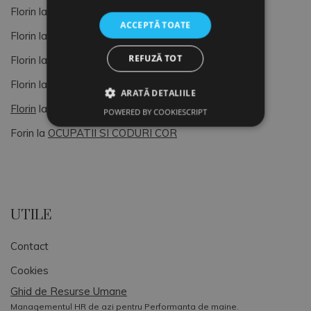
Florin
la
Managementul Vietii si al Resurselor Umane
ACCEPTĂ TOATE
Florin
la
AUDIT HR
REFUZĂ TOT
Florin
la
Cod COR
Florin
la
Clasificarea Ocupatiilor din Romania (COR)
ARATĂ DETALIILE
Florin
la
Clasificarea Ocupatiilor din Romania (COR)
POWERED BY COOKIESCRIPT
Forin
la
OCUPATII SI CODURI COR
UTILE
Contact
Cookies
Ghid de Resurse Umane
Managementul HR de azi pentru Performanta de maine.