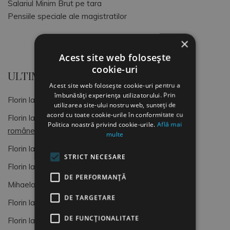
Salariul Minim Brut pe tara
Pensiile speciale ale magistratilor
×
Acest site web folosește
cookie-uri
ULTIMELE COMENTARII
Acest site web folosește cookie-uri pentru a
îmbunătăți experiența utilizatorului. Prin
Florin
la
OCUPATII SI CODURI COR
utilizarea site-ului nostru web, sunteți de
acord cu toate cookie-urile în conformitate cu
Florin
la
Dimitrie Gusti, o lumină pentru sociologia
Politica noastră privind cookie-urile.
Află mai
românească (4)
multe
Florin
la
OCUPATII SI CODURI COR
STRICT NECESARE
Florin
la
Formular de Exit interviu
DE PERFORMANȚĂ
Mihaela
la
Formular de Exit interviu
DE TARGETARE
Florin
la
OCUPATII SI CODURI COR
DE FUNCŢIONALITATE
Florin
la
OCUPATII SI CODURI COR