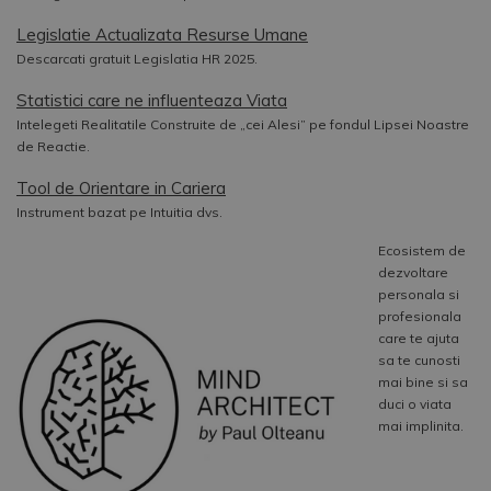
Legislatie Actualizata Resurse Umane
Descarcati gratuit Legislatia HR 2025.
Statistici care ne influenteaza Viata
Intelegeti Realitatile Construite de „cei Alesi” pe fondul Lipsei Noastre
de Reactie.
Tool de Orientare in Cariera
Instrument bazat pe Intuitia dvs.
Ecosistem de
dezvoltare
personala si
profesionala
care te ajuta
sa te cunosti
mai bine si sa
duci o viata
mai implinita.