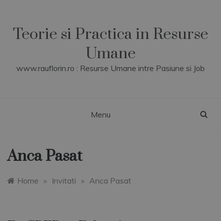
Skip
to
content
Teorie si Practica in Resurse
Umane
www.rauflorin.ro : Resurse Umane intre Pasiune si Job
Menu
Anca Pasat
Home
»
Invitati
»
Anca Pasat