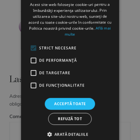
Răspunde
Acest site web folosește cookie-uri pentru a
îmbunătăți experiența utilizatorului. Prin
utilizarea site-ului nostru web, sunteți de
acord cu toate cookie-urile în conformitate cu
gabi iftimescu
spune:
Politica noastră privind cookie-urile.
Află mai
16 octombrie, 2013 la 07:10
multe
interesant
STRICT NECESARE
Răspunde
DE PERFORMANȚĂ
DE TARGETARE
Lasă un răspuns
DE FUNCŢIONALITATE
Adresa ta de email nu va fi publicată.
Câmpurile
ACCEPTĂ TOATE
obligatorii sunt marcate cu
*
Comentariu
*
REFUZĂ TOT
ARATĂ DETALIILE