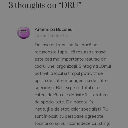
3 thoughts on “
DRU
”
Artemiza Buculeu
spune:
28 mai, 2014 la 07:41
Da, aşa ar trebui sa fie, dacă se
recunoaşte faptul că resursa umană
este cea mai importantă resursă din
cadrul unei organizaţii. Sintagma „Omul
potrivit la locul şi timpul potrivit” se
aplică de către manageri, nu de către
specialiştii RU… şi pe cu totul alte
criterii decât cele definite în literatura
de specialitate. Din păcate, în
instituţiile de stat, chiar specialiştii RU
sunt înlocuiţi cu persoane agreeate,
tocmai ca să nu incomodeze cu „ştiinţa