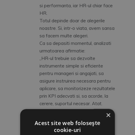
si performanta, iar HR-ul chiar face
HR.
Totul depinde doar de alegerile
noastre. Si, intr-o viata, avem sansa
sa facem multe alegeri.
Ca sa depasiti momentul, analizati
urmatoarea afirmatie:
„HR-ul trebuie sa dezvolte
instrumente simple si eficiente
pentru manageri si angajati, sa
asigure instruirea necesara pentru
aplicare, sa monitorizeze rezultatele
prin KPI adecvati si, sa acorde, la
cerere, suportul necesar. Atat.
Restul este responsabilitatea
×
managerilor si angajatilor.”
Acest site web folosește
Adevarat sau Fals?
cookie-uri