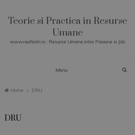
Skip
to
content
Teorie si Practica in Resurse
Umane
www.rauflorin.ro : Resurse Umane intre Pasiune si Job
Menu
Home
»
DRU
DRU