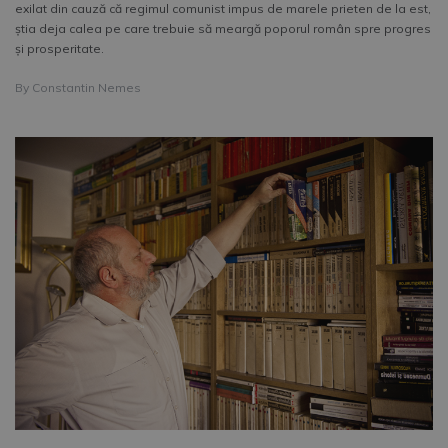
exilat din cauză că regimul comunist impus de marele prieten de la est,
ştia deja calea pe care trebuie să meargă poporul român spre progres
şi prosperitate.
By
Constantin Nemes