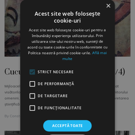
×
Acest site web folosește
cookie-uri
Acest site web folosește cookie-uri pentru a
îmbunătăți experiența utilizatorului. Prin
utilizarea site-ului nostru web, sunteți de
acord cu toate cookie-urile în conformitate cu
Politica noastră privind cookie-urile.
Află mai
multe
Cucuteni, o cultură uimitoare! (1/4)
STRICT NECESARE
DE PERFORMANȚĂ
Mijloacele de comunicare în masă actuale au dat acces nelimitat
visătorilor la transmiterea propriilor viziuni asupra trecutului şi viitorului
DE TARGETARE
omenirii, ducând tot mai des la coruperea cititorilor de la interpretarea
ştiinţifică a izvoarelor istorice.
DE FUNCŢIONALITATE
By
Constantin Nemes
ACCEPTĂ TOATE