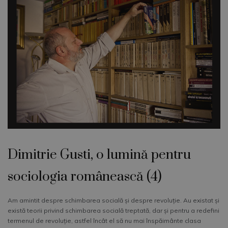
Dimitrie Gusti, o lumină pentru
sociologia românească (4)
Am amintit despre schimbarea socială și despre revoluție. Au existat și
există teorii privind schimbarea socială treptată, dar și pentru a redefini
termenul de revoluție, astfel încât el să nu mai înspăimânte clasa