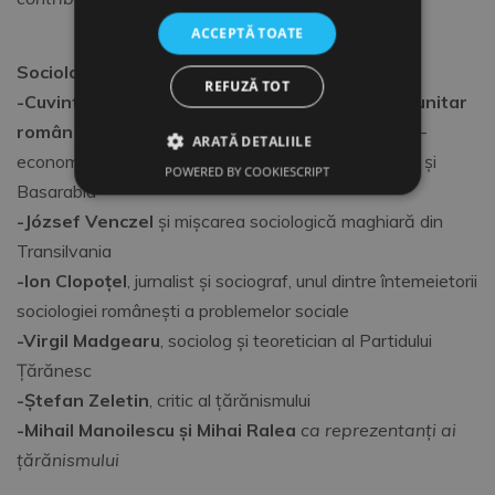
ACCEPTĂ TOATE
Sociologia țărănistă
REFUZĂ TOT
-Cuvinte despre constituirea statului național unitar
român
și modificarea contextului geografic si social-
ARATĂ DETALIILE
economic al României prin întregirea cu Transilvania și
POWERED BY COOKIESCRIPT
Basarabia
-József Venczel
și mișcarea sociologică maghiară din
Transilvania
-Ion Clopoțel
, jurnalist și sociograf, unul dintre întemeietorii
sociologiei românești a problemelor sociale
-Virgil Madgearu
, sociolog și teoretician al Partidului
Țărănesc
-Ștefan Zeletin
, critic al țărănismului
-Mihail Manoilescu și Mihai Ralea
ca reprezentanți ai
țărănismului