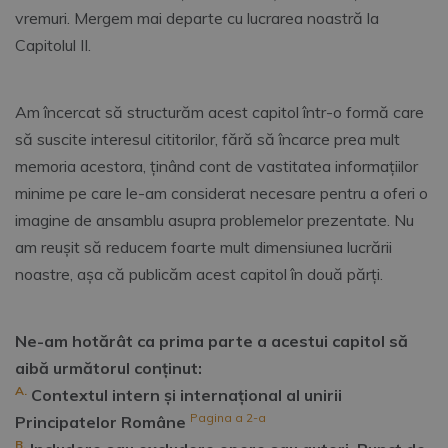
vremuri. Mergem mai departe cu lucrarea noastră la
Capitolul II.
Am încercat să structurăm acest capitol într-o formă care
să suscite interesul cititorilor, fără să încarce prea mult
memoria acestora, ținând cont de vastitatea informațiilor
minime pe care le-am considerat necesare pentru a oferi o
imagine de ansamblu asupra problemelor prezentate. Nu
am reușit să reducem foarte mult dimensiunea lucrării
noastre, așa că publicăm acest capitol în două părți.
Ne-am hotărât ca prima parte a acestui capitol să
aibă următorul conținut:
A.
Contextul intern și internațional al unirii
Pagina a 2-a
Principatelor Române
B.