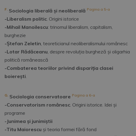
F.
Pagina a 5-a
Sociologia liberală și neoliberală
-Liberalism politic
. Origini istorice
-Mihail Manoilescu
: trinomul liberalism, capitalism,
burghezie
-Ștefan Zeletin
, teoreticianul neoliberalismului românesc
-Lotar Rădăceanu
, despre revoluția burgheză și oligarhia
politică românească
-Combaterea teoriilor privind dispariția clasei
boierești
.
G.
Pagina a 6-a
Sociologia conservatoare
-Conservatorism românesc
. Origini istorice. Idei și
programe
-Junimea și junimiștii
-Titu Maiorescu
și teoria formei fără fond