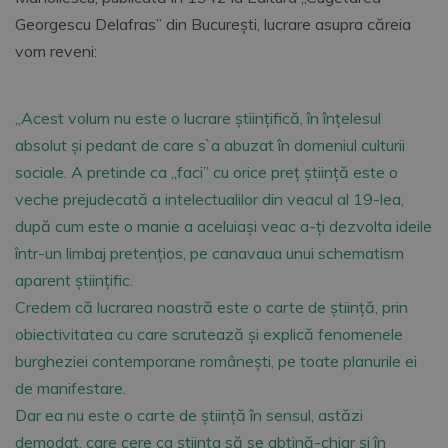
Georgescu Delafras” din București, lucrare asupra căreia
vom reveni:
„Acest volum nu este o lucrare științifică, în înțelesul
absolut și pedant de care s`a abuzat în domeniul culturii
sociale. A pretinde ca „faci” cu orice preț știință este o
veche prejudecată a intelectualilor din veacul al 19-lea,
după cum este o manie a aceluiași veac a-ți dezvolta ideile
într-un limbaj pretențios, pe canavaua unui schematism
aparent științific.
Credem că lucrarea noastră este o carte de știință, prin
obiectivitatea cu care scrutează și explică fenomenele
burgheziei contemporane românești, pe toate planurile ei
de manifestare.
Dar ea nu este o carte de știință în sensul, astăzi
demodat, care cere ca știința să se abțină-chiar și în