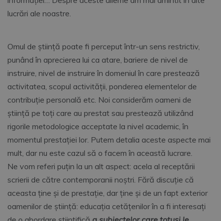
informației… Despre aceste dileme am mai amintit în alte
lucrări ale noastre.
Omul de știință poate fi perceput într-un sens restrictiv,
punând în aprecierea lui ca atare, bariere de nivel de
instruire, nivel de instruire în domeniul în care prestează
activitatea, scopul activității, ponderea elementelor de
contribuție personală etc. Noi considerăm oameni de
știință pe toți care au prestat sau prestează utilizând
rigorile metodologice acceptate la nivel academic, în
momentul prestației lor. Putem detalia aceste aspecte mai
mult, dar nu este cazul să o facem în această lucrare.
Ne vom referi puțin la un alt aspect: acela al receptării
scrierii de către contemporanii noștri. Fără discuție că
aceasta ține și de prestație, dar ține și de un fapt exterior
oamenilor de știință: educația cetățenilor în a fi interesați
de o abordare științifică
a subiectelor care totuși le