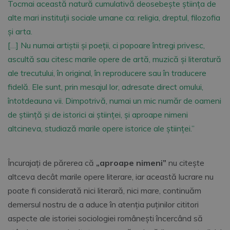
Tocmai această natură cumulativă deosebeşte ştiinţa de
alte mari instituţii sociale umane ca: religia, dreptul, filozofia
şi arta.
[…] Nu numai artiştii şi poeţii, ci popoare întregi privesc,
ascultă sau citesc marile opere de artă, muzică şi literatură
ale trecutului, în original, în reproducere sau în traducere
fidelă. Ele sunt, prin mesajul lor, adresate direct omului,
întotdeauna vii. Dimpotrivă, numai un mic număr de oameni
de ştiinţă şi de istorici ai ştiinţei, şi aproape nimeni
altcineva, studiază marile opere istorice ale ştiinţei.”
Încurajaţi de părerea că
„aproape nimeni”
nu citeşte
altceva decât marile opere literare, iar această lucrare nu
poate fi considerată nici literară, nici mare, continuăm
demersul nostru de a aduce în atenţia puţinilor cititori
aspecte ale istoriei sociologiei româneşti încercând să