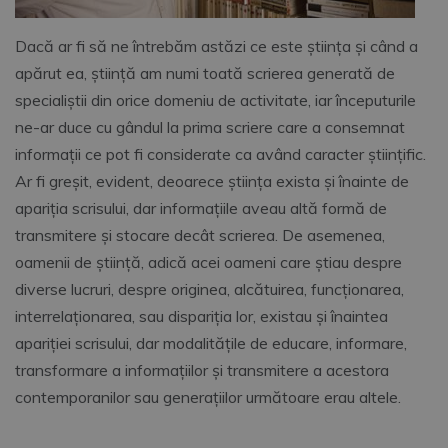
Dacă ar fi să ne întrebăm astăzi ce este știința și când a
apărut ea, știință am numi toată scrierea generată de
specialiștii din orice domeniu de activitate, iar începuturile
ne-ar duce cu gândul la prima scriere care a consemnat
informații ce pot fi considerate ca având caracter științific.
Ar fi greșit, evident, deoarece știința exista și înainte de
apariția scrisului, dar informațiile aveau altă formă de
transmitere și stocare decât scrierea. De asemenea,
oamenii de știință, adică acei oameni care știau despre
diverse lucruri, despre originea, alcătuirea, funcționarea,
interrelaționarea, sau dispariția lor, existau și înaintea
apariției scrisului, dar modalitățile de educare, informare,
transformare a informațiilor și transmitere a acestora
contemporanilor sau generațiilor următoare erau altele.