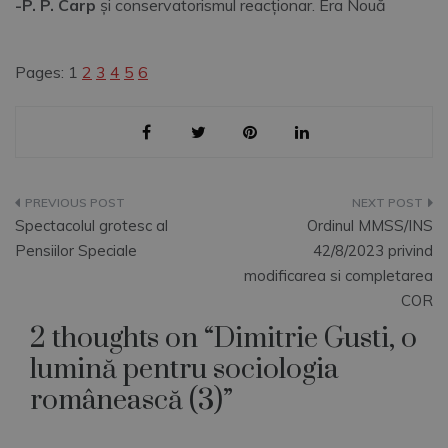
-P. P. Carp
și conservatorismul reacționar. Era Nouă
Pages:
1
2
3
4
5
6
Navigare
Spectacolul grotesc al
Ordinul MMSS/INS
în
Pensiilor Speciale
42/8/2023 privind
modificarea si completarea
articole
COR
2 thoughts on “
Dimitrie Gusti, o
lumină pentru sociologia
românească (3)
”