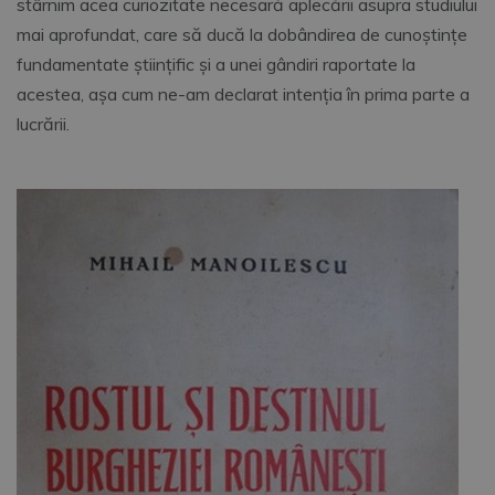
stârnim acea curiozitate necesară aplecării asupra studiului
mai aprofundat, care să ducă la dobândirea de cunoştinţe
fundamentate ştiinţific şi a unei gândiri raportate la
acestea, aşa cum ne-am declarat intenţia în prima parte a
lucrării.