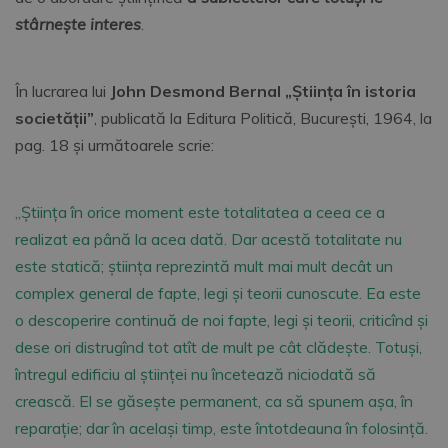
stârnește interes
.
În lucrarea lui
John Desmond Bernal „Ştiinţa în istoria
societăţii”
, publicată la Editura Politică, Bucureşti, 1964, la
pag. 18 şi următoarele scrie:
„Știinţa în orice moment este totalitatea a ceea ce a
realizat ea până la acea dată. Dar acestă totalitate nu
este statică; ştiinţa reprezintă mult mai mult decât un
complex general de fapte, legi şi teorii cunoscute. Ea este
o descoperire continuă de noi fapte, legi şi teorii, criticînd şi
dese ori distrugînd tot atît de mult pe cât clădeşte. Totuşi,
întregul edificiu al ştiinţei nu încetează niciodată să
crească. El se găseşte permanent, ca să spunem aşa, în
reparaţie; dar în acelaşi timp, este întotdeauna în folosinţă.