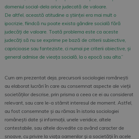
domeniul social-dela orice judecată de valoare.
De altfel, această atitudine a științei era mai mult o
ipocrizie, fiindcă nu poate exista gândire socială fără
judecăți de valoare. Toată problema este ca aceste
judecăți să nu se exprime pe bază de criterii subiective,
capricioase sau fanteziste, ci numai pe criterii obiective, și
general admise de vieața socială, la o epocă sau alta.”
Cum am prezentat deja, precursorii sociologiei româneşti
au elaborat lucrări în care au consemnat aspecte ale vieţii
societăţilor descrise, prin prisma a ceea ce ei au considerat
relevant, sau care le-a stârnit interesul de moment. Astfel,
au fost consemnate şi au rămas în istoria sociologiei
româneşti date şi informaţii, unele veridice, altele
contestabile, sau altele dovedite ca având caracter de
snoave, cu privire la viaţa oamenilor şi a societăţii în acele