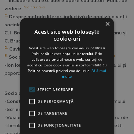
Includere sau excludere opere sau autori. Punct de
Pagina a 2-a
vedere
C.
Despre metoda literar-inductivă de analiză a vieții
×
sociale
din România; lucrările autorilor:
Acest site web folosește
C. I. Brătianu, N. Urlățianu, Gh Teodorescu Kirilianu şi
cookie-uri
Pagina a 3-a
C. Brudariu, Grigore Antipa
Acest site web folosește cookie-uri pentru a
D.
Pagina a 3-a
Cuvinte înainte despre elite
îmbunătăți experiența utilizatorului. Prin
E.
Pagina a 4-a
Sociologia poporanistă și țărănistă
utilizarea site-ului nostru web, sunteți de
-Ion Ionescu de la Brad
ca precursor al țărănismului și
acord cu toate cookie-urile în conformitate cu
Politica noastră privind cookie-urile.
Află mai
poporanismului românesc.
multe
STRICT NECESARE
Sociologia poporanistă
-Constantin Stere
ca reprezentant al poporanismului
DE PERFORMANȚĂ
-Scrieri țărăniste cu caracter sociologic:
DE TARGETARE
-Vasile M. Kogălniceanu
,
Bibliografie a chestiunii rurale
-liberalul
Spiru C. Haret
și conservatorul
Radu Rosetti
,
DE FUNCŢIONALITATE
contribuții la sociologia rurală.