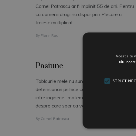
Cornel Patrascu ar fi implinit 55 de ani. Pentru
ca oamenii dragi nu dispar prin Plecare ci
traiesc multiplicat
By
Florin Rau
Acest site 
ului nost
Pasiune
Tablourile mele nu sunt decat niste
STRICT NE
detensionari psihice care sa aduca un echilibru
intre inginerie , matematica si alte preocupari
despre care sper ca vom
By
Cornel Patrascu