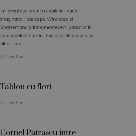
Imi amintesc vremea copilariei, cand
imaginatia ii cauta pe Winnetou si
Shatterhand printre mestecenii padurilor in
care umblam hai-hui. Fascinat de scoarta lor
alba, i-am
By
Florin Rau
Tablou cu flori
By
Florin Rau
Cornel Patrascu intre