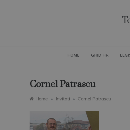
Skip
to
content
T
HOME
GHID HR
LEGI
Cornel Patrascu
Home
»
Invitati
»
Cornel Patrascu