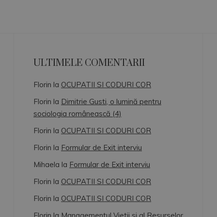
ULTIMELE COMENTARII
Florin
la
OCUPATII SI CODURI COR
Florin
la
Dimitrie Gusti, o lumină pentru
sociologia românească (4)
Florin
la
OCUPATII SI CODURI COR
Florin
la
Formular de Exit interviu
Mihaela
la
Formular de Exit interviu
Florin
la
OCUPATII SI CODURI COR
Florin
la
OCUPATII SI CODURI COR
Florin
la
Managementul Vietii si al Resurselor