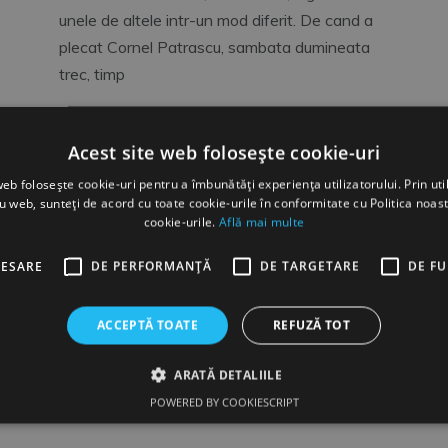
unele de altele intr-un mod diferit. De cand a
plecat Cornel Patrascu, sambata dumineata
trec, timp
By
Florin Rau
Acest site web folosește cookie-uri
web folosește cookie-uri pentru a îmbunătăți experiența utilizatorului. Prin util
ru web, sunteți de acord cu toate cookie-urile în conformitate cu Politica noast
cookie-urile.
Află mai multe
CESARE
DE PERFORMANȚĂ
DE TARGETARE
DE F
ACCEPTĂ TOATE
REFUZĂ TOT
ARATĂ DETALIILE
POWERED BY COOKIESCRIPT