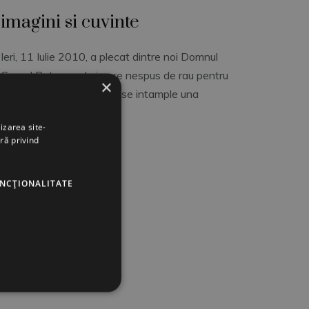
imagini si cuvinte
Ieri, 11 Iulie 2010, a plecat dintre noi Domnul
Cornel Patrascu. Imi pare nespus de rau pentru
×
ca Dumnezeu a lasat sa se intample una
By
Florin Rau
izarea site-
ră privind
UNCŢIONALITATE