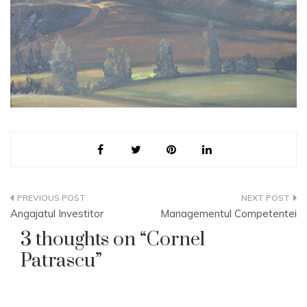
Navigare
Angajatul Investitor
Managementul Competentei
în
3 thoughts on “
Cornel
articole
Patrascu
”