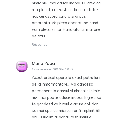
nimic nu-l mai aduce inapoi. Eu cred ca
n-a plecat, ca exista in fiecare dintre
noi, cei asupra carora si-a pus
amprenta. Va pleca doar atunci cand
vom pleca si noi. Pana atunci, mai are
de trait.
Răspunde
Maria Popa
spune:
14 noiembrie, 2010 la 18:39
Acest articol apare la exact patru luni
de la inmormantare…Ma gandesc
permanent la dansul si nimeni si nimic
nu-l mai poate aduce inapoi. E greu sa
te gandesti ca biroul e acum gol, dar
sa mai spui ca miercuri ar fi implinit 55
ani… Oricum ai gandi, raspunsul e