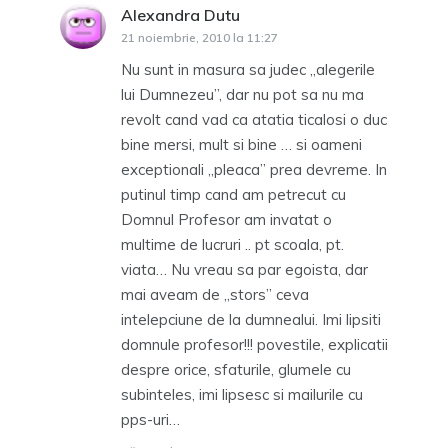
Alexandra Dutu
spune:
21 noiembrie, 2010 la 11:27
Nu sunt in masura sa judec „alegerile
lui Dumnezeu”, dar nu pot sa nu ma
revolt cand vad ca atatia ticalosi o duc
bine mersi, mult si bine … si oameni
exceptionali „pleaca” prea devreme. In
putinul timp cand am petrecut cu
Domnul Profesor am invatat o
multime de lucruri .. pt scoala, pt.
viata… Nu vreau sa par egoista, dar
mai aveam de „stors” ceva
intelepciune de la dumnealui. Imi lipsiti
domnule profesor!!! povestile, explicatii
despre orice, sfaturile, glumele cu
subinteles, imi lipsesc si mailurile cu
pps-uri…