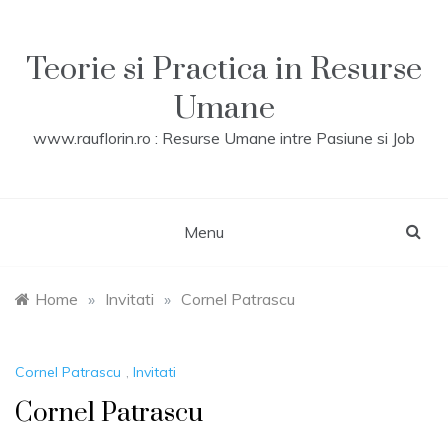
Skip
to
content
Teorie si Practica in Resurse
Umane
www.rauflorin.ro : Resurse Umane intre Pasiune si Job
Menu
Home
»
Invitati
»
Cornel Patrascu
Cornel Patrascu
,
Invitati
Cornel Patrascu