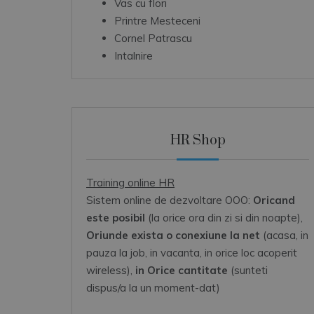
Vas cu flori
Printre Mesteceni
Cornel Patrascu
Intalnire
HR Shop
Training online HR
Sistem online de dezvoltare OOO:
Oricand
este posibil
(la orice ora din zi si din noapte),
Oriunde exista o conexiune la net
(acasa, in
pauza la job, in vacanta, in orice loc acoperit
wireless),
in Orice cantitate
(sunteti
dispus/a la un moment-dat)