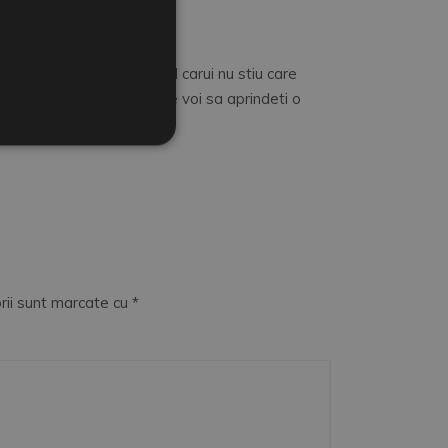
 aud, de la o COLOANA al carui nu stiu care
PARTIRE si va invit si pe voi sa aprindeti o
rii sunt marcate cu
*