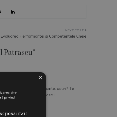
Evaluarea Performantei si Competentele Cheie
l Patrascu
”
×
inde de Lumina daruita Inainte, asa-i? Te
izarea site-
cate-un tablou al dlui Patrascu.
ră privind
UNCŢIONALITATE