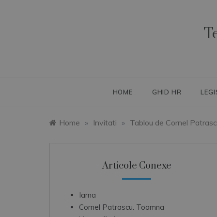
Skip
to
content
T
HOME
GHID HR
LEGI
Home
»
Invitati
»
Tablou de Cornel Patras
Articole Conexe
Iarna
Cornel Patrascu. Toamna