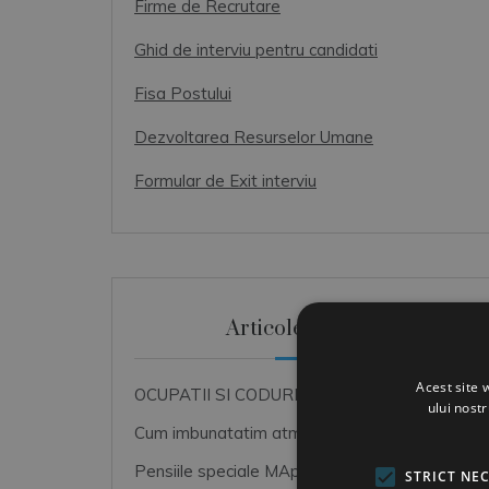
Firme de Recrutare
Ghid de interviu pentru candidati
Fisa Postului
Dezvoltarea Resurselor Umane
Formular de Exit interviu
Articole Recente
Acest site 
OCUPATII SI CODURI COR
ului nost
Cum imbunatatim atmosfera de lucru
Pensiile speciale MApN+MAI+SRI
STRICT NE