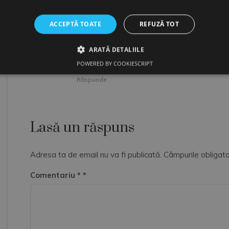
Maria Popa
spune:
11 iulie, 2011 la 09:46
ACCEPTĂ TOATE
REFUZĂ TOT
Ma uit la poza cu Domnul Patrascu si parca
ARATĂ DETALIILE
INFINIT, o soapta…A trecut un an de la DES
lumanare si sa va rugati pentru DANSUL…
POWERED BY COOKIESCRIPT
Răspunde
Lasă un răspuns
Adresa ta de email nu va fi publicată.
Câmpurile obligato
Comentariu
*