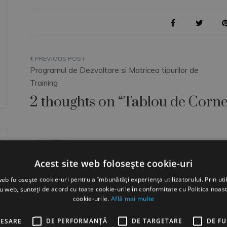
Navigare
Programul de Dezvoltare si Matricea tipurilor de
în
Training
2 thoughts on “
Tablou de Corne
articole
Florin
spune:
12 iulie, 2011 la 04:47
Acest site web folosește cookie-uri
Multumesc Maria. Lumina primita dupa, dep
web folosește cookie-uri pentru a îmbunătăți experiența utilizatorului. Prin util
mai astept pe-aici din cand in cand sa vezi 
ru web, sunteți de acord cu toate cookie-urile în conformitate cu Politica noast
cookie-urile.
Află mai multe
Răspunde
CESARE
DE PERFORMANȚĂ
DE TARGETARE
DE F