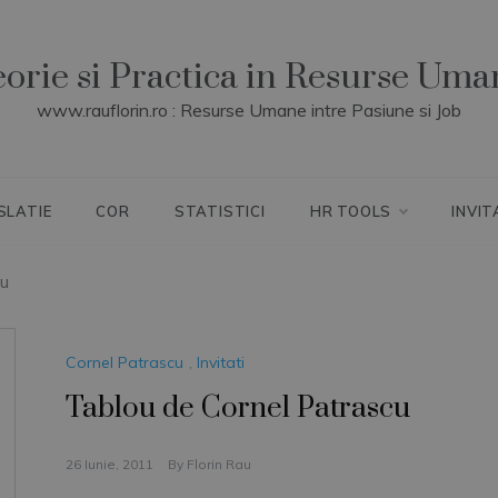
eorie si Practica in Resurse Uma
www.rauflorin.ro : Resurse Umane intre Pasiune si Job
SLATIE
COR
STATISTICI
HR TOOLS
INVIT
cu
Cornel Patrascu
,
Invitati
Tablou de Cornel Patrascu
26 Iunie, 2011
By
Florin Rau