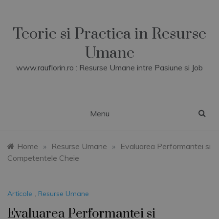
Skip
to
content
Teorie si Practica in Resurse
Umane
www.rauflorin.ro : Resurse Umane intre Pasiune si Job
Menu
Home
»
Resurse Umane
»
Evaluarea Performantei si
Competentele Cheie
Articole
,
Resurse Umane
Evaluarea Performantei si