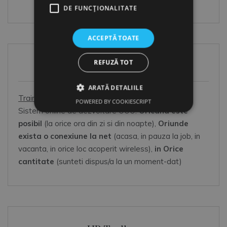
Salariat
DE FUNCŢIONALITATE
ACCEPTĂ TOATE
REFUZĂ TOT
HR Shop
ARATĂ DETALIILE
Training online HR
POWERED BY COOKIESCRIPT
Sistem online de dezvoltare OOO:
Oricand este
posibil
(la orice ora din zi si din noapte),
Oriunde
exista o conexiune la net
(acasa, in pauza la job, in
vacanta, in orice loc acoperit wireless),
in Orice
cantitate
(sunteti dispus/a la un moment-dat)