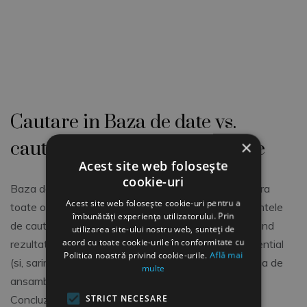
114
Deputatilor
presedinte sectie (la
inalta Curte de
111
Casatie si Justitie, la
115
curtea de apel,
tribunale si
judecatorii)
Cautare in Baza de date vs.
111
presedinte tribunal
×
cautare in fisier PDF. Avantaje
116
Acest site web folosește
111
Presedintele
cookie-uri
Baza de date Cod COR afiseaza in aceeasi fereastra
117
Romaniei
Acest site web folosește cookie-uri pentru a
toate ocupatiile / codurile COR care indeplinesc cerintele
îmbunătăți experiența utilizatorului. Prin
111
prim-procuror
de cautare introduse in campul
Search table
, pe cand
utilizarea site-ului nostru web, sunteți de
118
acord cu toate cookie-urile în conformitate cu
rezultatele cautarii in fisierul PDF, apar in mod secvential
Politica noastră privind cookie-urile.
Află mai
111
prim-procuror
(si, sarind de la o inregistrare la alta, pierdeti imaginea de
multe
119
adjunct
ansamblu)
STRICT NECESARE
Concluzie?
111
prim-adjunct al