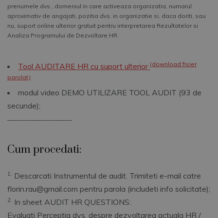
prenumele dvs., domeniul in care activeaza organizatia, numarul
aproximativ de angajati, pozitia dvs. in organizatie si, daca doriti, sau
nu, suport online ulterior gratuit pentru interpretarea Rezultatelor si
Analiza Programului de Dezvoltare HR.
(download fisier
Tool AUDITARE HR cu suport ulterior
parolat)
modul video DEMO UTILIZARE TOOL AUDIT (93 de
secunde);
___________________
Cum procedati:
1.
Descarcati Instrumentul de audit. Trimiteti e-mail catre
florin.rau@gmail.com pentru parola (includeti info solicitate);
2.
In sheet AUDIT HR QUESTIONS:
Evaluati Perceptia dvs. despre dezvoltarea actuala HR /