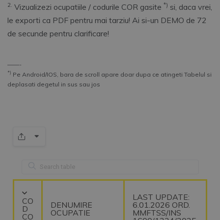
2.
*)
Vizualizezi ocupatiile / codurile COR gasite
si, daca vrei,
le exporti ca PDF pentru mai tarziu! Ai si-un DEMO de 72
de secunde pentru clarificare!
––––-
*)
Pe Android/IOS, bara de scroll apare doar dupa ce atingeti Tabelul si
deplasati degetul in sus sau jos
LAST UPDATE:
CO
DENUMIRE
6.01.2026 ORD.
D
OCUPATIE
MMFTSS/INS
CO