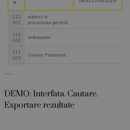
1600/1334/2025
R
111
adjunct al
101
procurorului general
111
ambasador
102
111
chestor Parlament
103
111
comandant unic
––––-
104
aviatie
111
comisar general
DEMO: Interfata. Cautare.
105
Exportare rezultate
111
comisar general
106
adjunct
111
senator
107