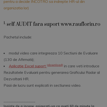
pentru a decide INCOTRO sa indrepte HR-ul din
organizatia lor)
1.
self AUDIT fara suport www.rauflorin.ro
Pachetul include:
modul video care integreaza 10 Sectiuni de Evaluare
(130 de Afirmatii);
(download)
Aplicatie Excel suport
in care veti introduce
Rezultatele Evaluarii pentru generarea Graficului Radar al
Dezvoltarii HR.
Pasii de lucru sunt explicati in sectiunea video.
___________________
Inainte de a incepe, asigurati-va ca aveti 60 de minute la