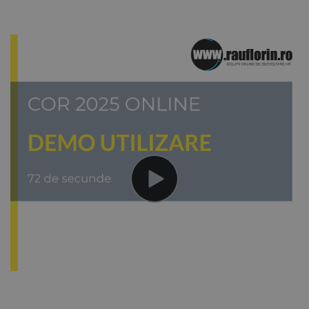
111
guvernator
108
111
presedinte
109
Academie
presedinte inalta
111
Curte de Casatie si
110
Justitie
111
presedinte curte de
111
apel
presedinte Curtea
111
de Conturi a
112
Romaniei
111
presedinte de
113
judecatorie
111
presedinte Camera