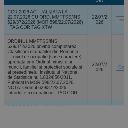
DIN
vicepresedinte (la
COR 2026 ACTUALIZATA LA
inalta Curte de
22.07.2026 CU ORD. MMFTSS/INS
22/07/2
Go!
111
Casatie si Justitie,
629/372/2026 (MOR 598/22.07/2026)
026
128
curtea de apel,
. TAG COR TAG XTW
tribunale si
judecatorii)
ORDINUL MMFTSS/INS
629/372/2026 privind completarea
inspector-sef al
Clasificarii ocupatiilor din Romania
Inspectiei Judiciare
— nivel de ocupatie (sase caractere),
111
de pe langa Plenul
aprobata prin Ordinul ministrului
129
22/07/2
Consiliului Superior al
muncii, familiei si protectiei sociale și
Go!
026
Magistraturii
al presedintelui Institutului Național
de Statistica nr. 1.832/856/2011.
Publicat in MOR 598/22.07.2026
membru al Consiliului
111
NOTA: Ordinul 629/372/2026
Superior al
130
introduce 5 ocupatii noi. TAG COR
Magistraturii
COR 2026 ACTUALIZATA LA
secretar general
25.03.2026 CU ORD. MMFTSS/INS
25/03/2
111
adjunct al Consiliului
––––-
Go!
66/51/2026 (MOR 230/25.03.2026) .
026
131
Superior al
TAG COR TAG XTW
Magistraturii