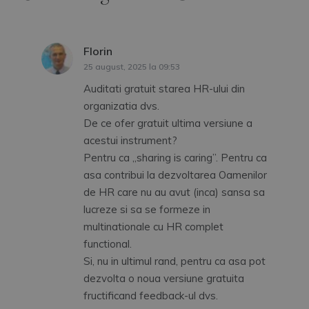
111
ORDINUL MMFTSS/INS NR.
consilier al ministailui
1109/325/2025 PRIVIND
205
MODIFICAREA SI COMPLETAREA
Florin
spune:
COR — NIVEL DE OCUPATIE
111
consul general
(SASE CARACTERE), APROBATA
25 august, 2025 la 09:53
206
PRIN ORDINUL MMFPS/INS nr.
Auditati gratuit starea HR-ului din
1832/856/2011. Publicat in MOR
111
director institutie
520/4.06.2025 NOTA: Ordinul
organizatia dvs.
207
publica
introduce 19 ocupatii noi in COR si
04/06/2
De ce ofer gratuit ultima versiune a
Go!
muta ocupatia „manager securitatea
025
acestui instrument?
informatiei (Chief Information
111
director adjunct
Security Officer — CISO)” din grupa
208
institutie publica
Pentru ca „sharing is caring”. Pentru ca
de baza 1211 „Conducatori in
asa contribui la dezvoltarea Oamenilor
domeniul financiar” in grupa de baza
111
1330 „Conducatori in servicii de
director de cabinet
de HR care nu au avut (inca) sansa sa
209
tehnologia informatiilor si
lucreze si sa se formeze in
comunicatiilor” la codul 133048 TAG
multinationale cu HR complet
111
director general
COR
210
institutie publica
functional.
Si, nu in ultimul rand, pentru ca asa pot
ORDINUL MMFTSS/INS NR.
111
138/150/2025 PRIVIND
consilier economic
dezvolta o noua versiune gratuita
211
MODIFICAREA SI COMPLETAREA
fructificand feedback-ul dvs.
CLASIFICARII OCUPATIILOR DIN