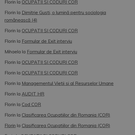
suport pentru educatie timpurie,
Florin
la
OCUPATII SI CODURI COR
111
conducatorului de
invatamant primar si gimnazial”. / 4.
406
asociatii, filiale si
Grupa de baza „5312 Personal in
Florin
la
Dimitrie Gusti, o lumină pentru sociologia
organizatii obstesti
domeniul serviciilor-suport pentru
românească (4)
invatamantul prescolar, primar si
gimnazial” se redenumeste ca „5312
secretar si secretar
Florin
la
OCUPATII SI CODURI COR
Personal in domeniul serviciilor-
adjunct ai
111
suport pentru educatie timpurie,
asociatiilor, filialelor
Florin
la
Formular de Exit interviu
407
invatamant primar si gimnazial”/ 5.
si organizatiilor
Grupa de baza „5414 Paznici” se
Mihaela
la
Formular de Exit interviu
obstesti
redenumeste ca „5414 Lucratori in
servicii private de securitate”. NOTA
Florin
la
OCUPATII SI CODURI COR
111
presedinte
2: In termen de 60 de zile de la data
408
organizatie sindicala
publicarii prezentei hotarari,
Florin
la
OCUPATII SI CODURI COR
MMSS/INS vor modifica in mod
corespunzator Ordinul MFPS/INS
Florin
111
la
Managementul Vietii si al Resurselor Umane
vicepresedinte
1832/856/2011 privind aprobarea
409
organizatie sindicala
COR — nivel de ocupatie (sase
Florin
la
AUDIT HR
caractere) TAG COR
111
secretar organizatie
Florin
la
Cod COR
410
sindicala
ORDINUL MMSS/INS
Florin
la
Clasificarea Ocupatiilor din Romania (COR)
1874/1162/2024 PRIVIND
111
delegat sindical
COMPLETAREA CLASIFICARII
Florin
la
Clasificarea Ocupatiilor din Romania (COR)
411
OCUPATIILOR DIN ROMANIA —
NIVEL DE OCUPATIE (SASE