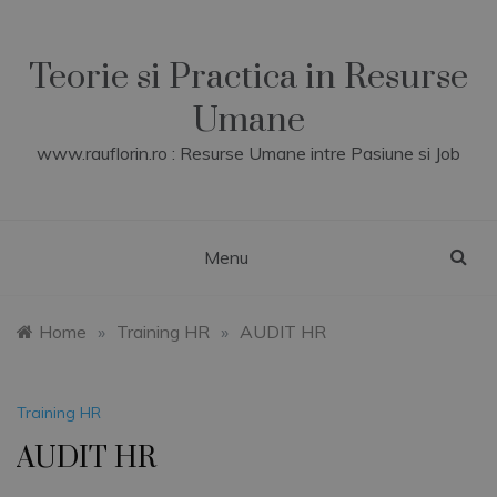
Skip
to
content
Teorie si Practica in Resurse
Umane
www.rauflorin.ro : Resurse Umane intre Pasiune si Job
Menu
Home
»
Training HR
»
AUDIT HR
Training HR
AUDIT HR