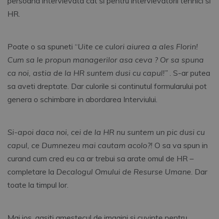
persoana intervievata cat si pentru
intervievatorii tehnici si
HR.
Poate o sa spuneti “
Uite ce culori aiurea a ales Florin!
Cum sa le propun managerilor asa ceva ? Or sa spuna
ca noi, astia de la HR suntem dusi cu capul!”
. S-ar putea
sa aveti dreptate. Dar culorile si continutul formularului pot
genera o schimbare in abordarea Interviului.
Si-apoi daca noi, cei de la HR nu suntem un pic dusi cu
capul, ce Dumnezeu mai cautam acolo?!
O sa va spun in
curand cum cred eu ca ar trebui sa arate omul de HR –
completare la
Decalogul Omului de Resurse Umane
. Dar
toate la timpul lor.
Mai jos, gasiti amestecul de imagini si cuvinte pentru