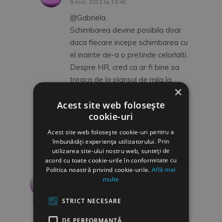
6 mai, 2012 la 10:45
@Gabriela,
Schimbarea devine posibila doar
daca fiecare incepe schimbarea cu
el inainte de-a o pretinde celorlalti.
Despre HR, cred ca ar fi bine sa
treaca de la plansul de mila la
×
proiecte credibile care sa convinga
Acest site web folosește
managementul prin profit si
cookie-uri
dezvoltare. Pentru ca, toti
managerii reactioneaza la profit!
Acest site web folosește cookie-uri pentru a
Va multumesc pentru ganduri.
îmbunătăți experiența utilizatorului. Prin
utilizarea site-ului nostru web, sunteți de
acord cu toate cookie-urile în conformitate cu
Politica noastră privind cookie-urile.
Află mai
Ana - Maria
spune:
multe
6 noiembrie, 2011 la 09:21
STRICT NECESARE
Imi place foarte mult!Ma bucur ca ne
aratati cum se face ca de la teorie la
DE PERFORMANȚĂ