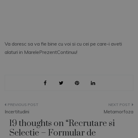
Va doresc sa va fie bine cu voi si cu cei pe care-i aveti
alaturi in MarelePrezentContinuu!
Navigare
Incertitudini
Metamorfoza
în
19 thoughts on “
Recrutare si
articole
Selectie – Formular de