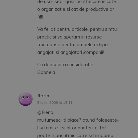
de usor si-ar gasi locul fiecare in cate
o organizatie si cat de productive ar
fi!!!
Va felicit pentru articole, pentru simtul
practic si sa speram in resurse
fructuoase pentru ambele echipe:
angajati si angajatori /companii!
Cu deosebita consideratie,
Gabriela
florin
spune:
5 iulie, 2009 la 15:11
@Elena,
multumesc. iti place? atunci foloseste-
l si trimite-l si altor prieteni ai tai!
poate fi pasul mic catre schimbarea