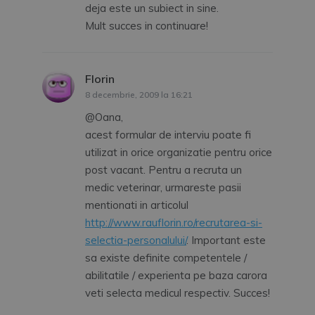
deja este un subiect in sine.
Mult succes in continuare!
Florin
spune:
8 decembrie, 2009 la 16:21
@Oana,
acest formular de interviu poate fi
utilizat in orice organizatie pentru orice
post vacant. Pentru a recruta un
medic veterinar, urmareste pasii
mentionati in articolul
http://www.rauflorin.ro/recrutarea-si-
selectia-personalului/
. Important este
sa existe definite competentele /
abilitatile / experienta pe baza carora
veti selecta medicul respectiv. Succes!