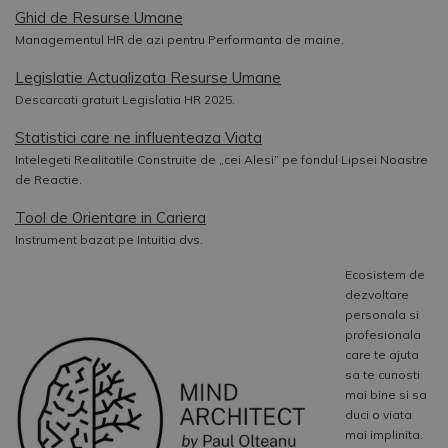
Ghid de Resurse Umane
Managementul HR de azi pentru Performanta de maine.
Legislatie Actualizata Resurse Umane
Descarcati gratuit Legislatia HR 2025.
Statistici care ne influenteaza Viata
Intelegeti Realitatile Construite de „cei Alesi” pe fondul Lipsei Noastre
de Reactie.
Tool de Orientare in Cariera
Instrument bazat pe Intuitia dvs.
Ecosistem de
dezvoltare
personala si
profesionala
care te ajuta
sa te cunosti
mai bine si sa
duci o viata
mai implinita.