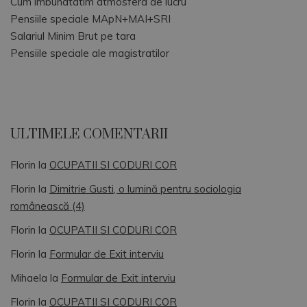
Cum imbunatatim atmosfera de lucru
Pensiile speciale MApN+MAI+SRI
Salariul Minim Brut pe tara
Pensiile speciale ale magistratilor
ULTIMELE COMENTARII
Florin
la
OCUPATII SI CODURI COR
Florin
la
Dimitrie Gusti, o lumină pentru sociologia
românească (4)
Florin
la
OCUPATII SI CODURI COR
Florin
la
Formular de Exit interviu
Mihaela
la
Formular de Exit interviu
Florin
la
OCUPATII SI CODURI COR