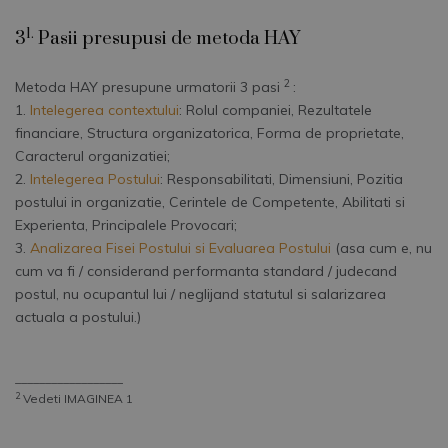
1.
3
Pasii presupusi de metoda HAY
2
Metoda HAY presupune urmatorii 3 pasi
:
1.
Intelegerea contextului
: Rolul companiei, Rezultatele
financiare, Structura organizatorica, Forma de proprietate,
Caracterul organizatiei;
2.
Intelegerea Postului
: Responsabilitati, Dimensiuni, Pozitia
postului in organizatie, Cerintele de Competente, Abilitati si
Experienta, Principalele Provocari;
3.
Analizarea Fisei Postului si Evaluarea Postului
(asa cum e, nu
cum va fi / considerand performanta standard / judecand
postul, nu ocupantul lui / neglijand statutul si salarizarea
actuala a postului.)
__________________
2
Vedeti IMAGINEA 1