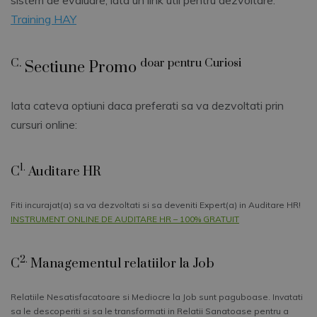
Training HAY
C.
doar pentru Curiosi
Sectiune Promo
Iata cateva optiuni daca preferati sa va dezvoltati prin
cursuri online:
1.
C
Auditare HR
Fiti incurajat(a) sa va dezvoltati si sa deveniti Expert(a) in Auditare HR!
INSTRUMENT ONLINE DE AUDITARE HR – 100% GRATUIT
2.
C
Managementul relatiilor la Job
Relatiile Nesatisfacatoare si Mediocre la Job sunt paguboase. Invatati
sa le descoperiti si sa le transformati in Relatii Sanatoase pentru a