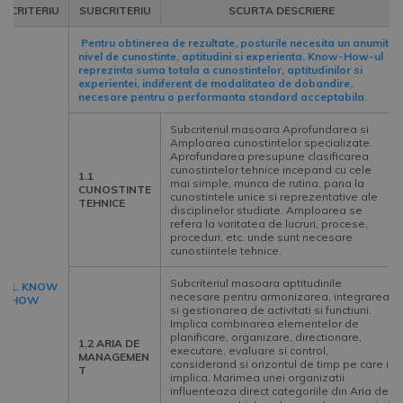
CRITERIU
SUBCRITERIU
SCURTA DESCRIERE
Pentru obtinerea de rezultate, posturile necesita un anumit
nivel de cunostinte, aptitudini si experienta. Know-How-ul
reprezinta suma totala a cunostintelor, aptitudinilor si
experientei, indiferent de modalitatea de dobandire,
necesare pentru o performanta standard acceptabila.
Subcriteriul masoara Aprofundarea si
Amploarea cunostintelor specializate.
Aprofundarea presupune clasificarea
cunostintelor tehnice incepand cu cele
1.1
mai simple, munca de rutina, pana la
CUNOSTINTE
cunostintele unice si reprezentative ale
TEHNICE
disciplinelor studiate. Amploarea se
refera la varitatea de lucruri, procese,
proceduri, etc. unde sunt necesare
cunostiintele tehnice.
Subcriteriul masoara aptitudinile
1. KNOW
necesare pentru armonizarea, integrarea
HOW
si gestionarea de activitati si functiuni.
Implica combinarea elementelor de
planificare, organizare, directionare,
1.2 ARIA DE
executare, evaluare si control,
MANAGEMEN
considerand si orizontul de timp pe care il
T
implica. Marimea unei organizatii
influenteaza direct categoriile din Aria de