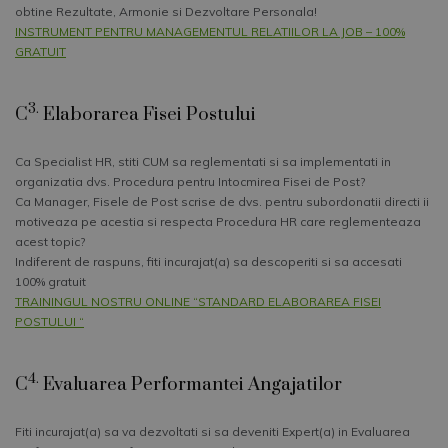
obtine Rezultate, Armonie si Dezvoltare Personala!
INSTRUMENT PENTRU MANAGEMENTUL RELATIILOR LA JOB – 100%
GRATUIT
3.
C
Elaborarea Fisei Postului
Ca Specialist HR, stiti CUM sa reglementati si sa implementati in
organizatia dvs. Procedura pentru Intocmirea Fisei de Post?
Ca Manager, Fisele de Post scrise de dvs. pentru subordonatii directi ii
motiveaza pe acestia si respecta Procedura HR care reglementeaza
acest topic?
Indiferent de raspuns, fiti incurajat(a) sa descoperiti si sa accesati
100% gratuit
TRAININGUL NOSTRU ONLINE “STANDARD ELABORAREA FISEI
POSTULUI “
4.
C
Evaluarea Performantei Angajatilor
Fiti incurajat(a) sa va dezvoltati si sa deveniti Expert(a) in Evaluarea