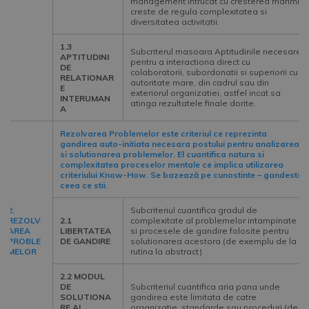
management intrucat cu cresterea marimii
creste de regula complexitatea si
diversitatea activitatii.
1.3
Subcriterul masoara Aptitudinile necesare
APTITUDINI
pentru a interactiona direct cu
DE
colaboratorii, subordonatii si superiorii cu
RELATIONAR
autoritate mare, din cadrul sau din
E
exteriorul organizatiei, astfel incat sa
INTERUMAN
atinga rezultatele finale dorite.
A
Rezolvarea Problemelor este criteriul ce reprezinta
gandirea auto-initiata necesara postului pentru analizarea
si solutionarea problemelor. El cuantifica natura si
complexitatea proceselor mentale ce implica utilizarea
criteriului Know-How. Se bazează pe cunostinte – gandesti
ceea ce stii.
2.
Subcriteriul cuantifica gradul de
REZOLV
2.1
complexitate al problemelor intampinate
AREA
LIBERTATEA
si procesele de gandire folosite pentru
PROBLE
DE GANDIRE
solutionarea acestora (de exemplu de la
MELOR
rutina la abstract)
2.2 MODUL
DE
Subcriteriul cuantifica aria pana unde
SOLUTIONA
gandirea este limitata de catre
RE AL
organizatie, standarde sau proceduri (de