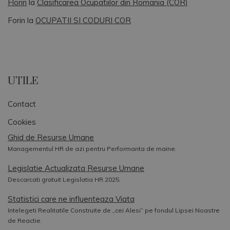
Florin
la
Clasificarea Ocupatiilor din Romania (COR)
Forin
la
OCUPATII SI CODURI COR
UTILE
Contact
Cookies
Ghid de Resurse Umane
Managementul HR de azi pentru Performanta de maine.
Legislatie Actualizata Resurse Umane
Descarcati gratuit Legislatia HR 2025.
Statistici care ne influenteaza Viata
Intelegeti Realitatile Construite de „cei Alesi” pe fondul Lipsei Noastre
de Reactie.