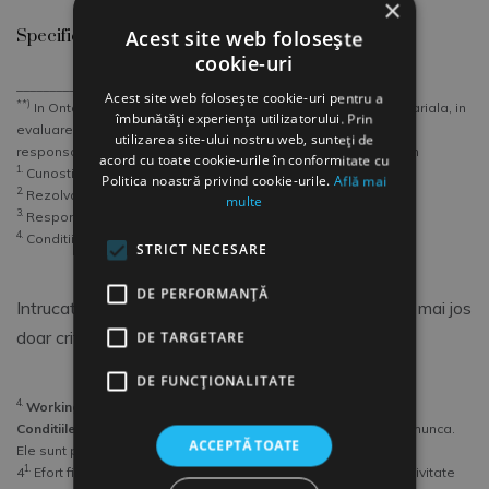
×
Specificitate criteriala valabila pentru Ontario
Acest site web folosește
cookie-uri
__________________
Acest site web folosește cookie-uri pentru a
**)
In Ontario, in concordanta cu legislatia privind echitatea salariala, in
îmbunătăți experiența utilizatorului. Prin
evaluarea postului sunt utilizate 4 Criterii: aptitudini, efort,
utilizarea site-ului nostru web, sunteți de
responsabilitate si conditii de munca, pe care Hay le traduce in
acord cu toate cookie-urile în conformitate cu
1.
Cunostinte (Know How),
Politica noastră privind cookie-urile.
Află mai
2.
Rezolvarea Problemelor (Problem Soving),
multe
3.
Responsabilitate (Accountability) si
4.
Conditii de munca (Working conditions).
STRICT NECESARE
DE PERFORMANȚĂ
Intrucat primele 3 criterii le-am detaliat deja, prezint mai jos
doar criteriul 4.
DE TARGETARE
DE FUNCŢIONALITATE
4.
Working conditions
Conditiile de munca
evalueaza mediul in care se desfasoara munca.
ACCEPTĂ TOATE
Ele sunt privite prin patru subcriterii:
1.
4
Efort fizic – locuri de munca, care pot necesita niveluri de activitate