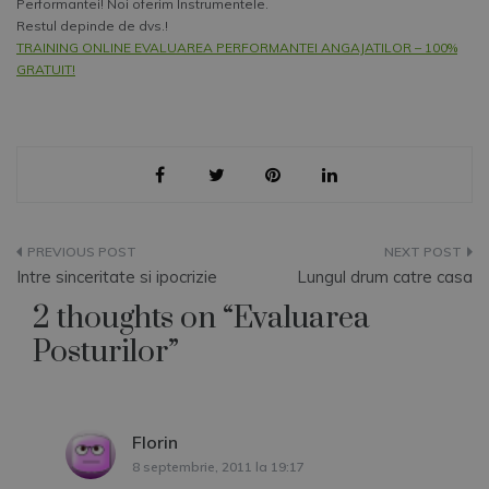
Performantei! Noi oferim Instrumentele.
Restul depinde de dvs.!
TRAINING ONLINE EVALUAREA PERFORMANTEI ANGAJATILOR – 100%
GRATUIT!
Navigare
Intre sinceritate si ipocrizie
Lungul drum catre casa
în
2 thoughts on “
Evaluarea
articole
Posturilor
”
Florin
spune:
8 septembrie, 2011 la 19:17