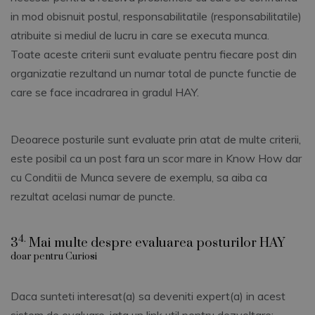
in mod obisnuit postul, responsabilitatile (responsabilitatile)
atribuite si mediul de lucru in care se executa munca.
Toate aceste criterii sunt evaluate pentru fiecare post din
organizatie rezultand un numar total de puncte functie de
care se face incadrarea in gradul HAY.
Deoarece posturile sunt evaluate prin atat de multe criterii,
este posibil ca un post fara un scor mare in Know How dar
cu Conditii de Munca severe de exemplu, sa aiba ca
rezultat acelasi numar de puncte.
4.
3
Mai multe despre evaluarea posturilor HAY
doar pentru Curiosi
Daca sunteti interesat(a) sa deveniti expert(a) in acest
sistem de evaluare, iata un link util pentru dezvoltare: