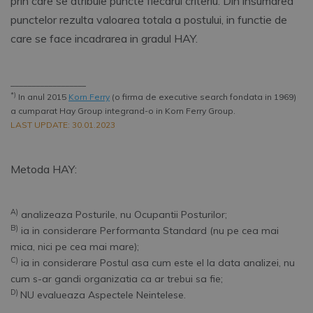
prin care se atribuie puncte fiecarui criteriu. Din insumarea
punctelor rezulta valoarea totala a postului, in functie de
care se face incadrarea in gradul HAY.
__________________
*)
In anul 2015
Korn Ferry
(o firma de executive search fondata in 1969)
a cumparat Hay Group integrand-o in Korn Ferry Group.
LAST UPDATE: 30.01.2023
Metoda HAY:
A)
analizeaza Posturile, nu Ocupantii Posturilor;
B)
ia in considerare Performanta Standard (nu pe cea mai
mica, nici pe cea mai mare);
C)
ia in considerare Postul asa cum este el la data analizei, nu
cum s-ar gandi organizatia ca ar trebui sa fie;
D)
NU evalueaza Aspectele Neintelese.