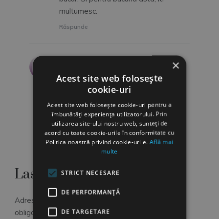
multumesc.
Răspunde
Izabela
×
spune:
18 septembrie, 2010 la 18:59
Acest site web folosește
cookie-uri
Florin articolele de aici sunt la
superlativ! Atat de multe ne inveti
Acest site web folosește cookie-uri pentru a
atat de frumos le spui
Ne dai curaj
îmbunătăți experiența utilizatorului. Prin
utilizarea site-ului nostru web, sunteți de
Răspunde
acord cu toate cookie-urile în conformitate cu
Politica noastră privind cookie-urile.
Află mai
multe
Lasă un răspuns
STRICT NECESARE
DE PERFORMANȚĂ
Adresa ta de email nu va fi publicată.
Câmpurile
DE TARGETARE
obligatorii sunt marcate cu
*