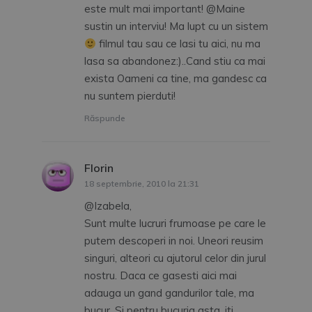
este mult mai important! @Maine
sustin un interviu! Ma lupt cu un sistem
filmul tau sau ce lasi tu aici, nu ma
lasa sa abandonez:)..Cand stiu ca mai
exista Oameni ca tine, ma gandesc ca
nu suntem pierduti!
Răspunde
Florin
spune:
18 septembrie, 2010 la 21:31
@Izabela,
Sunt multe lucruri frumoase pe care le
putem descoperi in noi. Uneori reusim
singuri, alteori cu ajutorul celor din jurul
nostru. Daca ce gasesti aici mai
adauga un gand gandurilor tale, ma
bucur. Si pentru bucuria asta, iti