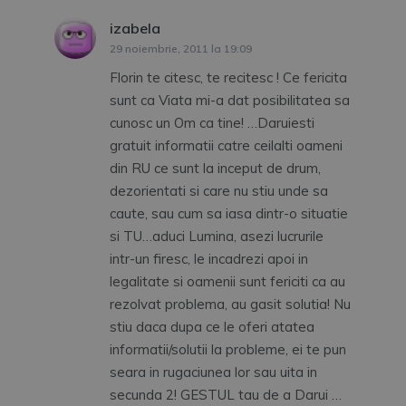
izabela
spune:
29 noiembrie, 2011 la 19:09
Florin te citesc, te recitesc ! Ce fericita
sunt ca Viata mi-a dat posibilitatea sa
cunosc un Om ca tine! …Daruiesti
gratuit informatii catre ceilalti oameni
din RU ce sunt la inceput de drum,
dezorientati si care nu stiu unde sa
caute, sau cum sa iasa dintr-o situatie
si TU…aduci Lumina, asezi lucrurile
intr-un firesc, le incadrezi apoi in
legalitate si oamenii sunt fericiti ca au
rezolvat problema, au gasit solutia! Nu
stiu daca dupa ce le oferi atatea
informatii/solutii la probleme, ei te pun
seara in rugaciunea lor sau uita in
secunda 2! GESTUL tau de a Darui …