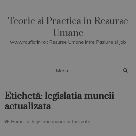
Skip
to
content
Teorie si Practica in Resurse
Umane
www.rauflorin.ro : Resurse Umane intre Pasiune si Job
Menu
Etichetă:
legislatia muncii
actualizata
Home
»
legislatia muncii actualizata