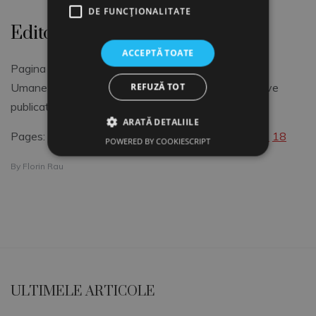
DE FUNCŢIONALITATE
Editorial Legislatie RU
ACCEPTĂ TOATE
Pagina detaliaza subiecte de Administrare Resurse
Umane si face o cronologie a ultimelor acte legislative
REFUZĂ TOT
publicate in MOR.
ARATĂ DETALIILE
Pages:
1
2
3
4
5
6
7
8
9
10
11
12
13
14
15
16
17
18
POWERED BY COOKIESCRIPT
By
Florin Rau
ULTIMELE ARTICOLE