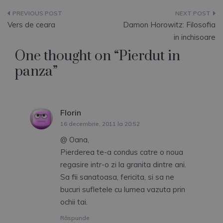
Navigare
Vers de ceara
Damon Horowitz: Filosofia
în
in inchisoare
One thought on “
Pierdut in
articole
panza
”
Florin
spune:
16 decembrie, 2011 la 20:52
@ Oana,
Pierderea te-a condus catre o noua
regasire intr-o zi la granita dintre ani.
Sa fii sanatoasa, fericita, si sa ne
bucuri sufletele cu lumea vazuta prin
ochii tai.
Răspunde