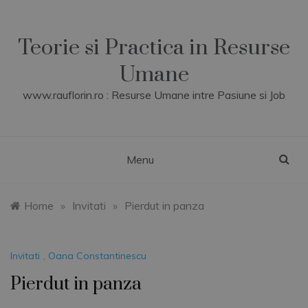
Skip
to
content
Teorie si Practica in Resurse
Umane
www.rauflorin.ro : Resurse Umane intre Pasiune si Job
Menu
Home
»
Invitati
»
Pierdut in panza
Invitati
,
Oana Constantinescu
Pierdut in panza