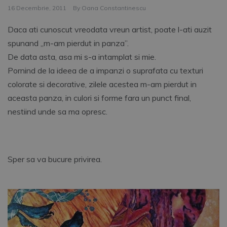
16 Decembrie, 2011
By
Oana Constantinescu
Daca ati cunoscut vreodata vreun artist, poate l-ati auzit
spunand „m-am pierdut in panza”.
De data asta, asa mi s-a intamplat si mie.
Pornind de la ideea de a impanzi o suprafata cu texturi
colorate si decorative, zilele acestea m-am pierdut in
aceasta panza, in culori si forme fara un punct final,
nestiind unde sa ma opresc.
Sper sa va bucure privirea.