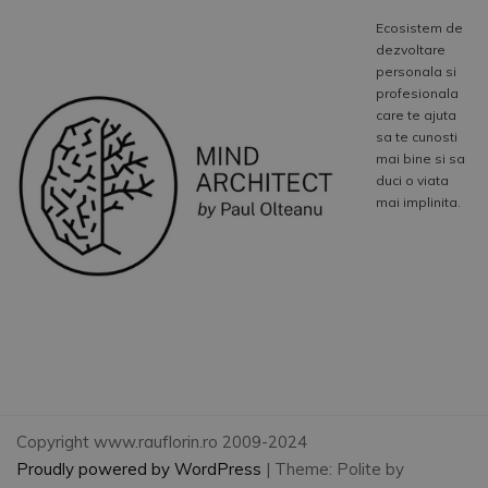
Ecosistem de
dezvoltare
personala si
profesionala
care te ajuta
sa te cunosti
mai bine si sa
duci o viata
mai implinita.
Copyright www.rauflorin.ro 2009-2024
Proudly powered by WordPress
|
Theme: Polite by