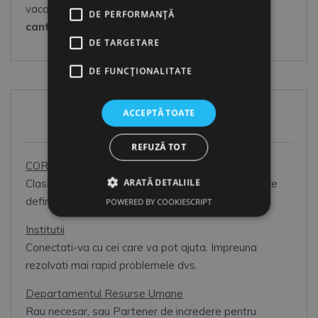
vacanta, in orice loc acoperit wireless),
in Orice
DE PERFORMANȚĂ
cantitate
(sunteti dispus/a la un moment-dat)
DE TARGETARE
DE FUNCŢIONALITATE
ACCEPTĂ TOATE
HR Toolbox
REFUZĂ TOT
COR 2026
ARATĂ DETALIILE
Clasificarea Ocupatiilor din Romania: prim pas catre
definirea corecta a pozitiilor din organizatie.
POWERED BY COOKIESCRIPT
Institutii
Conectati-va cu cei care va pot ajuta. Impreuna
rezolvati mai rapid problemele dvs.
Departamentul Resurse Umane
Rau necesar, sau Partener de incredere pentru