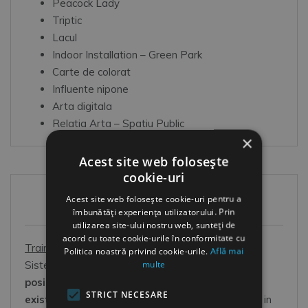
Peacock Lady
Triptic
Lacul
Indoor Installation – Green Park
Carte de colorat
Influente nipone
Arta digitala
Relatia Arta – Spatiu Public
×
Acest site web folosește
cookie-uri
Acest site web folosește cookie-uri pentru a
HR Shop
îmbunătăți experiența utilizatorului. Prin
utilizarea site-ului nostru web, sunteți de
acord cu toate cookie-urile în conformitate cu
Training online HR
Politica noastră privind cookie-urile.
Află mai
multe
Sistem online de dezvoltare OOO:
Oricand este
posibil
(la orice ora din zi si din noapte),
Oriunde
STRICT NECESARE
exista o conexiune la net
(acasa, in pauza la job, in