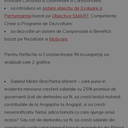
Invatare Continua si Diseminare a Cunostintelor;
sa introduca un
sistem obiectiv de Evaluare a
Performantei
bazat pe
Obiective SMART
, Competente
Cheie si Programe de Dezvoltare;
sa dezvolte un sistem de Compensatii si Beneficii
bazat pe Rezultate si
Motivare
.
Pentru Reflectie si Constientizare fiti incurajat(a) sa
analizati cele 2 grafice:
Salariul Minim Brut/Netul aferent – care pune in
evidenta minciuna cresterii salariale cu 25% promisa de
guvernanti (cat de derbedeu sa fii, sa cresti brutul mutand
contributiile de la Angajator la Angajat, si sa cresti
nesemnificativ Netul, adica banutii cu care ajunge omul
acasa? Sau cat de derbedeu sa fii, sa cresti salariile din
constructii confiscand integral banutii angajatului din Pilonul