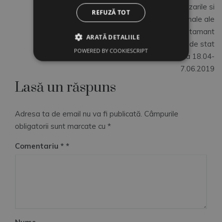
invatamant, specializarile si
REFUZĂ TOT
calificarile profesionale ale
unitatilor de invatamant
ARATĂ DETALIILE
preuniversitar de stat
POWERED BY COOKIESCRIPT
evaluate in perioada 18.04-
7.06.2019
Lasă un răspuns
Adresa ta de email nu va fi publicată.
Câmpurile
obligatorii sunt marcate cu
*
Comentariu
*