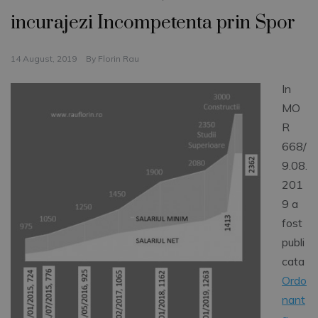
incurajezi Incompetenta prin Spor
14 August, 2019
By
Florin Rau
In
MO
R
668/
9.08.
201
9 a
fost
publi
cata
Ordo
nant