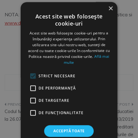
×
NOTA: Surse date grafic: Institutul National de Statistica si
Acest site web folosește
cookie-uri
www.datoria.ro
Acest site web folosește cookie-uri pentru a
îmbunătăți experiența utilizatorului. Prin
utilizarea site-ului nostru web, sunteți de
acord cu toate cookie-urile în conformitate cu
Politica noastră privind cookie-urile.
Află mai
multe
STRICT NECESARE
DE PERFORMANȚĂ
DE TARGETARE
Navigare
Codul Muncii 2019 actualizat
Ordinul Ministerul Educatiei
DE FUNCŢIONALITATE
în
la 26.07.2019
Nationale nr. 4503/2019
privind acordarea acreditarii
articole
ACCEPTĂ TOATE
pentru nivelurile de