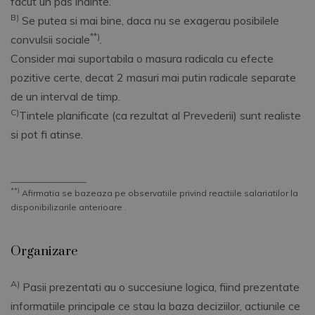
facut un pas inainte.
B)
Se putea si mai bine, daca nu se exagerau posibilele
**)
convulsii sociale
.
Consider mai suportabila o masura radicala cu efecte
pozitive certe, decat 2 masuri mai putin radicale separate
de un interval de timp.
C)
Tintele planificate (ca rezultat al Prevederii) sunt realiste
si pot fi atinse.
__________________
**)
Afirmatia se bazeaza pe observatiile privind reactiile salariatilor la
disponibilizarile anterioare .
Organizare
A)
Pasii prezentati au o succesiune logica, fiind prezentate
informatiile principale ce stau la baza deciziilor, actiunile ce