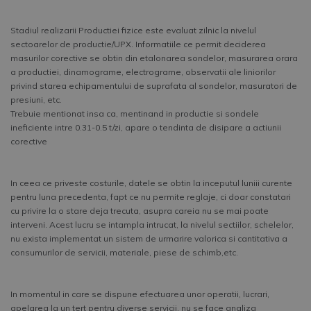
Stadiul realizarii Productiei fizice este evaluat zilnic la nivelul
sectoarelor de productie/UPX. Informatiile ce permit deciderea
masurilor corective se obtin din etalonarea sondelor, masurarea orara
a productiei, dinamograme, electrograme, observatii ale liniorilor
privind starea echipamentului de suprafata al sondelor, masuratori de
presiuni, etc.
Trebuie mentionat insa ca, mentinand in productie si sondele
ineficiente intre 0.31-0.5 t/zi, apare o tendinta de disipare a actiunii
corective
In ceea ce priveste costurile, datele se obtin la inceputul luniii curente
pentru luna precedenta, fapt ce nu permite reglaje, ci doar constatari
cu privire la o stare deja trecuta, asupra careia nu se mai poate
interveni. Acest lucru se intampla intrucat, la nivelul sectiilor, schelelor,
nu exista implementat un sistem de urmarire valorica si cantitativa a
consumurilor de servicii, materiale, piese de schimb,etc.
In momentul in care se dispune efectuarea unor operatii, lucrari,
apelarea la un tert pentru diverse servicii, nu se face analiza