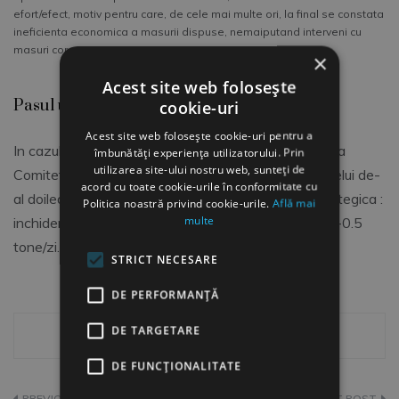
efort/efect, motiv pentru care, de cele mai multe ori, la final se constata
ineficienta economica a masurii dispuse, nemaiputand interveni cu
masuri corective.
×
Acest site web folosește
Pasul urmator
cookie-uri
Acest site web folosește cookie-uri pentru a
In cazul atingerii tintelor propuse, functie de optiunea
îmbunătăți experiența utilizatorului. Prin
utilizarea site-ului nostru web, sunteți de
Comitetului Director se poate dispune efectuarea celui de-
acord cu toate cookie-urile în conformitate cu
al doilea pas, respectiv trecerea pe alta decizie strategica :
Politica noastră privind cookie-urile.
Află mai
multe
inchiderea sondelor cu o productie zilnica intre 0.31-0.5
tone/zi.
STRICT NECESARE
DE PERFORMANȚĂ
DE TARGETARE
DE FUNCŢIONALITATE