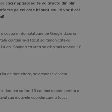
or caci nepasarea te va afecta din plin
 afecta pe cei care iti sunt sau iti vor fi cei
ai!
t o cautare intamplatoare pe Google dupa un
atele cautarii m-a facut sa raman cateva
 de 14 ani. Spunea ca vrea sa aiba mai repede 18
a lor de maturitate, se gandesc la viitor.
imi doream sa fac 18 cat mai repede pentru a-
vul sau motivele copilului care a facut