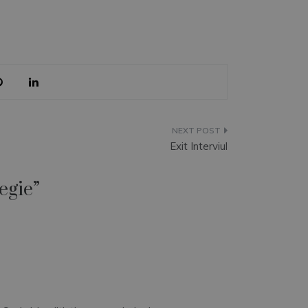
Exit Interviul
egie
”