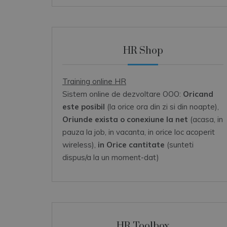
HR Shop
Training online HR
Sistem online de dezvoltare OOO:
Oricand
este posibil
(la orice ora din zi si din noapte),
Oriunde exista o conexiune la net
(acasa, in
pauza la job, in vacanta, in orice loc acoperit
wireless),
in Orice cantitate
(sunteti
dispus/a la un moment-dat)
HR Toolbox