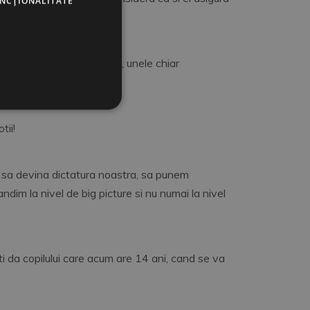
UNCŢIONALITATE
este pe roze.
rtidele se cearta intre ele, unele chiar
tii!
sa devina dictatura noastra, sa punem
ndim la nivel de big picture si nu numai la nivel
ti da copilului care acum are 14 ani, cand se va