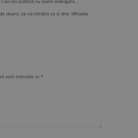
. Caci nici politisti nu avem indeajuns…
 de atunci, se va intreba ca si dna. Mihaela
rii sunt marcate cu
*