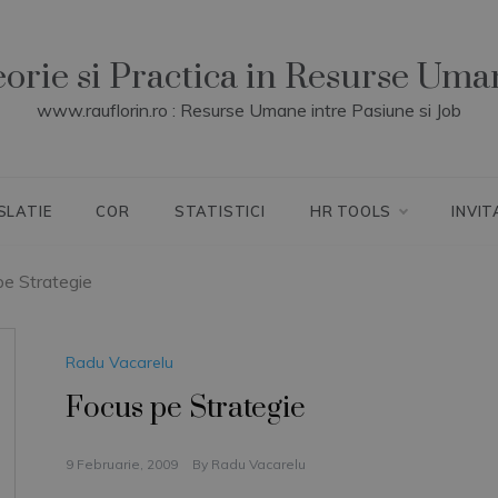
eorie si Practica in Resurse Uma
www.rauflorin.ro : Resurse Umane intre Pasiune si Job
SLATIE
COR
STATISTICI
HR TOOLS
INVIT
pe Strategie
Radu Vacarelu
Focus pe Strategie
9 Februarie, 2009
By
Radu Vacarelu