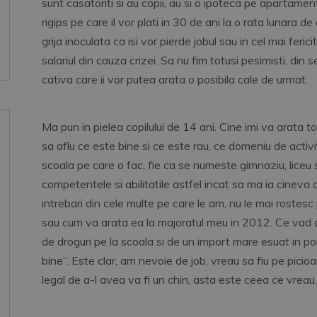
sunt casatoriti si au copii, au si o ipoteca pe apartamen
rigips pe care il vor plati in 30 de ani la o rata lunara 
grija inoculata ca isi vor pierde jobul sau in cel mai feri
salariul din cauza crizei. Sa nu fim totusi pesimisti, din
cativa care ii vor putea arata o posibila cale de urmat.
Ma pun in pielea copilului de 14 ani. Cine imi va arata 
sa aflu ce este bine si ce este rau, ce domeniu de activi
scoala pe care o fac, fie ca se numeste gimnaziu, liceu 
competentele si abilitatile astfel incat sa ma ia cineva
intrebari din cele multe pe care le am, nu le mai rostesc
sau cum va arata ea la majoratul meu in 2012. Ce vad a
de droguri pe la scoala si de un import mare esuat in por
bine”. Este clar, am nevoie de job, vreau sa fiu pe pici
legal de a-l avea va fi un chin, asta este ceea ce vreau