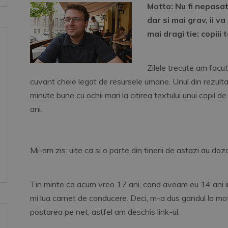
Motto: Nu fi nepasat
dar si mai grav, ii va
mai dragi tie: copiii t
Zilele trecute am facu
cuvant cheie legat de resursele umane. Unul din rezult
minute bune cu ochii mari la citirea textului unui copil
ani.
Mi-am zis: uite ca si o parte din tinerii de astazi au doz
Tin minte ca acum vreo 17 ani, cand aveam eu 14 ani 
mi lua carnet de conducere. Deci, m-a dus gandul la moti
postarea pe net, astfel am deschis link-ul.