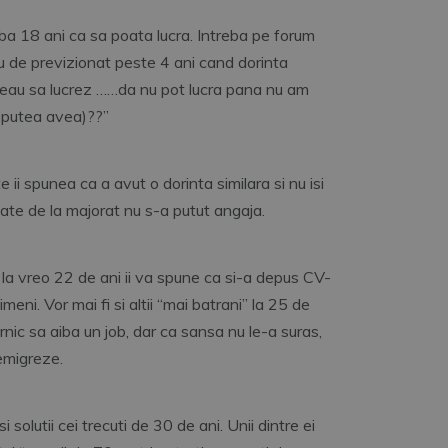
iba 18 ani ca sa poata lucra. Intreba pe forum
reu de previzionat peste 4 ani cand dorinta
 vreau sa lucrez ……da nu pot lucra pana nu am
s putea avea)??”
 ii spunea ca a avut o dorinta similara si nu isi
tate de la majorat nu s-a putut angaja.
 la vreo 22 de ani ii va spune ca si-a depus CV-
imeni. Vor mai fi si altii “mai batrani” la 25 de
rnic sa aiba un job, dar ca sansa nu le-a suras,
 emigreze.
olutii cei trecuti de 30 de ani. Unii dintre ei