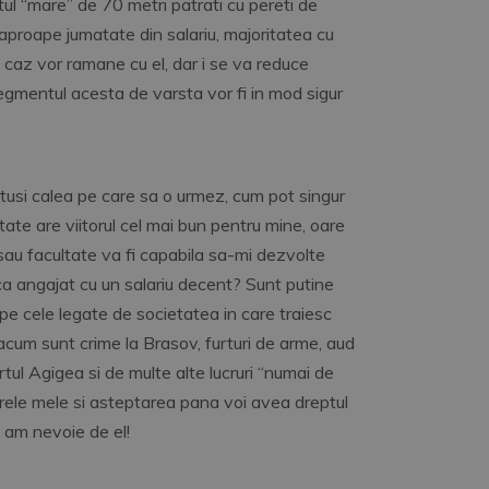
tul “mare” de 70 metri patrati cu pereti de
de aproape jumatate din salariu, majoritatea cu
cit caz vor ramane cu el, dar i se va reduce
 segmentul acesta de varsta vor fi in mod sigur
totusi calea pe care sa o urmez, cum pot singur
tate are viitorul cel mai bun pentru mine, oare
sau facultate va fi capabila sa-mi dezvolte
 ca angajat cu un salariu decent? Sunt putine
 pe cele legate de societatea in care traiesc
cum sunt crime la Brasov, furturi de arme, aud
tul Agigea si de multe alte lucruri “numai de
oarele mele si asteptarea pana voi avea dreptul
, am nevoie de el!