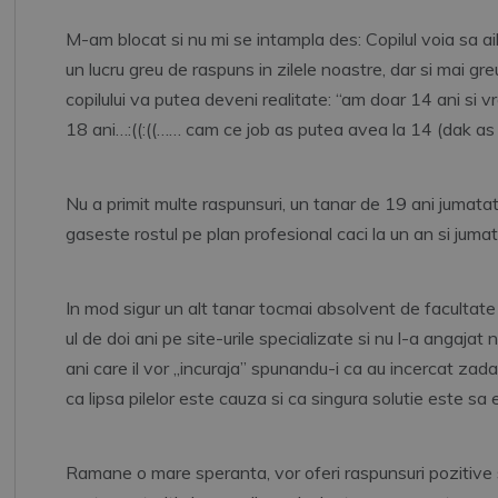
M-am blocat si nu mi se intampla des: Copilul voia sa a
un lucru greu de raspuns in zilele noastre, dar si mai g
copilului va putea deveni realitate: “am doar 14 ani si
18 ani…:((:((…… cam ce job as putea avea la 14 (dak a
Nu a primit multe raspunsuri, un tanar de 19 ani jumatate
gaseste rostul pe plan profesional caci la un an si juma
In mod sigur un alt tanar tocmai absolvent de facultate
ul de doi ani pe site-urile specializate si nu l-a angajat n
ani care il vor „incuraja” spunandu-i ca au incercat zada
ca lipsa pilelor este cauza si ca singura solutie este sa
Ramane o mare speranta, vor oferi raspunsuri pozitive si s