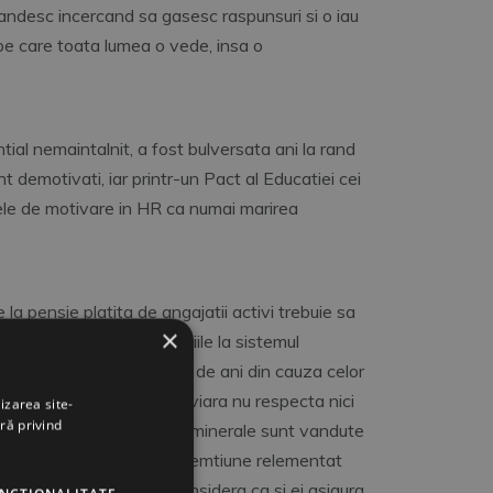
andesc incercand sa gasesc raspunsuri si o iau
e pe care toata lumea o vede, insa o
tial nemaintalnit, a fost bulversata ani la rand
unt demotivati, iar printr-un Pact al Educatiei cei
ele de motivare in HR ca numai marirea
 la pensie platita de angajatii activi trebuie sa
×
are lucreaza, contributiile la sistemul
construit de la zero in 20 de ani din cauza celor
avem, infrastructura feroviara nu respecta nici
izarea site-
ră privind
aci vreo 6 ore, resursele minerale sunt vandute
tora au vreun drept de preemtiune relementat
l vor mariri de salariu si considera ca si ei asigura