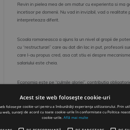
Revin in pielea mea de om matur cu experienta si ma g
incetisor pe domenii. Nu vad in invizibil, vad o realitat
interpreteaza diferit.
Scoala romaneasca a ajuns la un nivel al gropii de poten
cu “restructurari” care au dat din lac in put, profesorii s
care l-au propus cred, asa cat stiu ei despre mecanism
salariului este cheia.
Economia este pe “culmile gloriei”, contributia obligatorie
suporte un numar mai mare de pensionari decat oamenii c
Acest site web folosește cookie-uri
national de sanatate nu au putut ridica macar un spital 
care au administrat sistemul „cu succes”, autostrazi nu 
web folosește cookie-uri pentru a îmbunătăți experiența utilizatorului. Prin util
ru web, sunteți de acord cu toate cookie-urile în conformitate cu Politica noast
un standard european, iar pana la Constanta cu trenul f
cookie-urile.
Află mai multe
altor state pana prin 2014 si probabil detinatorii aces
deja, functionarii publici si alti lucratori in sistemul stata