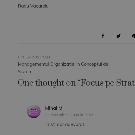
Radu Vacarelu
Navigare
Managementul Organizatiei in Conceptul de
în
Sistem
One thought on “
Focus pe Strat
articole
Mihai M.
spune:
12 decembrie, 2009 la 10:53
Trist, dar adevarat…