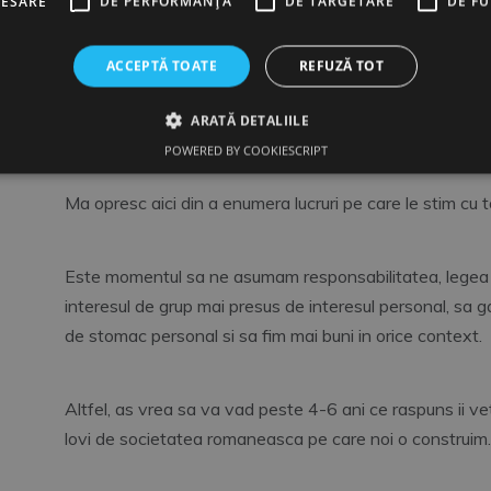
CESARE
DE PERFORMANȚĂ
DE TARGETARE
DE F
o contributie semnificativa la PIB-ul tarii, ce mai, totul 
ACCEPTĂ TOATE
REFUZĂ TOT
Oamenii din partide se cearta intre ei colegi fiind, iar pa
ARATĂ DETALIILE
partenere fiind.
POWERED BY COOKIESCRIPT
Ma opresc aici din a enumera lucruri pe care le stim cu to
Este momentul sa ne asumam responsabilitatea, legea 
interesul de grup mai presus de interesul personal, sa ga
de stomac personal si sa fim mai buni in orice context.
Altfel, as vrea sa va vad peste 4-6 ani ce raspuns ii ve
lovi de societatea romaneasca pe care noi o construim.