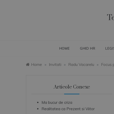
Skip
to
content
T
HOME
GHID HR
LEGI
Home
»
Invitati
»
Radu Vacarelu
»
Focus 
Articole Conexe
Ma bucur de criza
Realitatea ca Prezent si Viitor