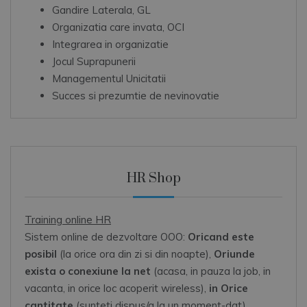
Gandire Laterala, GL
Organizatia care invata, OCI
Integrarea in organizatie
Jocul Suprapunerii
Managementul Unicitatii
Succes si prezumtie de nevinovatie
HR Shop
Training online HR
Sistem online de dezvoltare OOO:
Oricand este
posibil
(la orice ora din zi si din noapte),
Oriunde
exista o conexiune la net
(acasa, in pauza la job, in
vacanta, in orice loc acoperit wireless),
in Orice
cantitate
(sunteti dispus/a la un moment-dat)