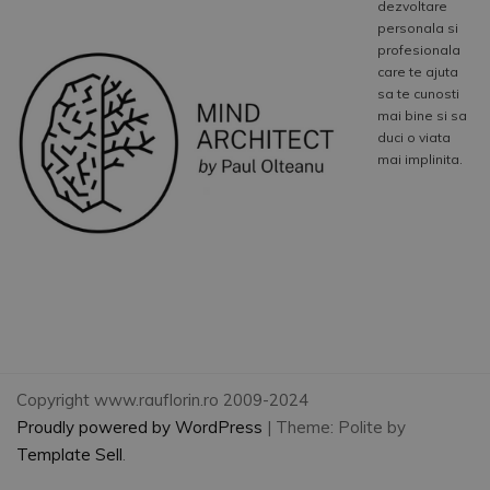
dezvoltare
personala si
profesionala
care te ajuta
sa te cunosti
mai bine si sa
duci o viata
mai implinita.
Copyright www.rauflorin.ro 2009-2024
Proudly powered by WordPress
|
Theme: Polite by
Template Sell
.