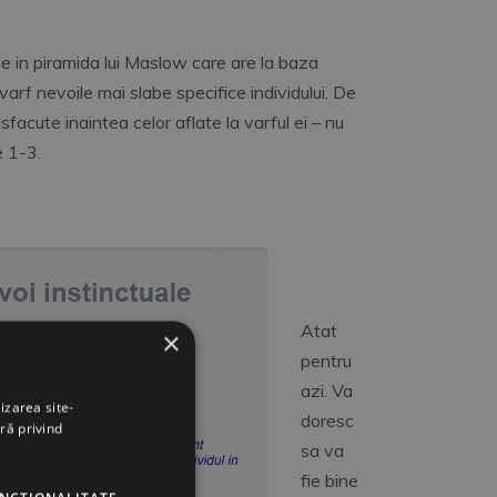
ne in piramida lui Maslow care are la baza
varf nevoile mai slabe specifice individului. De
sfacute inaintea celor aflate la varful ei – nu
e 1-3.
Atat
×
pentru
azi. Va
izarea site-
doresc
ră privind
sa va
fie bine