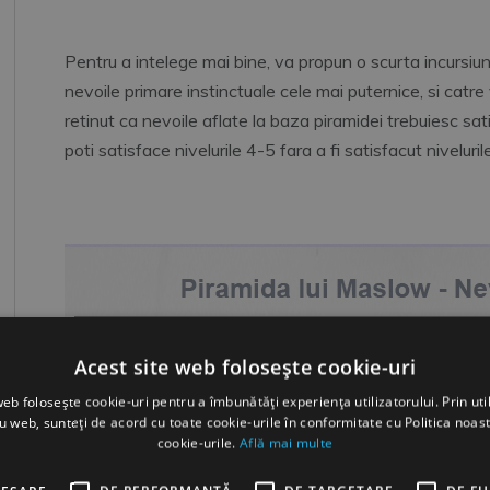
Pentru a intelege mai bine, va propun o scurta incursiu
nevoile primare instinctuale cele mai puternice, si catre 
retinut ca nevoile aflate la baza piramidei trebuiesc sati
poti satisface nivelurile 4-5 fara a fi satisfacut niveluril
Acest site web folosește cookie-uri
web folosește cookie-uri pentru a îmbunătăți experiența utilizatorului. Prin util
ru web, sunteți de acord cu toate cookie-urile în conformitate cu Politica noast
cookie-urile.
Află mai multe