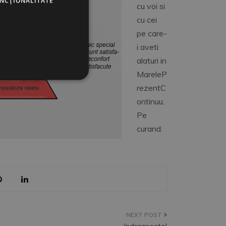
UNCŢIONALITATE
cu voi si
cu cei
pe care-
i aveti
alaturi in
MareleP
rezentC
ontinuu.
Pe
curand.