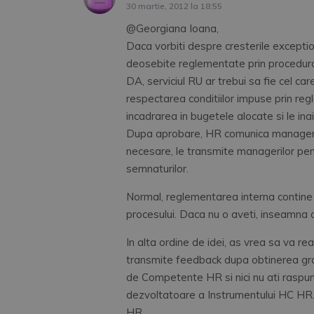
30 martie, 2012 la 18:55
@Georgiana Ioana,
Daca vorbiti despre cresterile excepti
deosebite reglementate prin procedura
DA, serviciul RU ar trebui sa fie cel ca
respectarea conditiilor impuse prin reg
incadrarea in bugetele alocate si le in
Dupa aprobare, HR comunica manageril
necesare, le transmite managerilor pentr
semnaturilor.
Normal, reglementarea interna contine si
procesului. Daca nu o aveti, inseamna c
In alta ordine de idei, as vrea sa va r
transmite feedback dupa obtinerea gra
de Competente HR si nici nu ati raspun
dezvoltatoare a Instrumentului HC HR.
HR.