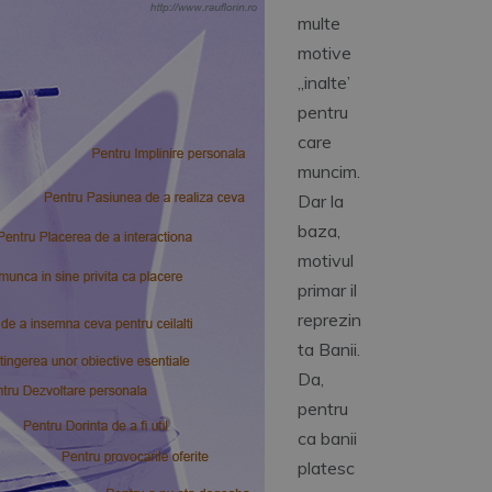
multe
motive
„inalte’
pentru
care
muncim.
Dar la
baza,
motivul
primar il
reprezin
ta Banii.
Da,
pentru
ca banii
platesc