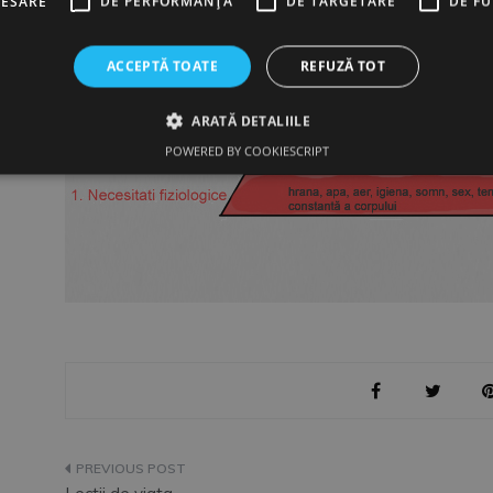
CESARE
DE PERFORMANȚĂ
DE TARGETARE
DE F
ACCEPTĂ TOATE
REFUZĂ TOT
ARATĂ DETALIILE
POWERED BY COOKIESCRIPT
Navigare