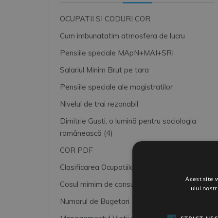
OCUPATII SI CODURI COR
Cum imbunatatim atmosfera de lucru
Pensiile speciale MApN+MAI+SRI
Salariul Minim Brut pe tara
Pensiile speciale ale magistratilor
Nivelul de trai rezonabil
Dimitrie Gusti, o lumină pentru sociologia
românească (4)
COR PDF
Clasificarea Ocupatiilor din Romania (COR)
Acest site 
Cosul mimim de consum pentru un trai decent
ului nost
Numarul de Bugetari