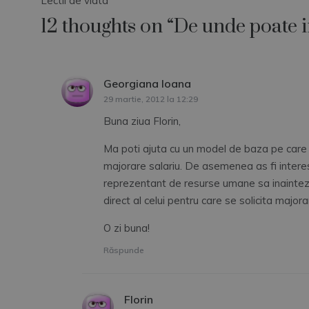
Lectii de viata
în
12 thoughts on “
De unde poate 
articole
Georgiana Ioana
spune:
29 martie, 2012 la 12:29
Buna ziua Florin,
Ma poti ajuta cu un model de baza pe care i
majorare salariu. De asemenea as fi interesa
reprezentant de resurse umane sa inainteze 
direct al celui pentru care se solicita major
O zi buna!
Răspunde
Florin
spune: