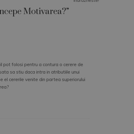
Indrazneste!
incepe Motivarea?
”
l pot folosi pentru a contura o cerere de
ta sa stiu daca intra in atributiile unui
el cererile venite din partea superiorului
area?