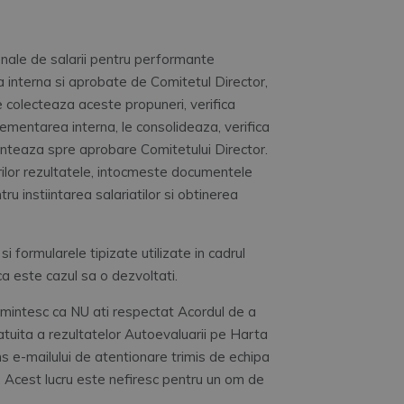
onale de salarii pentru performante
 interna si aprobate de Comitetul Director,
re colecteaza aceste propuneri, verifica
lementarea interna, le consolideaza, verifica
ainteaza spre aprobare Comitetului Director.
or rezultatele, intocmeste documentele
u instiintarea salariatilor si obtinerea
 formularele tipizate utilizate in cadrul
a este cazul sa o dezvoltati.
eamintesc ca NU ati respectat Acordul de a
tuita a rezultatelor Autoevaluarii pe Harta
s e-mailului de atentionare trimis de echipa
 Acest lucru este nefiresc pentru un om de