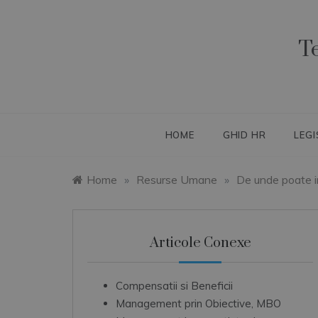
Skip
to
content
T
HOME
GHID HR
LEGI
Home
»
Resurse Umane
»
De unde poate 
Articole Conexe
Compensatii si Beneficii
Management prin Obiective, MBO