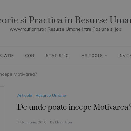
eorie si Practica in Resurse Uma
www.rauflorin.ro : Resurse Umane intre Pasiune si Job
SLATIE
COR
STATISTICI
HR TOOLS
INVIT
incepe Motivarea?
Articole
,
Resurse Umane
De unde poate incepe Motivarea
17 Ianuarie, 2010
By
Florin Rau