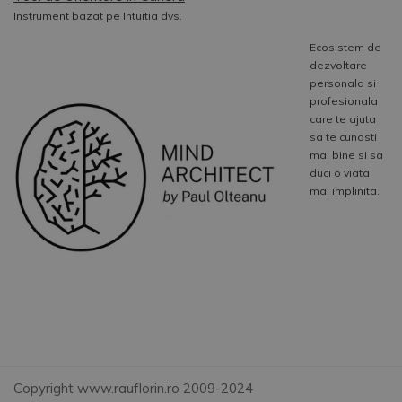
Instrument bazat pe Intuitia dvs.
Ecosistem de
dezvoltare
personala si
profesionala
care te ajuta
sa te cunosti
mai bine si sa
duci o viata
mai implinita.
Copyright www.rauflorin.ro 2009-2024