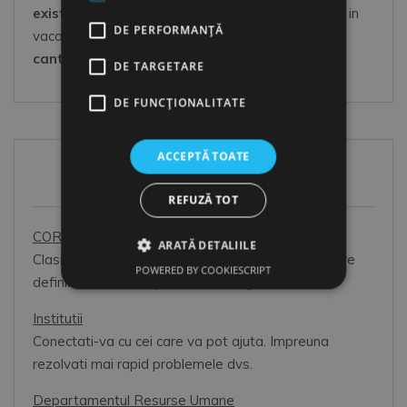
exista o conexiune la net
(acasa, in pauza la job, in
DE PERFORMANȚĂ
vacanta, in orice loc acoperit wireless),
in Orice
cantitate
(sunteti dispus/a la un moment-dat)
DE TARGETARE
DE FUNCŢIONALITATE
ACCEPTĂ TOATE
HR Toolbox
REFUZĂ TOT
COR 2026
ARATĂ DETALIILE
Clasificarea Ocupatiilor din Romania: prim pas catre
POWERED BY COOKIESCRIPT
definirea corecta a pozitiilor din organizatie.
Institutii
Conectati-va cu cei care va pot ajuta. Impreuna
rezolvati mai rapid problemele dvs.
Departamentul Resurse Umane