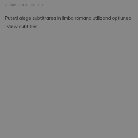
2 Iunie, 2010
By
TED
Puteti alege subtitrarea in limba romana utilizand optiunea
“View subtitles”.