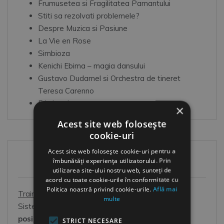
Frumusetea si Fragilitatea Pamantului
Stiti sa rezolvati problemele?
Despre Muzica si Pasiune
La Vie en Rose
Simbioza
Kenichi Ebima – magia dansului
Gustavo Dudamel si Orchestra de tineret
Teresa Carenno
Eric Lewis
×
Acest site web folosește
cookie-uri
Acest site web folosește cookie-uri pentru a
îmbunătăți experiența utilizatorului. Prin
HR Shop
utilizarea site-ului nostru web, sunteți de
acord cu toate cookie-urile în conformitate cu
Politica noastră privind cookie-urile.
Află mai
Training online HR
multe
Sistem online de dezvoltare OOO:
Oricand este
posibil
(la orice ora din zi si din noapte),
Oriunde
STRICT NECESARE