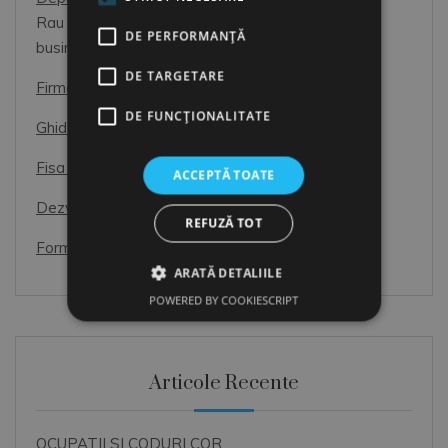
Rau necesar, sau Partener de incredere pentru
DE PERFORMANȚĂ
business?
DE TARGETARE
Firme de Recrutare
DE FUNCŢIONALITATE
Ghid de interviu pentru candidati
Fisa Postului
ACCEPTĂ TOATE
Dezvoltarea Resurselor Umane
REFUZĂ TOT
Formular de Exit interviu
ARATĂ DETALIILE
POWERED BY COOKIESCRIPT
Articole Recente
OCUPATII SI CODURI COR