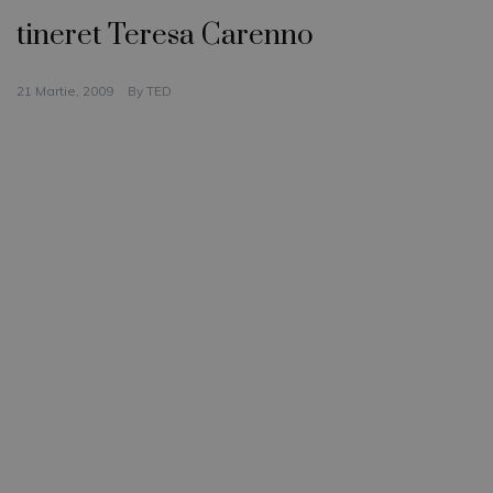
tineret Teresa Carenno
21 Martie, 2009
By
TED