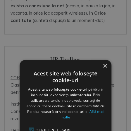
exista o conexiune la net
(acasa, in pauza la job, in
vacanta, in orice loc acoperit wireless),
in Orice
cantitate
(sunteti dispus/a la un moment-dat)
HR Toolbox
×
Acest site web folosește
COR 2026
cookie-uri
Clasificarea Ocupatiilor din Romania: prim pas catre
Acest site web folosește cookie-uri pentru a
definirea corecta a pozitiilor din organizatie.
îmbunătăți experiența utilizatorului. Prin
utilizarea site-ului nostru web, sunteți de
Institutii
acord cu toate cookie-urile în conformitate cu
Conectati-va cu cei care va pot ajuta. Impreuna
Politica noastră privind cookie-urile.
Află mai
multe
rezolvati mai rapid problemele dvs.
STRICT NECESARE
Departamentul Resurse Umane