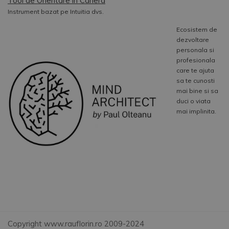
Tool de Orientare in Cariera
Instrument bazat pe Intuitia dvs.
Ecosistem de
dezvoltare
personala si
profesionala
care te ajuta
sa te cunosti
mai bine si sa
duci o viata
mai implinita.
Copyright www.rauflorin.ro 2009-2024