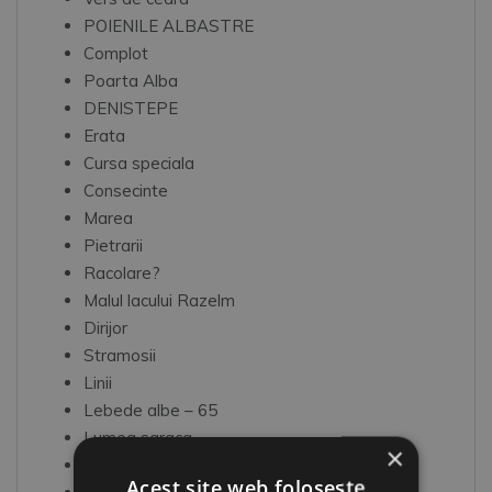
POIENILE ALBASTRE
Complot
Poarta Alba
DENISTEPE
Erata
Cursa speciala
Consecinte
Marea
Pietrarii
Racolare?
Malul lacului Razelm
Dirijor
Stramosii
Linii
Lebede albe – 65
Lumea saraca
×
Lebede albe
Acest site web folosește