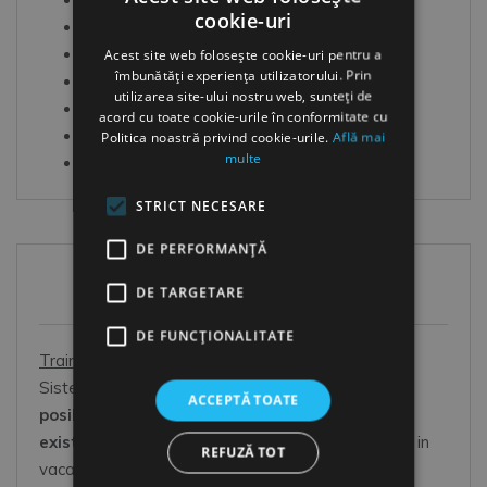
Lebede albe
cookie-uri
Sculptorul
Casa noua
Acest site web folosește cookie-uri pentru a
îmbunătăți experiența utilizatorului. Prin
Sef
utilizarea site-ului nostru web, sunteți de
Lebede albe
acord cu toate cookie-urile în conformitate cu
Icoana
Politica noastră privind cookie-urile.
Află mai
multe
Ruga
STRICT NECESARE
DE PERFORMANȚĂ
HR Shop
DE TARGETARE
DE FUNCŢIONALITATE
Training online HR
Sistem online de dezvoltare OOO:
Oricand este
ACCEPTĂ TOATE
posibil
(la orice ora din zi si din noapte),
Oriunde
exista o conexiune la net
(acasa, in pauza la job, in
REFUZĂ TOT
vacanta, in orice loc acoperit wireless),
in Orice