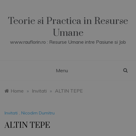
Skip
to
content
Teorie si Practica in Resurse
Umane
www.rauflorin.ro : Resurse Umane intre Pasiune si Job
Menu
Home
»
Invitati
»
ALTIN TEPE
Invitati
,
Nicodim Dumitru
ALTIN TEPE