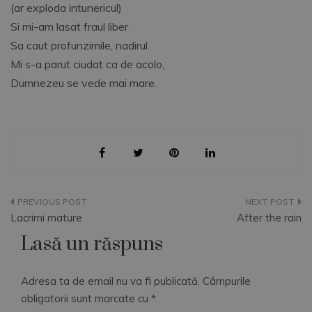
(ar exploda intunericul)
Si mi-am lasat fraul liber
Sa caut profunzimile, nadirul.
Mi s-a parut ciudat ca de acolo,
Dumnezeu se vede mai mare.
Navigare
Lacrimi mature
After the rain
în
Lasă un răspuns
articole
Adresa ta de email nu va fi publicată.
Câmpurile
obligatorii sunt marcate cu
*