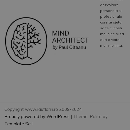
dezvoltare
personala si
profesionala
care te ajuta
sa te cunosti
mai bine si sa
duci o viata
mai implinita.
Copyright www.rauflorin.ro 2009-2024
Proudly powered by WordPress
|
Theme: Polite by
Template Sell
.