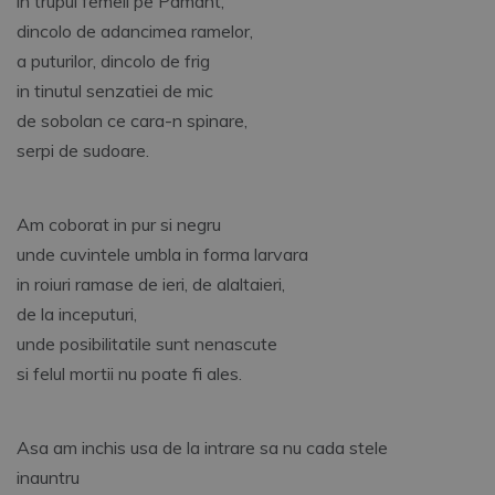
in trupul femeii pe Pamant,
dincolo de adancimea ramelor,
a puturilor, dincolo de frig
in tinutul senzatiei de mic
de sobolan ce cara-n spinare,
serpi de sudoare.
Am coborat in pur si negru
unde cuvintele umbla in forma larvara
in roiuri ramase de ieri, de alaltaieri,
de la inceputuri,
unde posibilitatile sunt nenascute
si felul mortii nu poate fi ales.
Asa am inchis usa de la intrare sa nu cada stele
inauntru