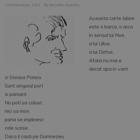
10 Noiembrie, 2012
By
Nicodim Dumitru
Aceasta carte Iubire
este o barca, o arca
in sensul lui Noe,
a lui Ulise,
a lui Defoe.
Afara nu mai e
decat apa in vant
si Steaua Polara.
Sunt singurul port
si pamant.
Nu poti sa cobori,
nici sa mori,
pana se implinesc
cele scrise.
Daca il cauti pe Dumnezeu