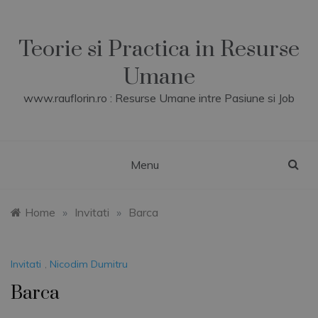
Skip
to
content
Teorie si Practica in Resurse
Umane
www.rauflorin.ro : Resurse Umane intre Pasiune si Job
Menu
Home
»
Invitati
»
Barca
Invitati
,
Nicodim Dumitru
Barca