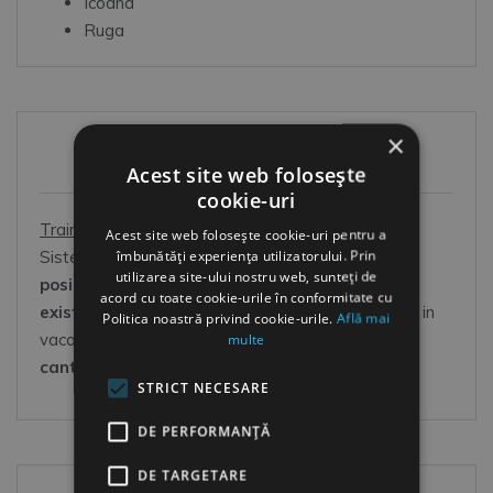
Icoana
Ruga
×
HR Shop
Acest site web folosește
cookie-uri
Training online HR
Acest site web folosește cookie-uri pentru a
îmbunătăți experiența utilizatorului. Prin
Sistem online de dezvoltare OOO:
Oricand este
utilizarea site-ului nostru web, sunteți de
posibil
(la orice ora din zi si din noapte),
Oriunde
acord cu toate cookie-urile în conformitate cu
exista o conexiune la net
(acasa, in pauza la job, in
Politica noastră privind cookie-urile.
Află mai
multe
vacanta, in orice loc acoperit wireless),
in Orice
cantitate
(sunteti dispus/a la un moment-dat)
STRICT NECESARE
DE PERFORMANȚĂ
DE TARGETARE