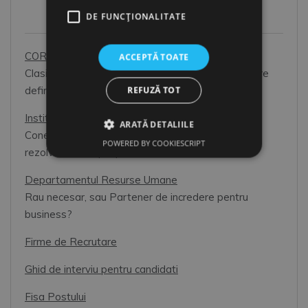
HR Toolbox
DE FUNCŢIONALITATE
COR 2026
ACCEPTĂ TOATE
Clasificarea Ocupatiilor din Romania: prim pas catre
REFUZĂ TOT
definirea corecta a pozitiilor din organizatie.
Institutii
ARATĂ DETALIILE
Conectati-va cu cei care va pot ajuta. Impreuna
POWERED BY COOKIESCRIPT
rezolvati mai rapid problemele dvs.
Departamentul Resurse Umane
Rau necesar, sau Partener de incredere pentru
business?
Firme de Recrutare
Ghid de interviu pentru candidati
Fisa Postului