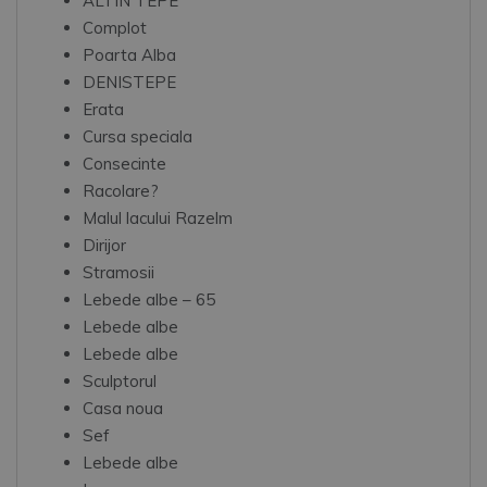
ALTIN TEPE
Complot
Poarta Alba
DENISTEPE
Erata
Cursa speciala
Consecinte
Racolare?
Malul lacului Razelm
Dirijor
Stramosii
Lebede albe – 65
Lebede albe
Lebede albe
Sculptorul
Casa noua
Sef
Lebede albe