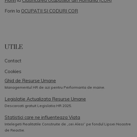
Florin
la
Clasificarea Ocupatiilor din Romania (COR)
Forin
la
OCUPATII SI CODURI COR
UTILE
Contact
Cookies
Ghid de Resurse Umane
Managementul HR de azi pentru Performanta de maine.
Legislatie Actualizata Resurse Umane
Descarcati gratuit Legislatia HR 2025.
Statistici care ne influenteaza Viata
Intelegeti Realitatile Construite de „cei Alesi” pe fondul Lipsei Noastre
de Reactie.