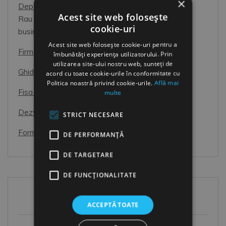
×
Departamentul Resurse Umane
Acest site web folosește
Rau necesar, sau Partener de incredere pentru
cookie-uri
business?
Acest site web folosește cookie-uri pentru a
Firme de Recrutare
îmbunătăți experiența utilizatorului. Prin
utilizarea site-ului nostru web, sunteți de
Ghid de interviu pentru candidati
acord cu toate cookie-urile în conformitate cu
Politica noastră privind cookie-urile.
Află mai
Fisa Postului
multe
Dezvoltarea Resurselor Umane
STRICT NECESARE
Formular de Exit interviu
DE PERFORMANȚĂ
DE TARGETARE
DE FUNCŢIONALITATE
Articole Recente
ACCEPTĂ TOATE