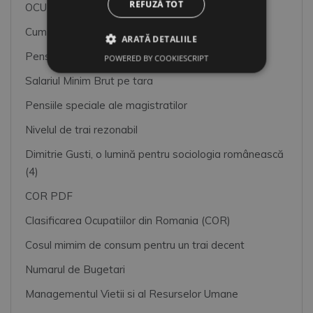
REFUZĂ TOT
OCUPATII SI CODURI COR
Cum imbunatatim atmosfera de lucru
ARATĂ DETALIILE
Pensiile speciale MApN+MAI+SRI
POWERED BY COOKIESCRIPT
Salariul Minim Brut pe tara
Pensiile speciale ale magistratilor
Nivelul de trai rezonabil
Dimitrie Gusti, o lumină pentru sociologia românească
(4)
COR PDF
Clasificarea Ocupatiilor din Romania (COR)
Cosul mimim de consum pentru un trai decent
Numarul de Bugetari
Managementul Vietii si al Resurselor Umane