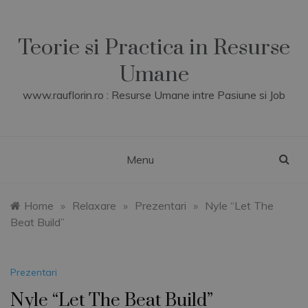
Skip
to
content
Teorie si Practica in Resurse
Umane
www.rauflorin.ro : Resurse Umane intre Pasiune si Job
Menu
Home
»
Relaxare
»
Prezentari
»
Nyle “Let The
Beat Build”
Prezentari
Nyle “Let The Beat Build”