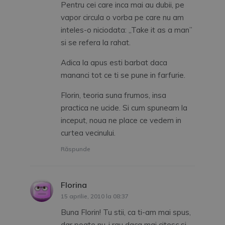
Pentru cei care inca mai au dubii, pe
vapor circula o vorba pe care nu am
inteles-o niciodata: „Take it as a man”
si se refera la rahat.
Adica la apus esti barbat daca
mananci tot ce ti se pune in farfurie.
Florin, teoria suna frumos, insa
practica ne ucide. Si cum spuneam la
inceput, noua ne place ce vedem in
curtea vecinului.
Răspunde
Florina
spune:
15 aprilie, 2010 la 08:37
Buna Florin! Tu stii, ca ti-am mai spus,
dar poate nu-i rau daca mai citesc si