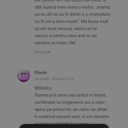
altii; bunica mea avea o vorba: „mama,
sa nu uiti ca sa fii domn e o-ntamplare,
sa fii om e lucru mare!”. Ma bucur mult
ca am avut norocul, sansa sa te
cunosc si pentru mine esti si vei
ramane un mare OM.
Răspunde
Florin
spune:
10 aprilie, 2010 la 11:10
@Bobby,
Ramasul in urma sau iesitul in frunte,
combinate cu tragerea in jos a celor
ajunsi pe primul loc de catre cei aflati
in esalonul secund sunt, si vor ramane,
sporturi nationale la romani.