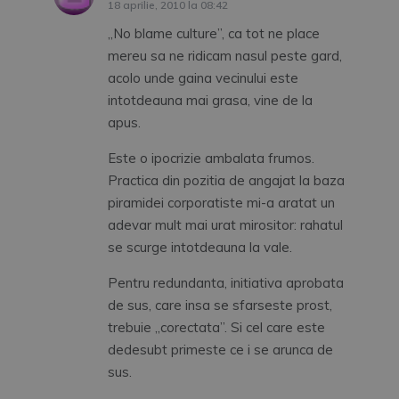
18 aprilie, 2010 la 08:42
„No blame culture”, ca tot ne place
mereu sa ne ridicam nasul peste gard,
acolo unde gaina vecinului este
intotdeauna mai grasa, vine de la
apus.
Este o ipocrizie ambalata frumos.
Practica din pozitia de angajat la baza
piramidei corporatiste mi-a aratat un
adevar mult mai urat mirositor: rahatul
se scurge intotdeauna la vale.
Pentru redundanta, initiativa aprobata
de sus, care insa se sfarseste prost,
trebuie „corectata”. Si cel care este
dedesubt primeste ce i se arunca de
sus.