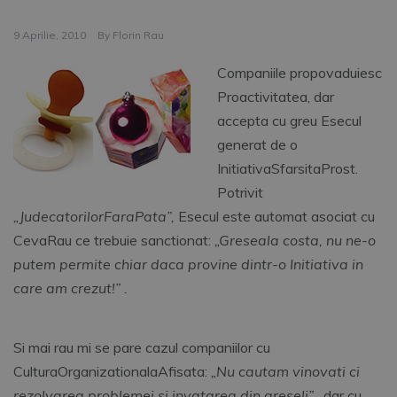
9 Aprilie, 2010
By
Florin Rau
Companiile propovaduiesc
Proactivitatea, dar
accepta cu greu Esecul
generat de o
InitiativaSfarsitaProst.
Potrivit
„JudecatorilorFaraPata”,
Esecul este automat asociat cu
CevaRau ce trebuie sanctionat:
„Greseala costa, nu ne-o
putem permite chiar daca provine dintr-o Initiativa in
care am crezut!” .
Si mai rau mi se pare cazul companiilor cu
CulturaOrganizationalaAfisata:
„Nu cautam vinovati ci
rezolvarea problemei si invatarea din greseli”
,
dar cu