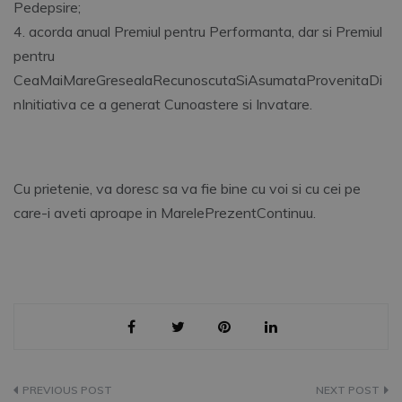
Pedepsire;
4. acorda anual Premiul pentru Performanta, dar si Premiul
pentru
CeaMaiMareGresealaRecunoscutaSiAsumataProvenitaDi
nInitiativa ce a generat Cunoastere si Invatare.
Cu prietenie, va doresc sa va fie bine cu voi si cu cei pe
care-i aveti aproape in MarelePrezentContinuu.
Navigare