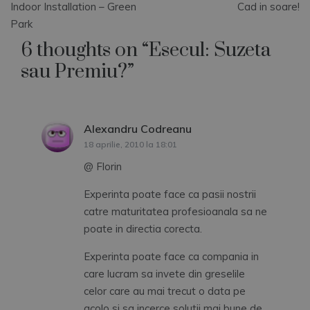
Indoor Installation – Green
Cad in soare!
în
Park
6 thoughts on “
Esecul: Suzeta
articole
sau Premiu?
”
Alexandru Codreanu
spune:
18 aprilie, 2010 la 18:01
@ Florin
Experinta poate face ca pasii nostrii
catre maturitatea profesioanala sa ne
poate in directia corecta.
Experinta poate face ca compania in
care lucram sa invete din greselile
celor care au mai trecut o data pe
acolo si sa incerce solutii mai bune de