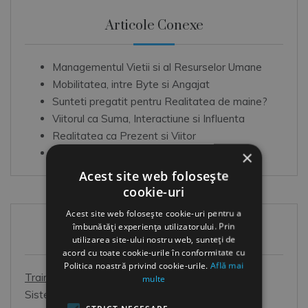
Articole Conexe
Managementul Vietii si al Resurselor Umane
Mobilitatea, intre Byte si Angajat
Sunteti pregatit pentru Realitatea de maine?
Viitorul ca Suma, Interactiune si Influenta
Realitatea ca Prezent si Viitor
Trecut, Prezent continuu si Viitor apropiat
×
Acest site web folosește
cookie-uri
Acest site web folosește cookie-uri pentru a
îmbunătăți experiența utilizatorului. Prin
HR Shop
utilizarea site-ului nostru web, sunteți de
acord cu toate cookie-urile în conformitate cu
Politica noastră privind cookie-urile.
Află mai
Training online HR
multe
Sistem online de dezvoltare OOO:
Oricand este