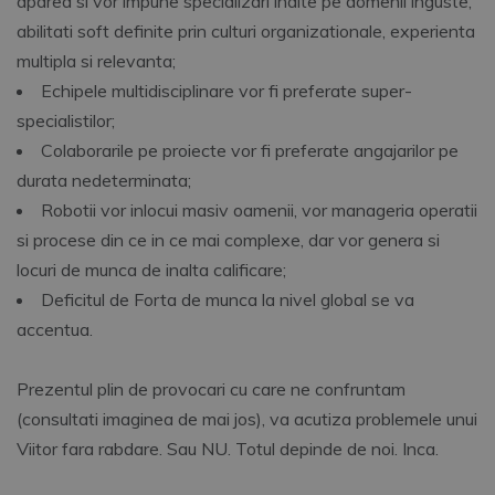
aparea si vor impune specializari inalte pe domenii inguste,
abilitati soft definite prin culturi organizationale, experienta
multipla si relevanta;
Echipele multidisciplinare vor fi preferate super-
specialistilor;
Colaborarile pe proiecte vor fi preferate angajarilor pe
durata nedeterminata;
Robotii vor inlocui masiv oamenii, vor manageria operatii
si procese din ce in ce mai complexe, dar vor genera si
locuri de munca de inalta calificare;
Deficitul de Forta de munca la nivel global se va
accentua.
Prezentul plin de provocari cu care ne confruntam
(consultati imaginea de mai jos), va acutiza problemele unui
Viitor fara rabdare. Sau NU. Totul depinde de noi. Inca.