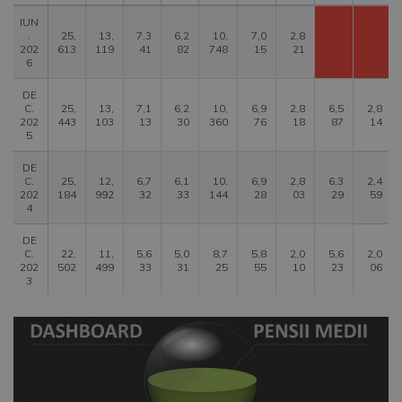
IUN
.
25,
13,
7,3
6,2
10,
7,0
2,8
202
613
119
41
82
748
15
21
6
DE
C.
25,
13,
7,1
6,2
10,
6,9
2,8
6,5
2,8
202
443
103
13
30
360
76
18
87
14
5
DE
C.
25,
12,
6,7
6,1
10,
6,9
2,8
6,3
2,4
202
184
992
32
33
144
28
03
29
59
4
DE
C.
22,
11,
5,6
5,0
8,7
5,8
2,0
5,6
2,0
202
502
499
33
31
25
55
10
23
06
3
DE
C.
21,
11,
5,0
4,9
8,4
5,7
1,7
4,8
1,7
202
333
348
60
35
81
60
79
93
75
2
DE
C.
20,
11,
4,8
4,8
8,3
5,7
1,6
4,5
1,6