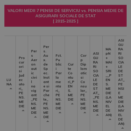
VALORI MEDII 7 PENSII DE SERVICIU vs. PENSIA MEDIE DE
ASIGURARI SOCIALE DE STAT
[ 2015-2025 ]
ASI
GU
Per
MA
RA
Per
s.
ASI
pN
RI
s
Au
Fct.
Cor
Pro
GU
+
SO
Aer
x.
Pu
p
cur
RA
MAI
CIA
on
de
blic
Cur
Dip
ori
RI
+
LE
aut
Sp
i
te
lom
si
SO
SRI
DE
ic
ec.
Par
Co
atic
Jud
CIA
__P
ST
civi
Inst
la
ntu
si
LU
ec
LE
EN
AT_
l
ant
me
ri_P
Co
NA
ato
DE
S.
PE
na
e si
nta
EN
nsu
ri_
ST
ME
NSI
vig
Par
ri_
S.
lar_
PE
AT_
DIE
E
ant
che
PE
ME
PE
NS.
_PE
(LA
ME
_PE
te_
NS.
DIE
NS.
ME
NS.
NIV
DIE
NS.
PE
ME
ME
DIE
ME
EL
(LA
ME
NS.
DIE
DIE
DIE
DE
NIV
DIE
ME
AN)
EL
DIE
DE
AN)