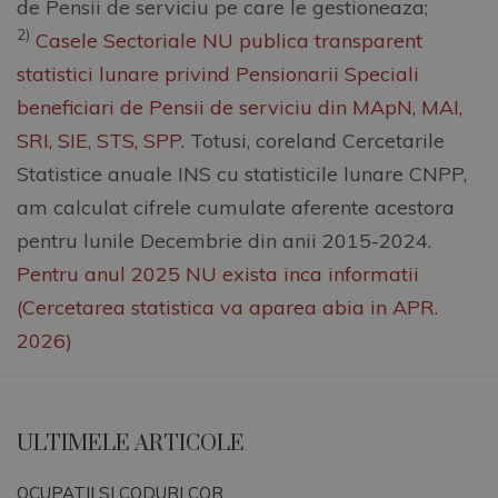
de Pensii de serviciu pe care le gestioneaza;
PERS. AERONAUTIC CIVIL NAVIGANT: PENSII MEDII SI COTE
2)
Casele Sectoriale NU publica transparent
DE NECONTRIBUTIVITATE
statistici lunare privind Pensionarii Speciali
[2015 - 2025]
beneficiari de Pensii de serviciu din MApN, MAI,
Chart
Pensia Serviciu Medie Pers. Aeronautic civil navigant
SRI, SIE, STS, SPP
. Totusi, coreland Cercetarile
Suma Necontributiva suportata de la Bugetul de Stat_PACN
Statistice anuale INS cu statisticile lunare CNPP,
Chart with 3 data series.
Pensie Medie Asigurari Sociale
The chart has 1 X axis displaying categories.
am calculat cifrele cumulate aferente acestora
The chart has 1 Y axis displaying Values. Data ranges from 840 to 13138.
15k
pentru lunile Decembrie din anii 2015-2024.
Pentru anul 2025 NU exista inca informatii
10k
(Cercetarea statistica va aparea abia in APR.
Values
2026)
5k
ULTIMELE ARTICOLE
0
OCUPATII SI CODURI COR