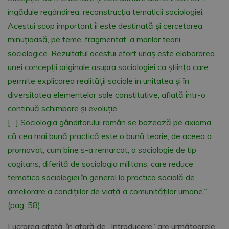
îngăduie regândirea, reconstrucția tematicii sociologiei.
Acestui scop important îi este destinată și cercetarea
minuțioasă, pe teme, fragmentat, a marilor teorii
sociologice. Rezultatul acestui efort uriaș este elaborarea
unei concepții originale asupra sociologiei ca știința care
permite explicarea realității sociale în unitatea și în
diversitatea elementelor sale constitutive, aflată într-o
continuă schimbare și evoluție.
[…] Sociologia gânditorului român se bazează pe axioma
că cea mai bună practică este o bună teorie, de aceea a
promovat, cum bine s-a remarcat, o sociologie de tip
cogitans, diferită de sociologia militans, care reduce
tematica sociologiei în general la practica socială de
ameliorare a condițiilor de viață a comunităților umane.”
(pag. 58)
Lucrarea citată, în afară de „Introducere” are următoarele