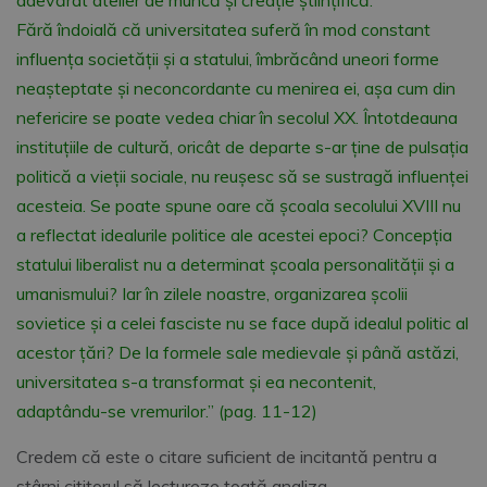
Fără îndoială că universitatea suferă în mod constant
influenţa societăţii şi a statului, îmbrăcând uneori forme
neaşteptate şi neconcordante cu menirea ei, aşa cum din
nefericire se poate vedea chiar în secolul XX. Întotdeauna
instituţiile de cultură, oricât de departe s-ar ţine de pulsaţia
politică a vieţii sociale, nu reuşesc să se sustragă influenţei
acesteia. Se poate spune oare că şcoala secolului XVIII nu
a reflectat idealurile politice ale acestei epoci? Concepţia
statului liberalist nu a determinat şcoala personalităţii şi a
umanismului? Iar în zilele noastre, organizarea şcolii
sovietice şi a celei fasciste nu se face după idealul politic al
acestor ţări? De la formele sale medievale şi până astăzi,
universitatea s-a transformat şi ea necontenit,
adaptându-se vremurilor.” (pag. 11-12)
Credem că este o citare suficient de incitantă pentru a
stârni cititorul să lectureze toată analiza.