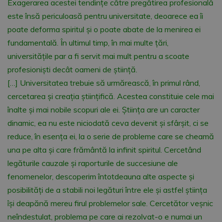
Exagerarea acestei tendinţe către pregătirea profesională
este însă periculoasă pentru universitate, deoarece ea îi
poate deforma spiritul şi o poate abate de la menirea ei
fundamentală. În ultimul timp, în mai multe ţări,
universităţile par a fi servit mai mult pentru a scoate
profesionişti decât oameni de ştiinţă.
[…] Universitatea trebuie să urmărească, în primul rând,
cercetarea şi creaţia ştiinţifică. Acestea constituie cele mai
înalte şi mai nobile scopuri ale ei. Ştiinţa are un caracter
dinamic, ea nu este niciodată ceva devenit şi sfârşit, ci se
reduce, în esenţa ei, la o serie de probleme care se cheamă
una pe alta şi care frământă la infinit spiritul. Cercetând
legăturile cauzale şi raporturile de succesiune ale
fenomenelor, descoperim întotdeauna alte aspecte şi
posibilităţi de a stabili noi legături între ele şi astfel ştiinţa
îşi deapănă mereu firul problemelor sale. Cercetător veşnic
neîndestulat, problema pe care ai rezolvat-o e numai un