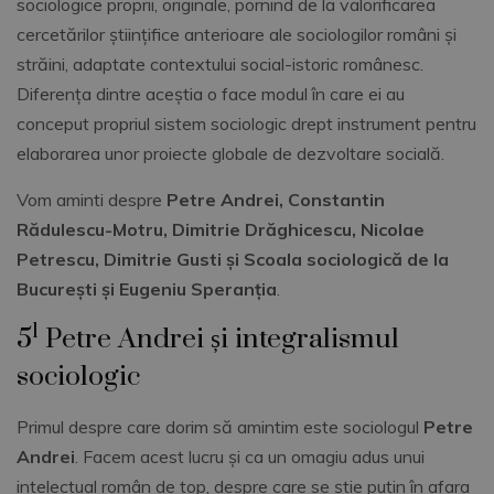
sociologice proprii, originale, pornind de la valorificarea
cercetărilor științifice anterioare ale sociologilor români și
străini, adaptate contextului social-istoric românesc.
Diferența dintre aceștia o face modul în care ei au
conceput propriul sistem sociologic drept instrument pentru
elaborarea unor proiecte globale de dezvoltare socială.
Vom aminti despre
Petre Andrei, Constantin
Rădulescu-Motru, Dimitrie Drăghicescu, Nicolae
Petrescu, Dimitrie Gusti și Scoala sociologică de la
București și Eugeniu Speranția
.
1
5
Petre Andrei și integralismul
sociologic
Primul despre care dorim să amintim este sociologul
Petre
Andrei
. Facem acest lucru și ca un omagiu adus unui
intelectual român de top, despre care se știe puțin în afara