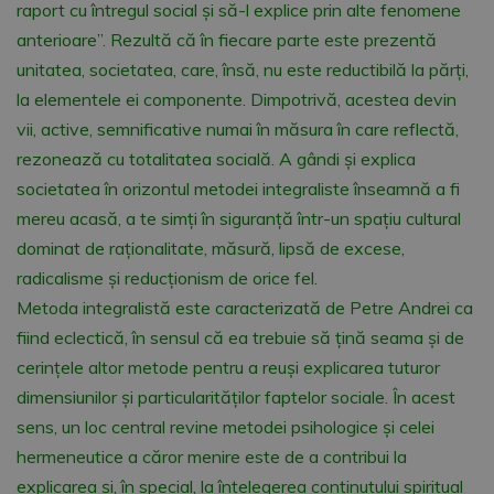
raport cu întregul social și să-l explice prin alte fenomene
anterioare”. Rezultă că în fiecare parte este prezentă
unitatea, societatea, care, însă, nu este reductibilă la părți,
la elementele ei componente. Dimpotrivă, acestea devin
vii, active, semnificative numai în măsura în care reflectă,
rezonează cu totalitatea socială. A gândi și explica
societatea în orizontul metodei integraliste înseamnă a fi
mereu acasă, a te simți în siguranță într-un spațiu cultural
dominat de raționalitate, măsură, lipsă de excese,
radicalisme și reducționism de orice fel.
Metoda integralistă este caracterizată de Petre Andrei ca
fiind eclectică, în sensul că ea trebuie să țină seama și de
cerințele altor metode pentru a reuși explicarea tuturor
dimensiunilor și particularităților faptelor sociale. În acest
sens, un loc central revine metodei psihologice și celei
hermeneutice a căror menire este de a contribui la
explicarea și, în special, la înțelegerea conținutului spiritual