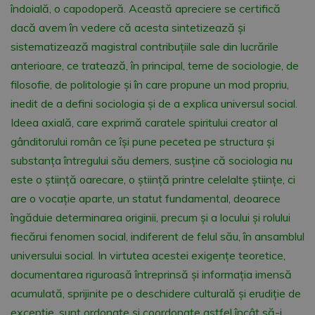
îndoială, o capodoperă. Această apreciere se certifică
dacă avem în vedere că acesta sintetizează și
sistematizează magistral contribuțiile sale din lucrările
anterioare, ce tratează, în principal, teme de sociologie, de
filosofie, de politologie și în care propune un mod propriu,
inedit de a defini sociologia și de a explica universul social.
Ideea axială, care exprimă caratele spiritului creator al
gânditorului român ce își pune pecetea pe structura și
substanța întregului său demers, susține că sociologia nu
este o știință oarecare, o știință printre celelalte științe, ci
are o vocație aparte, un statut fundamental, deoarece
îngăduie determinarea originii, precum și a locului și rolului
fiecărui fenomen social, indiferent de felul său, în ansamblul
universului social. In virtutea acestei exigențe teoretice,
documentarea riguroasă întreprinsă și informația imensă
acumulată, sprijinite pe o deschidere culturală și erudiție de
excepție, sunt ordonate și coordonate astfel încât să-i