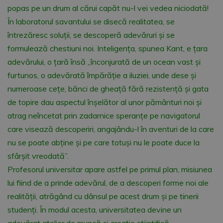
popas pe un drum al cărui capăt nu-l vei vedea niciodată!
În laboratorul savantului se disecă realitatea, se
întrezăresc soluţii, se descoperă adevăruri şi se
formulează chestiuni noi. Inteligenţa, spunea Kant, e ţara
adevărului, o ţară însă „înconjurată de un ocean vast şi
furtunos, o adevărată împărăţie a iluziei, unde dese şi
numeroase ceţe, bănci de gheaţă fără rezistenţă şi gata
de topire dau aspectul înşelător al unor pământuri noi şi
atrag neîncetat prin zadarnice speranţe pe navigatorul
care visează descoperiri, angajându-l în aventuri de la care
nu se poate abţine şi pe care totuşi nu le poate duce la
sfârşit vreodată”.
Profesorul universitar apare astfel pe primul plan, misiunea
lui fiind de a prinde adevărul, de a descoperi forme noi ale
realităţii, atrăgând cu dânsul pe acest drum şi pe tinerii
studenţi. În modul acesta, universitatea devine un
adevărat atelier de muncă şi creaţie ştiinţifică.