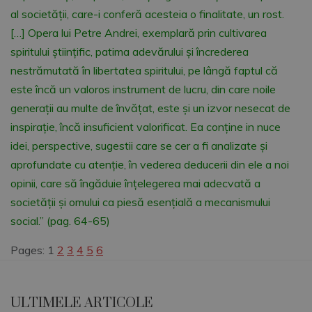
al societății, care-i conferă acesteia o finalitate, un rost.
[…] Opera lui Petre Andrei, exemplară prin cultivarea
spiritului științific, patima adevărului și încrederea
nestrămutată în libertatea spiritului, pe lângă faptul că
este încă un valoros instrument de lucru, din care noile
generații au multe de învățat, este și un izvor nesecat de
inspirație, încă insuficient valorificat. Ea conține in nuce
idei, perspective, sugestii care se cer a fi analizate și
aprofundate cu atenție, în vederea deducerii din ele a noi
opinii, care să îngăduie înțelegerea mai adecvată a
societății și omului ca piesă esențială a mecanismului
social.” (pag. 64-65)
Pages:
1
2
3
4
5
6
ULTIMELE ARTICOLE