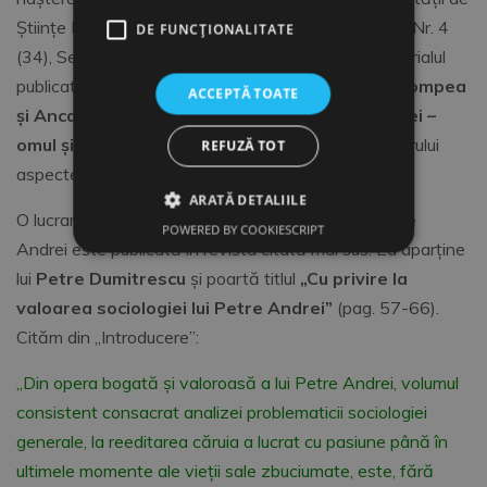
Științe Politice și Administrative din Iași, Volumul IX, Nr. 4
DE FUNCŢIONALITATE
(34), Serie nouă, septembrie-noiembrie 2021. Editorialul
publicat în acest număr al revistei de către Doru
Trompea
ACCEPTĂ TOATE
și Anca Teodora Trompea
intitulat
„Petre Andrei –
omul și opera”
(pag. 7-23) pune la dispoziția cititorului
REFUZĂ TOT
aspectele esențiale ale biografiei sociologului.
ARATĂ DETALIILE
O lucrare în care este sintetizată sociologia lui Petre
POWERED BY COOKIESCRIPT
Andrei este publicată în revista citată mai sus. Ea aparține
lui
Petre Dumitrescu
și poartă titlul
„Cu privire la
valoarea sociologiei lui Petre Andrei”
(pag. 57-66).
Cităm din „Introducere”:
„Din opera bogată și valoroasă a lui Petre Andrei, volumul
consistent consacrat analizei problematicii sociologiei
generale, la reeditarea căruia a lucrat cu pasiune până în
ultimele momente ale vieții sale zbuciumate, este, fără