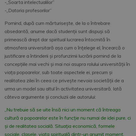
-„Soarta intelectualilor”
-„Datoria profesorilor”
Pornind, după cum mărturisește, de la o întrebare
obsedantă, anume dacă studenții sunt dispuși să
primească drept dar spiritual lucrarea întocmită în
atmosfera universitară așa cum o înțelege el, încearcă o
justificare a întinderii și profunzimii lucrării pornind de la
concepțiile mai vechi și mai noi asupra rolului universității în
viața popoarelor, sub toate aspectele ei, precum și
realitatea zilei în ceea ce privește nevoia societății de a
urma un model sau altul în activitatea universitară. Iată
câteva argumente și concluzii ale autorului:
„Nu trebuie să se uite însă nici un moment că întreaga
cultură a popoarelor este în funcţie nu numai de idei pure, ci
şi de realitatea socială. Situaţia economică, formele
sociale, clasele, viaţa spirituală dintr-un anumit moment,