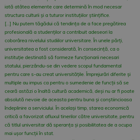
iată atâtea elemente care determină în mod necesar
structura culturii şi a tuturor instituţiilor ştiinţifice.
[…] Nu putem tăgădui că tendinţa de a face pregătirea
profesională a studenţilor a contribuit adeseori la
coborârea nivelului studiilor universitare. În unele părţi,
universitatea a fost considerată, în consecinţă, ca o
instituţie destinată să formeze funcţionarii necesari
statului, pierzându-se din vedere scopul fundamental
pentru care s-au creat universităţile. Împrejurări diferite şi
multiple au impus ca pentru o sumedenie de funcţii să se
ceară astăzi o înaltă cultură academică, deşi nu ar fi poate
absolută nevoie de aceasta pentru buna şi conştiincioasa
îndeplinire a serviciului. În acelaşi timp, starea economică
critică a favorizat afluxul tinerilor către universitate, pentru
că titlul universitar dă speranţa şi posibilitatea de a ocupa
mai uşor funcţii în stat.