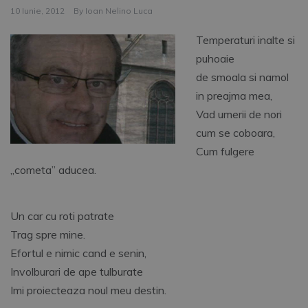
10 Iunie, 2012
By
Ioan Nelino Luca
Temperaturi inalte si
puhoaie
de smoala si namol
in preajma mea,
Vad umerii de nori
cum se coboara,
Cum fulgere
„cometa” aducea.
Un car cu roti patrate
Trag spre mine.
Efortul e nimic cand e senin,
Involburari de ape tulburate
Imi proiecteaza noul meu destin.