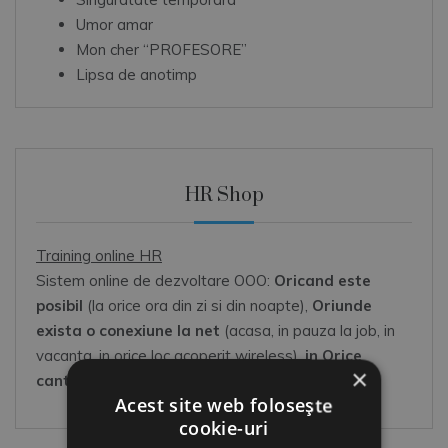
Umor amar
Mon cher “PROFESORE”
Lipsa de anotimp
HR Shop
Training online HR
Sistem online de dezvoltare OOO:
Oricand este
posibil
(la orice ora din zi si din noapte),
Oriunde
exista o conexiune la net
(acasa, in pauza la job, in
vacanta, in orice loc acoperit wireless),
in Orice
×
cantitate
(sunteti dispus/a la un moment-dat)
Acest site web folosește
cookie-uri