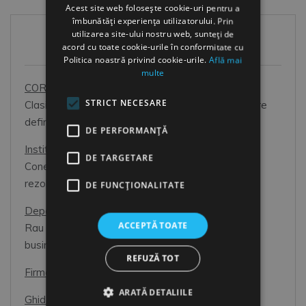
Acest site web folosește cookie-uri pentru a
îmbunătăți experiența utilizatorului. Prin
utilizarea site-ului nostru web, sunteți de
HR Toolbox
acord cu toate cookie-urile în conformitate cu
Politica noastră privind cookie-urile.
Află mai
multe
COR 2026
STRICT NECESARE
Clasificarea Ocupatiilor din Romania: prim pas catre
definirea corecta a pozitiilor din organizatie.
DE PERFORMANȚĂ
Institutii
DE TARGETARE
Conectati-va cu cei care va pot ajuta. Impreuna
rezolvati mai rapid problemele dvs.
DE FUNCŢIONALITATE
Departamentul Resurse Umane
ACCEPTĂ TOATE
Rau necesar, sau Partener de incredere pentru
business?
REFUZĂ TOT
Firme de Recrutare
ARATĂ DETALIILE
Ghid de interviu pentru candidati