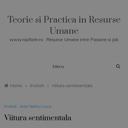
Skip
to
content
Teorie si Practica in Resurse
Umane
www.rauflorin.ro : Resurse Umane intre Pasiune si Job
Menu
Home
»
Invitati
»
Viitura sentimentala
Invitati
,
Ioan Nelino Luca
Viitura sentimentala