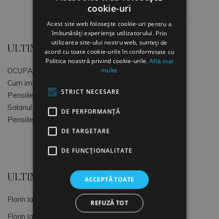
cookie-uri
Acest site web folosește cookie-uri pentru a
îmbunătăți experiența utilizatorului. Prin
utilizarea site-ului nostru web, sunteți de
ULTIMELE ARTICOLE
acord cu toate cookie-urile în conformitate cu
Politica noastră privind cookie-urile.
Află mai
multe
OCUPATII SI CODURI COR
Cum imbunatatim atmosfera de lucru
STRICT NECESARE
Pensiile speciale MApN+MAI+SRI
Salariul Minim Brut pe tara
DE PERFORMANȚĂ
Pensiile speciale ale magistratilor
DE TARGETARE
DE FUNCŢIONALITATE
ULTIMELE COMENTARII
ACCEPTĂ TOATE
Florin
la
OCUPATII SI CODURI COR
REFUZĂ TOT
Florin
la
Dimitrie Gusti, o lumină pentru sociologia