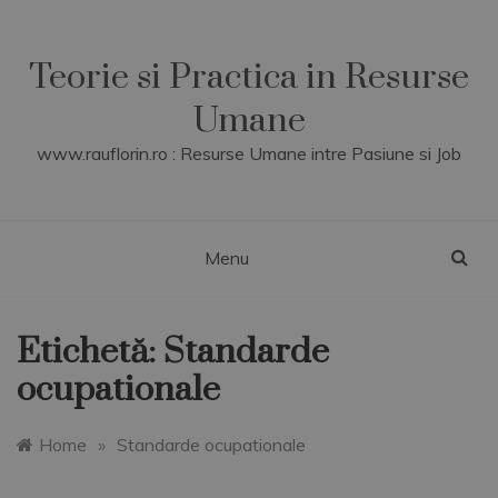
Skip
to
content
Teorie si Practica in Resurse
Umane
www.rauflorin.ro : Resurse Umane intre Pasiune si Job
Menu
Etichetă:
Standarde
ocupationale
Home
»
Standarde ocupationale