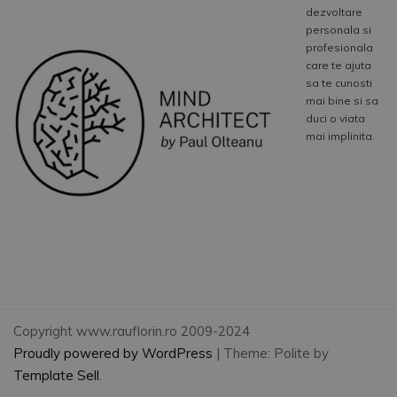
dezvoltare
personala si
profesionala
care te ajuta
sa te cunosti
mai bine si sa
duci o viata
mai implinita.
Copyright www.rauflorin.ro 2009-2024
Proudly powered by WordPress
|
Theme: Polite by
Template Sell
.