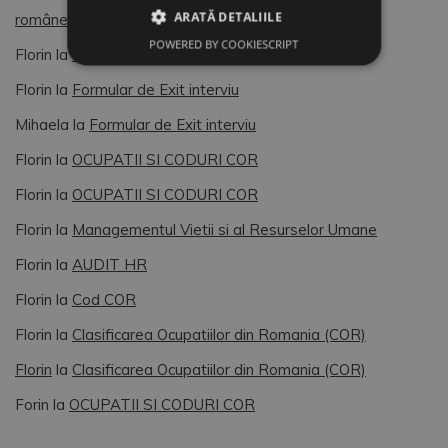
ARATĂ DETALIILE
românească (4)
POWERED BY COOKIESCRIPT
Florin
la
OCUPATII SI CODURI COR
Florin
la
Formular de Exit interviu
Mihaela
la
Formular de Exit interviu
Florin
la
OCUPATII SI CODURI COR
Florin
la
OCUPATII SI CODURI COR
Florin
la
Managementul Vietii si al Resurselor Umane
Florin
la
AUDIT HR
Florin
la
Cod COR
Florin
la
Clasificarea Ocupatiilor din Romania (COR)
Florin
la
Clasificarea Ocupatiilor din Romania (COR)
Forin
la
OCUPATII SI CODURI COR