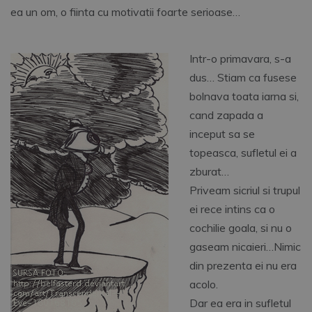
ea un om, o fiinta cu motivatii foarte serioase…
Intr-o primavara, s-a
dus… Stiam ca fusese
bolnava toata iarna si,
cand zapada a
inceput sa se
topeasca, sufletul ei a
zburat…
Priveam sicriul si trupul
ei rece intins ca o
cochilie goala, si nu o
gaseam nicaieri…Nimic
din prezenta ei nu era
acolo.
Dar ea era in sufletul