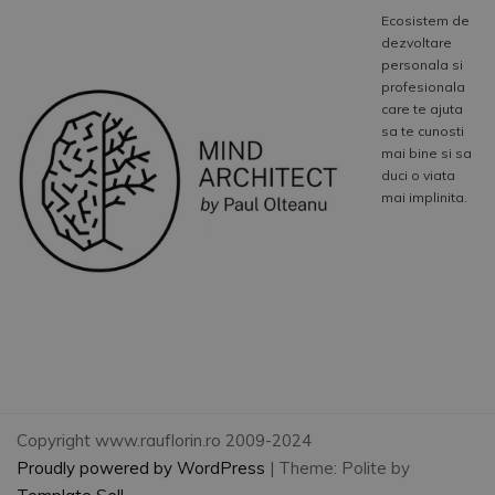
Ecosistem de
dezvoltare
personala si
profesionala
care te ajuta
sa te cunosti
mai bine si sa
duci o viata
mai implinita.
Copyright www.rauflorin.ro 2009-2024
Proudly powered by WordPress
|
Theme: Polite by