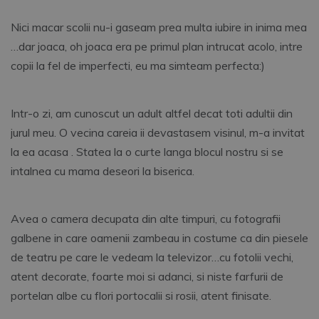
Nici macar scolii nu-i gaseam prea multa iubire in inima mea
…dar joaca, oh joaca era pe primul plan intrucat acolo, intre
copii la fel de imperfecti, eu ma simteam perfecta:)
Intr-o zi, am cunoscut un adult altfel decat toti adultii din
jurul meu. O vecina careia ii devastasem visinul, m-a invitat
la ea acasa . Statea la o curte langa blocul nostru si se
intalnea cu mama deseori la biserica.
Avea o camera decupata din alte timpuri, cu fotografii
galbene in care oamenii zambeau in costume ca din piesele
de teatru pe care le vedeam la televizor…cu fotolii vechi,
atent decorate, foarte moi si adanci, si niste farfurii de
portelan albe cu flori portocalii si rosii, atent finisate.