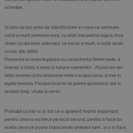
schimbe…
Si iata ca nici urma de stiintificitate in ceea ce simteam
cand a murit prietena mea, cu atat mai putina logica, insa
stiam ca ala este adevarul, ca ea nu a murit, si este acolo
cu noi, dar altfel.
Prezenta ei avea legatura cu consistenta fiintei mele, a
mamei, a tatei, a sorei si tuturor oamenilor…Atunci mi-am
data seama ca invatatoarei mele ii scapa ceva, si mie in
egala masura. Perspectiva mi se parea groaznica, dar in
acelasi timp, vitala si certa…
Probabil ca intr-o zi, tot ce e aparent foarte important
pentru cineva va trece pe locul secund, pentru a face loc
acelui ceva ce poate transcende ambelor lumi…si o si face,