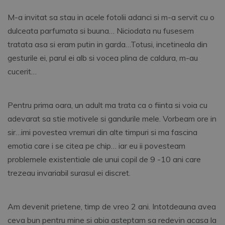
M-a invitat sa stau in acele fotolii adanci si m-a servit cu o
dulceata parfumata si buuna… Niciodata nu fusesem
tratata asa si eram putin in garda…Totusi, incetineala din
gesturile ei, parul ei alb si vocea plina de caldura, m-au
cucerit…
Pentru prima oara, un adult ma trata ca o fiinta si voia cu
adevarat sa stie motivele si gandurile mele. Vorbeam ore in
sir…imi povestea vremuri din alte timpuri si ma fascina
emotia care i se citea pe chip… iar eu ii povesteam
problemele existentiale ale unui copil de 9 -10 ani care
trezeau invariabil surasul ei discret.
Am devenit prietene, timp de vreo 2 ani. Intotdeauna avea
ceva bun pentru mine si abia asteptam sa redevin acasa la