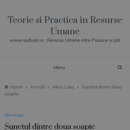
Skip
to
content
Teorie si Practica in Resurse
Umane
www.rauflorin.ro : Resurse Umane intre Pasiune si Job
Menu
Home
»
Invitati
»
Alina Lupu
»
Sunetul dintre doua
soapte
Alina Lupu
Sunetul dintre doua soapte