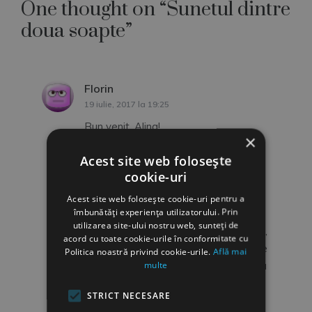
One thought on “
Sunetul dintre
doua soapte
”
Florin
spune:
19 iulie, 2017 la 19:25
Bun venit, Alina!
×
Daca adultii ar sti sa creeze un mediu
Acest site web folosește
propice dezvoltarii copiilor lor, daca i-
cookie-uri
ar asculta si le-ar intelege vorbele si
faptele, daca i-ar creste cu puterea
Acest site web folosește cookie-uri pentru a
îmbunătăți experiența utilizatorului. Prin
propriului exemplu, daca i-ar ajuta sa
utilizarea site-ului nostru web, sunteți de
se descopere ca talent, trairi si emotii,
acord cu toate cookie-urile în conformitate cu
atunci momentul constientizarii la care
Politica noastră privind cookie-urile.
Află mai
multe
faci referire, ar sosi mai devreme, si la
mai multi…
STRICT NECESARE
Răspunde