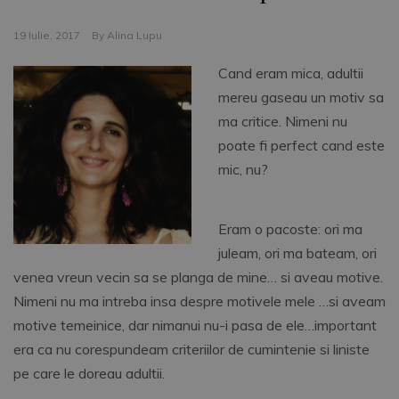
19 Iulie, 2017
By
Alina Lupu
Cand eram mica, adultii
mereu gaseau un motiv sa
ma critice. Nimeni nu
poate fi perfect cand este
mic, nu?
Eram o pacoste: ori ma
juleam, ori ma bateam, ori
venea vreun vecin sa se planga de mine… si aveau motive.
Nimeni nu ma intreba insa despre motivele mele …si aveam
motive temeinice, dar nimanui nu-i pasa de ele…important
era ca nu corespundeam criteriilor de cumintenie si liniste
pe care le doreau adultii.