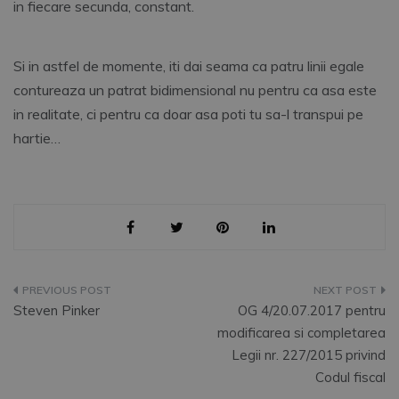
in fiecare secunda, constant.
Si in astfel de momente, iti dai seama ca patru linii egale
contureaza un patrat bidimensional nu pentru ca asa este
in realitate, ci pentru ca doar asa poti tu sa-l transpui pe
hartie…
Navigare
Steven Pinker
OG 4/20.07.2017 pentru
în
modificarea si completarea
Legii nr. 227/2015 privind
articole
Codul fiscal