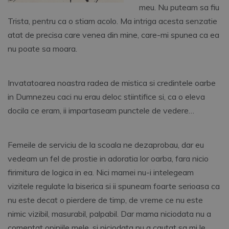
meu. Nu puteam sa fiu
Trista, pentru ca o stiam acolo. Ma intriga acesta senzatie
atat de precisa care venea din mine, care-mi spunea ca ea
nu poate sa moara.
Invatatoarea noastra radea de mistica si credintele oarbe
in Dumnezeu caci nu erau deloc stiintifice si, ca o eleva
docila ce eram, ii impartaseam punctele de vedere…
Femeile de serviciu de la scoala ne dezaprobau, dar eu
vedeam un fel de prostie in adoratia lor oarba, fara nicio
firimitura de logica in ea. Nici mamei nu-i intelegeam
vizitele regulate la biserica si ii spuneam foarte serioasa ca
nu este decat o pierdere de timp, de vreme ce nu este
nimic vizibil, masurabil, palpabil. Dar mama niciodata nu a
comentat opiniile mele, si niciodata nu a cautat sa mi le