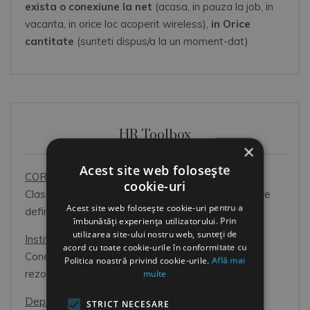
exista o conexiune la net
(acasa, in pauza la job, in
vacanta, in orice loc acoperit wireless),
in Orice
cantitate
(sunteti dispus/a la un moment-dat)
HR Toolbox
×
Acest site web folosește
COR 2026
cookie-uri
Clasificarea Ocupatiilor din Romania: prim pas catre
Acest site web folosește cookie-uri pentru a
definirea corecta a pozitiilor din organizatie.
îmbunătăți experiența utilizatorului. Prin
utilizarea site-ului nostru web, sunteți de
Institutii
acord cu toate cookie-urile în conformitate cu
Conectati-va cu cei care va pot ajuta. Impreuna
Politica noastră privind cookie-urile.
Află mai
multe
rezolvati mai rapid problemele dvs.
Departamentul Resurse Umane
STRICT NECESARE