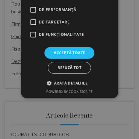
Rau necesar, sau Partener de incredere pentru
DE PERFORMANȚĂ
business?
DE TARGETARE
Firme de Recrutare
DE FUNCŢIONALITATE
Ghid de interviu pentru candidati
Fisa Postului
ACCEPTĂ TOATE
Dezvoltarea Resurselor Umane
REFUZĂ TOT
Formular de Exit interviu
ARATĂ DETALIILE
POWERED BY COOKIESCRIPT
Articole Recente
OCUPATII SI CODURI COR