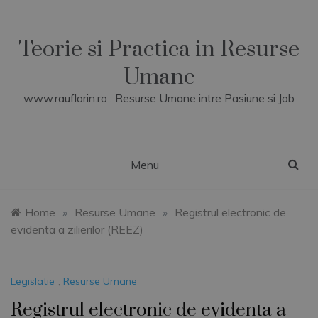
Skip
to
content
Teorie si Practica in Resurse
Umane
www.rauflorin.ro : Resurse Umane intre Pasiune si Job
Menu
Home
»
Resurse Umane
»
Registrul electronic de
evidenta a zilierilor (REEZ)
Legislatie
,
Resurse Umane
Registrul electronic de evidenta a