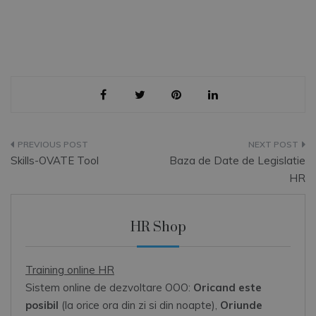
Navigare
Skills-OVATE Tool
Baza de Date de Legislatie
în
HR
articole
HR Shop
Training online HR
Sistem online de dezvoltare OOO:
Oricand este
posibil
(la orice ora din zi si din noapte),
Oriunde