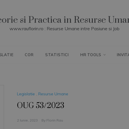
eorie si Practica in Resurse Uma
www.rauflorin.ro : Resurse Umane intre Pasiune si Job
SLATIE
COR
STATISTICI
HR TOOLS
INVIT
Legislatie
,
Resurse Umane
OUG 53/2023
2 Iunie, 2023
By
Florin Rau