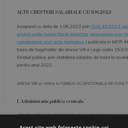
ALTE CRESTERI SALARIALE CU 1.06.2023
Incepand cu data de 1.06.2023 prin
OUG 45/2023 pent
privind unele masuri fiscal-bugetare, prorogarea unor t
completarea unor acte normative
( publicata in MOR 46
baza ale bugetarilor din anexa VIII a Legii-cadru 153/20
fonduri publice, prin stabilirea salariilor de baza la niv
pentru anul 2022.
ANEXA VIII se refera la FAMILIA OCUPATIONALA DE FUNCT
I. Administratia publica centrala
( functii publice de stat, stabilite si avizate potrivit legii in
Parlamentului, al Guvernului, al ministerelor, al Academiei R
Acest site web folosește cookie-uri