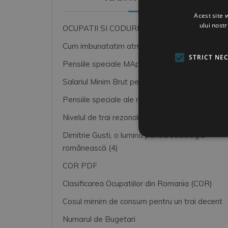
Acest site 
ului nost
OCUPATII SI CODURI COR
Cum imbunatatim atmosfera de lucru
STRICT NE
Pensiile speciale MApN+MAI+SRI
Salariul Minim Brut pe tara
Pensiile speciale ale magistratilor
Nivelul de trai rezonabil
Dimitrie Gusti, o lumină pentru sociologia
românească (4)
COR PDF
Clasificarea Ocupatiilor din Romania (COR)
Cosul mimim de consum pentru un trai decent
Numarul de Bugetari