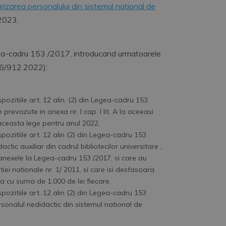
izarea personalului din sistemul national de
2023.
gea-cadru 153 /2017, introducand urmatoarele
86/912.2022):
ozitiile art. 12 alin. (2) din Legea-cadru 153
 prevazute in anexa nr. I cap. I lit. A la aceeasi
 aceasta lege pentru anul 2022.
ozitiile art. 12 alin (2) din Legea-cadru 153
ctic auxiliar din cadrul bibliotecilor universitare ,
 anexele la Legea-cadru 153 /2017, si care au
iei nationale nr. 1/ 2011, si care isi desfasoara
a cu suma de 1.000 de lei fiecare.
ozitiile art. 12 alin (2) din Legea-cadru 153
rsonalul nedidactic din sistemul national de