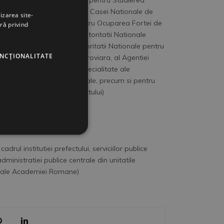
onturi, al Consiliului National pentru Studierea
i, al Consiliului Legislativ, al Casei Nationale de
izarea site-
e, al Agentiei Nationale pentru Ocuparea Fortei de
ră privind
i si Inspectie Sociala, al Autoritatii Nationale
turilor subordonate, al Autoritatii Nationale pentru
UNCŢIONALITATE
oritatii pentru Reforma Feroviara, al Agentiei
 al celorlalte organe de specialitate ale
 pentru programe operationale, precum si pentru
din cadrul institutiei prefectului)
 cadrul institutiei prefectului, serviciilor publice
dministratiei publice centrale din unitatile
ale ale Academiei Romane)