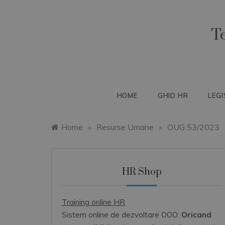
Skip
to
content
T
HOME
GHID HR
LEGI
Home
»
Resurse Umane
»
OUG 53/2023
HR Shop
Training online HR
Sistem online de dezvoltare OOO:
Oricand