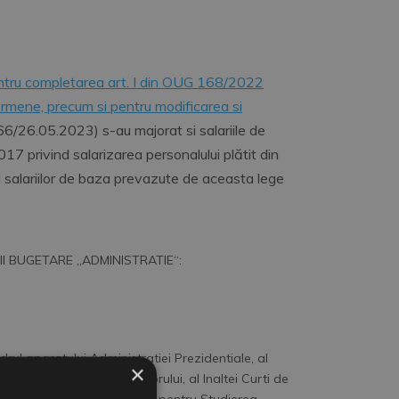
ru completarea art. I din OUG 168/2022
ermene, precum si pentru modificarea si
6/26.05.2023) s-au majorat si salariile de
17 privind salarizarea personalului plătit din
elul salariilor de baza prevazute de aceasta lege
II BUGETARE „ADMINISTRATIE“:
 cadrul aparatului Administratiei Prezidentiale, al
×
omane, al Avocatului Poporului, al Inaltei Curti de