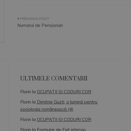
Navigare
Numarul de Pensionari
în
articole
ULTIMELE COMENTARII
Florin
la
OCUPATII SI CODURI COR
Florin
la
Dimitrie Gusti, o lumină pentru
sociologia românească (4)
Florin
la
OCUPATII SI CODURI COR
Florin
la
Formular de Exit interviu