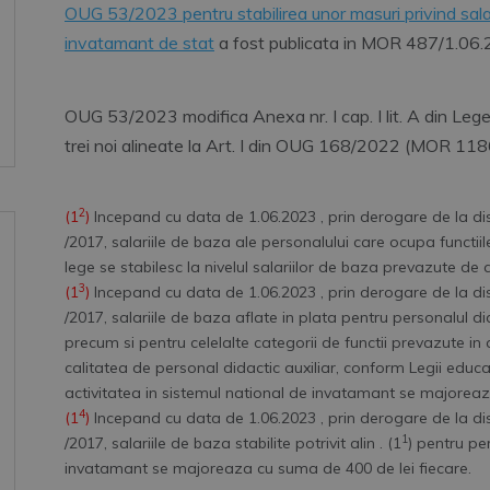
OUG 53/2023 pentru stabilirea unor masuri privind salar
invatamant de stat
a fost publicata in MOR 487/1.06.
OUG 53/2023 modifica Anexa nr. I cap. I lit. A din Le
trei noi alineate la Art. I din OUG 168/2022 (MOR 11
2
(1
)
Incepand cu data de 1.06.2023 , prin derogare de la disp
/2017, salariile de baza ale personalului care ocupa functiile
lege se stabilesc la nivelul salariilor de baza prevazute de
3
(1
)
Incepand cu data de 1.06.2023 , prin derogare de la disp
/2017, salariile de baza aflate in plata pentru personalul dida
precum si pentru celelalte categorii de functii prevazute in
calitatea de personal didactic auxiliar, conform Legii educat
activitatea in sistemul national de invatamant se majoreaz
4
(1
)
Incepand cu data de 1.06.2023 , prin derogare de la disp
1
/2017, salariile de baza stabilite potrivit alin . (1
) pentru pe
invatamant se majoreaza cu suma de 400 de lei fiecare.