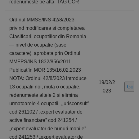
redenumeste pe alta. TAG COR
Ordinul MMSS/INS 42/8/2023
privind modificarea si completarea
Clasificarii ocupatiilor din Romania
— nivel de ocupatie (sase
caractere), aprobata prin Ordinul
MMFPS/INS 1832/856/2011.
Publicat în MOR 135/16.02.2023
NOTA: Ordinul 42/8/2023 introduce
19/02/2
13 ocupatii noi, muta o ocupatie,
Go!
023
redenumeste altele 2 si elimina
urmatoarele 4 ocupatii: „jurisconsult”
cod 261102 / „expert evaluator de
active financiare” cod 241254 /
„expert evaluator de bunuri mobile”
cod 241253 / „expert evaluator de