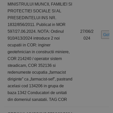
MINISTRULUI MUNCII, FAMILIEI SI
PROTECTIEI SOCIALE SI AL
PRESEDINTELUI INS NR.
1832/856/2011. Publicat in MOR
597/27.06.2024. NOTA: Ordinul
27/06/2
Go!
910/413/2024 introduce 2 noi
024
ocupatii in COR: inginer
geotehnician in constructii miniere,
COR 214240 / operator sistem
steadicam, COR 352136 si
redenumeste ocupatia „farmacist
diriginte” ca „farmacist-sef”, pastrand
acelasi cod 134206 in grupa de
baza 1342 Conducatori de unitati
din domeniul sanatatii. TAG COR