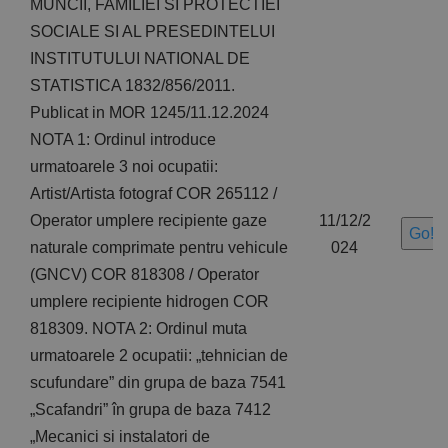
MUNCII, FAMILIEI SI PROTECTIEI
SOCIALE SI AL PRESEDINTELUI
INSTITUTULUI NATIONAL DE
STATISTICA 1832/856/2011.
Publicat in MOR 1245/11.12.2024
NOTA 1: Ordinul introduce
urmatoarele 3 noi ocupatii:
Artist/Artista fotograf COR 265112 /
Operator umplere recipiente gaze
11/12/2
Go!
naturale comprimate pentru vehicule
024
(GNCV) COR 818308 / Operator
umplere recipiente hidrogen COR
818309. NOTA 2: Ordinul muta
urmatoarele 2 ocupatii: „tehnician de
scufundare” din grupa de baza 7541
„Scafandri” în grupa de baza 7412
„Mecanici si instalatori de