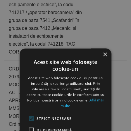
echipamente electrice”, la codul
741217 / „operator barocamera” din
grupa de baza 7541 „Scafandri” în
grupa de baza 7412 „Mecanici si
instalatori de echipamente
electrice”, la codul 741218. TAG
COR
×
Acest site web folosește
cookie-uri
ORDINUL MMSS/INS
2079/1928/2024 PRIVIND
Acest site web folosește cookie-uri pentru a
îmbunătăți experiența utilizatorului. Prin
MODIFICAREA PROCEDURII DE
utilizarea site-ului nostru web, sunteți de
ACTUALIZARE A COR,
acord cu toate cookie-urile în conformitate cu
Politica noastră privind cookie-urile.
Află mai
APROBATA PRIN ORDINUL
multe
MMSS/INS 37/83/2022. Publicat in
MOR 1130/13.11.2024 NOTA:
STRICT NECESARE
Ordinul 2079/1928/2024 modifica
DE PERFORMANȚĂ