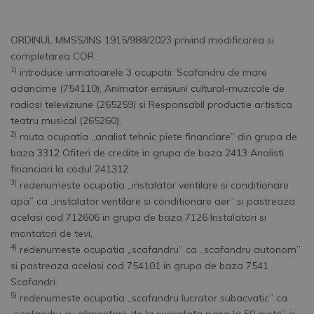
ORDINUL MMSS/INS 1915/988/2023 privind modificarea si
completarea COR :
1)
introduce urmatoarele 3 ocupatii: Scafandru de mare
adancime (754110), Animator emisiuni cultural-muzicale de
radiosi televiziune (265259) si Responsabil productie artistica
teatru musical (265260).
2)
muta ocupatia „analist tehnic piete financiare” din grupa de
baza 3312 Ofiteri de credite in grupa de baza 2413 Analisti
financiari la codul 241312
3)
redenumeste ocupatia „instalator ventilare si conditionare
apa” ca „instalator ventilare si conditionare aer” si pastreaza
acelasi cod 712606 in grupa de baza 7126 Instalatori si
montatori de tevi.
4)
redenumeste ocupatia „scafandru” ca „scafandru autonom”
si pastreaza acelasi cod 754101 in grupa de baza 7541
Scafandri.
5)
redenumeste ocupatia „scafandru lucrator subacvatic” ca