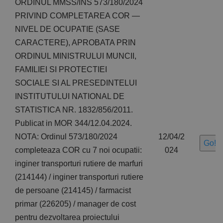
ORDINUL MMSS/INS 573/180/2024
PRIVIND COMPLETAREA COR —
NIVEL DE OCUPATIE (SASE
CARACTERE), APROBATA PRIN
ORDINUL MINISTRULUI MUNCII,
FAMILIEI SI PROTECTIEI
SOCIALE SI AL PRESEDINTELUI
INSTITUTULUI NATIONAL DE
STATISTICA NR. 1832/856/2011.
Publicat in MOR 344/12.04.2024.
NOTA: Ordinul 573/180/2024
12/04/2
Go!
completeaza COR cu 7 noi ocupatii:
024
inginer transporturi rutiere de marfuri
(214144) / inginer transporturi rutiere
de persoane (214145) / farmacist
primar (226205) / manager de cost
pentru dezvoltarea proiectului