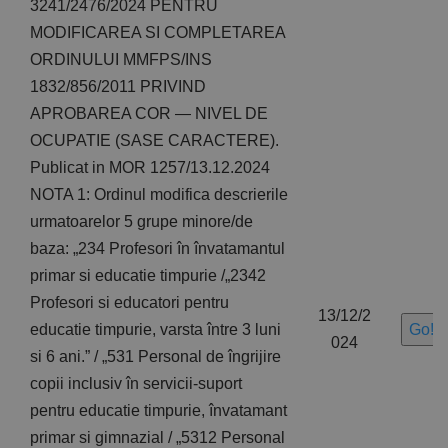
3241/2476/2024 PENTRU
MODIFICAREA SI COMPLETAREA
ORDINULUI MMFPS/INS
1832/856/2011 PRIVIND
APROBAREA COR — NIVEL DE
OCUPATIE (SASE CARACTERE).
Publicat in MOR 1257/13.12.2024
NOTA 1: Ordinul modifica descrierile
urmatoarelor 5 grupe minore/de
baza: „234 Profesori în învatamantul
primar si educatie timpurie /„2342
Profesori si educatori pentru
13/12/2
educatie timpurie, varsta între 3 luni
Go!
024
si 6 ani.” / „531 Personal de îngrijire
copii inclusiv în servicii-suport
pentru educatie timpurie, învatamant
primar si gimnazial / „5312 Personal