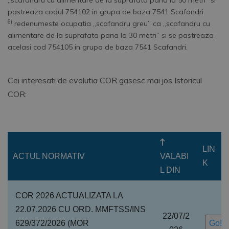
„scafandru cu alimentare de la suprafata pana la 50 metri” si
pastreaza codul 754102 in grupa de baza 7541 Scafandri.
6)
redenumeste ocupatia „scafandru greu” ca „scafandru cu
alimentare de la suprafata pana la 30 metri” si se pastreaza
acelasi cod 754105 in grupa de baza 7541 Scafandri.
Cei interesati de evolutia COR gasesc mai jos Istoricul
COR:
LIN
ACTUL NORMATIV
VALABI
K
L DIN
COR 2026 ACTUALIZATA LA
22.07.2026 CU ORD. MMFTSS/INS
22/07/2
629/372/2026 (MOR
Go!