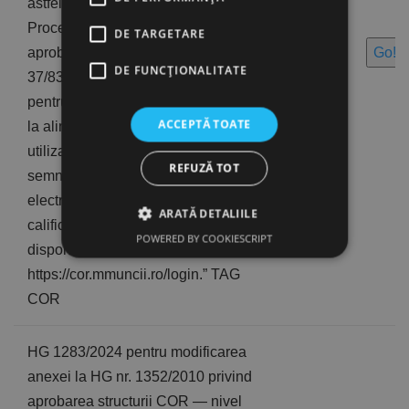
astfel art. 8 alineatul (6) din
Procedura de actualizare a COR
DE TARGETARE
16/11/2
aprobata prin Ordinul MMSS/INS nr.
Go!
024
DE FUNCŢIONALITATE
37/83/2022: „(6) Documentele
pentru actualizarea COR prevazute
ACCEPTĂ TOATE
la alin. (1)—(5) se depun de catre
utilizatori, in format letric sub
REFUZĂ TOT
semnatura privata, in format
electronic cu semnatura electronica
ARATĂ DETALIILE
calificata sau pe platforma
POWERED BY COOKIESCRIPT
disponibila la adresa:
https://cor.mmuncii.ro/login.” TAG
COR
HG 1283/2024 pentru modificarea
anexei la HG nr. 1352/2010 privind
aprobarea structurii COR — nivel