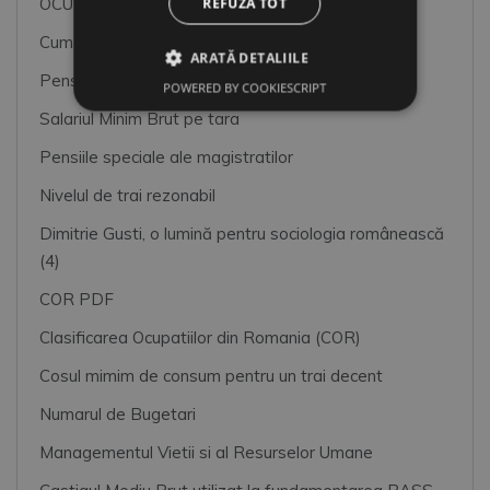
OCUPATII SI CODURI COR
REFUZĂ TOT
Cum imbunatatim atmosfera de lucru
ARATĂ DETALIILE
Pensiile speciale MApN+MAI+SRI
POWERED BY COOKIESCRIPT
Salariul Minim Brut pe tara
Pensiile speciale ale magistratilor
Nivelul de trai rezonabil
Dimitrie Gusti, o lumină pentru sociologia românească
(4)
COR PDF
Clasificarea Ocupatiilor din Romania (COR)
Cosul mimim de consum pentru un trai decent
Numarul de Bugetari
Managementul Vietii si al Resurselor Umane