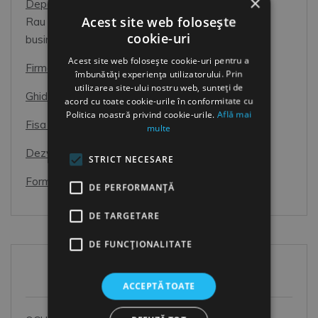
×
Departamentul Resurse Umane
Acest site web folosește
Rau necesar, sau Partener de incredere pentru
cookie-uri
business?
Acest site web folosește cookie-uri pentru a
Firme de Recrutare
îmbunătăți experiența utilizatorului. Prin
utilizarea site-ului nostru web, sunteți de
Ghid de interviu pentru candidati
acord cu toate cookie-urile în conformitate cu
Politica noastră privind cookie-urile.
Află mai
Fisa Postului
multe
Dezvoltarea Resurselor Umane
STRICT NECESARE
Formular de Exit interviu
DE PERFORMANȚĂ
DE TARGETARE
DE FUNCŢIONALITATE
Articole Recente
ACCEPTĂ TOATE