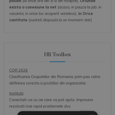
posibil
(la orice ora din zi si din noapte),
Oriunde
exista o conexiune la net
(acasa, in pauza la job, in
vacanta, in orice loc acoperit wireless),
in Orice
cantitate
(sunteti dispus/a la un moment-dat)
HR Toolbox
COR 2026
Clasificarea Ocupatiilor din Romania: prim pas catre
definirea corecta a pozitiilor din organizatie.
Institutii
Conectati-va cu cei care va pot ajuta. Impreuna
rezolvati mai rapid problemele dvs.