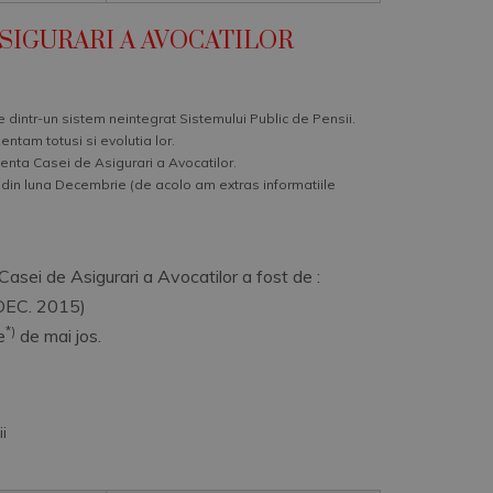
E ASIGURARI A AVOCATILOR
 dintr-un sistem neintegrat Sistemului Public de Pensii.
zentam totusi si evolutia lor.
denta Casei de Asigurari a Avocatilor.
ic din luna Decembrie (de acolo am extras informatiile
asei de Asigurari a Avocatilor a fost de :
DEC. 2015)
*)
e
de mai jos.
i