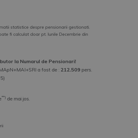
tii statistice despre pensionarii gestionati.
e fi calculat doar pt. lunile Decembrie din
butor la Numarul de Pensionari!
n MApN+MAI+SRI a fost de :
212.509
pers.
5)
**)
e
de mai jos.
ii