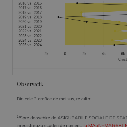
The chart has 1 X axis displaying categories.
2016 vs. 2015
The chart has 1 Y axis displaying Crestere Numeric. Data ranges fr
2017 vs. 2016
2018 vs. 2017
2019 vs. 2018
2020 vs. 2019
2021 vs. 2020
2022 vs. 2021
2023 vs. 2022
2024 vs. 2023
2025 vs. 2024
-2k
0
2k
4k
6k
Cres
End of interactive chart.
Observatii:
Din cele 3 grafice de mai sus, rezulta:
1)
Spre deosebire de ASIGURARILE SOCIALE DE STAT / F
inregistreaza scaderi de numeric,
la MApN+MAI+SRI, Num