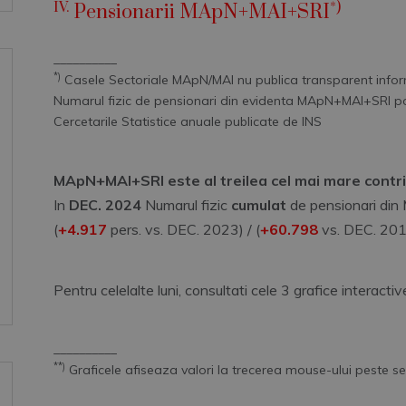
IV.
*)
Pensionarii MApN+MAI+SRI
__________
*)
Casele Sectoriale MApN/MAI nu publica transparent informa
Numarul fizic de pensionari din evidenta MApN+MAI+SRI poat
Cercetarile Statistice anuale publicate de INS
MApN+MAI+SRI este al treilea cel mai mare contri
In
DEC. 2024
Numarul fizic
cumulat
de pensionari di
(
+4.917
pers. vs. DEC. 2023) / (
+60.798
vs. DEC. 201
Pentru celelalte luni, consultati cele 3 grafice interactiv
__________
**)
Graficele afiseaza valori la trecerea mouse-ului peste ser