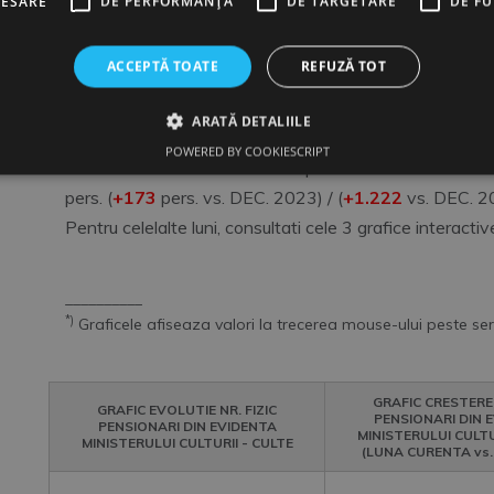
CESARE
DE PERFORMANȚĂ
DE TARGETARE
DE F
1)
Pensionarii din evidenta Ministerului Culturii-CULTE fac parte dint
Intrucat statisticile INS ii includ in Numarul Total de Pensionari, pre
2)
Nu exista informatii lunare despre Nr. fizic de pensionari din evid
ACCEPTĂ TOATE
REFUZĂ TOT
Doar Cercetarile Statistice anuale INS fac precizari despre Nr. fiz
pentru anii 2015-2024).
ARATĂ DETALIILE
POWERED BY COOKIESCRIPT
In
DEC. 2024
Numarul fizic de pensionari din evidenta 
pers. (
+173
pers. vs. DEC. 2023) / (
+1.222
vs. DEC. 2
Pentru celelalte luni, consultati cele 3 grafice interactiv
__________
*)
Graficele afiseaza valori la trecerea mouse-ului peste seri
GRAFIC CRESTERE 
GRAFIC EVOLUTIE NR. FIZIC
PENSIONARI DIN 
PENSIONARI DIN EVIDENTA
MINISTERULUI CULTU
MINISTERULUI CULTURII - CULTE
(LUNA CURENTA vs. 
Chart
Chart