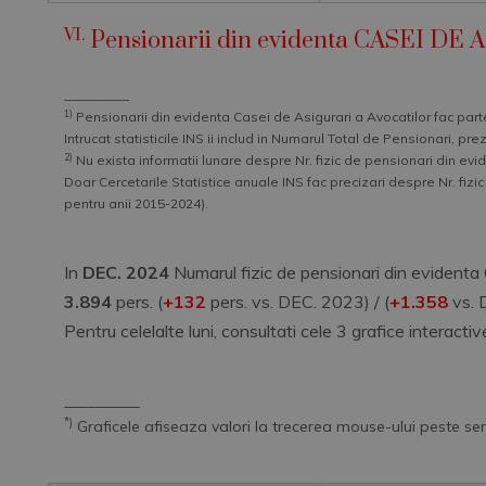
VI.
Pensionarii din evidenta CASEI D
__________
1)
Pensionarii din evidenta Casei de Asigurari a Avocatilor fac parte
Intrucat statisticile INS ii includ in Numarul Total de Pensionari, pre
2)
Nu exista informatii lunare despre Nr. fizic de pensionari din evi
Doar Cercetarile Statistice anuale INS fac precizari despre Nr. fiz
pentru anii 2015-2024).
In
DEC. 2024
Numarul fizic de pensionari din evidenta C
3.894
pers. (
+132
pers. vs. DEC. 2023) / (
+1.358
vs. 
Pentru celelalte luni, consultati cele 3 grafice interactiv
__________
*)
Graficele afiseaza valori la trecerea mouse-ului peste seri