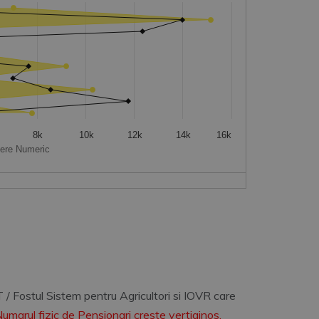
om -680 to 15172.
8k
10k
12k
14k
16k
tere Numeric
ostul Sistem pentru Agricultori si IOVR care
arul fizic de Pensionari creste vertiginos.