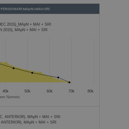
E PENSIONARI MApN+MAI+SRI
EC. CRT. vs. DEC.2015)_MApN + MAI + SRI:
AN 2015), MApN + MAI + SRI
om 1256 to 69086.
40k
50k
60k
70k
80k
tere Numeric
EC. ANTERIOR), MApN + MAI + SRI:
N ANTERIOR), MApN + MAI + SRI