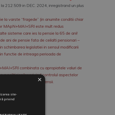
 la 212.509 in DEC. 2024, inregistrand un plus
ie la varste “fragede” (in anumite conditii chiar
arilor MApN+MAI+SRI este mult redus
lalte sisteme care ies la pensie la 65 de ani!
de ani de pensie fata de ceilalti pensionari –
n schimbarea legislatiei in sensul modificarii
 in functie de intreaga perioada de
+MAI+SRI combinata cu apropiatele valuri de
ne a politicienilor privind controlul aspectelor
×
bilitatii Sistemului de Pensii.
izarea site-
ui CULTURII-CULTE
ră privind