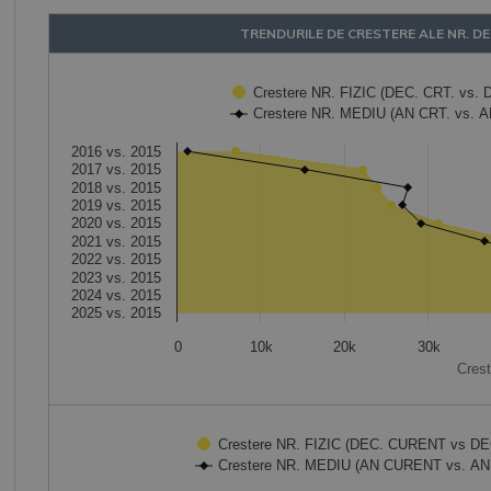
TRENDURILE DE CRESTERE ALE NR. D
Chart
Crestere NR. FIZIC (D
Crestere NR. MEDIU (AN CRT. vs. 
Combination chart with 2 data series.
The chart has 1 X axis displaying categories.
2016 vs. 2015
The chart has 1 Y axis displaying Crestere Numeric. Data ranges fr
2017 vs. 2015
2018 vs. 2015
2019 vs. 2015
2020 vs. 2015
2021 vs. 2015
2022 vs. 2015
2023 vs. 2015
2024 vs. 2015
2025 vs. 2015
0
10k
20k
30k
Cres
End of interactive chart.
Chart
Crestere NR. FIZIC (DEC. CURENT vs D
Crestere NR. MEDIU (AN CURENT vs. A
Combination chart with 2 data series.