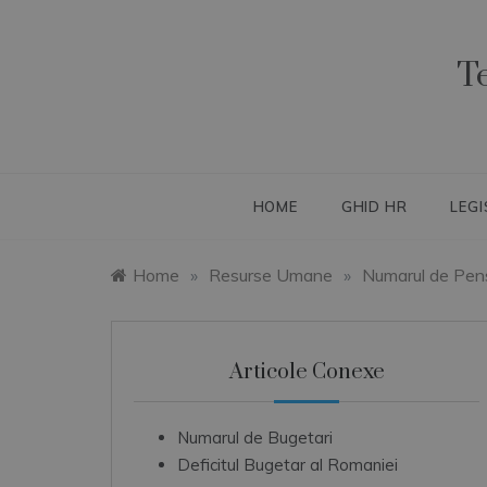
Skip
to
content
T
HOME
GHID HR
LEGI
Home
»
Resurse Umane
»
Numarul de Pens
Articole Conexe
Numarul de Bugetari
Deficitul Bugetar al Romaniei