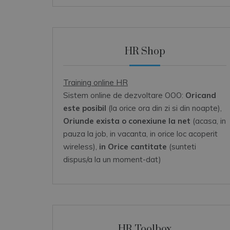
HR Shop
Training online HR
Sistem online de dezvoltare OOO:
Oricand
este posibil
(la orice ora din zi si din noapte),
Oriunde exista o conexiune la net
(acasa, in
pauza la job, in vacanta, in orice loc acoperit
wireless),
in Orice cantitate
(sunteti
dispus/a la un moment-dat)
HR Toolbox