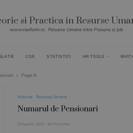
eorie si Practica in Resurse Uma
www.rauflorin.ro : Resurse Umane intre Pasiune si Job
SLATIE
COR
STATISTICI
HR TOOLS
INVIT
ionari
»
Page 6
Articole
,
Resurse Umane
Numarul de Pensionari
29 Aprilie, 2023
By
Florin Rau