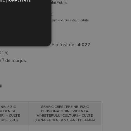
UNCŢIONALITATE
r-un sistem neintegrat Sistemului Public.
zentam totusi si evolutia lor.
enta Ministerului Culturii-CULTE.
ic din luna Decembrie (de acolo am extras informatiile
Ministerului Culturii-CULTE a fost de :
4.027
015)
*)
e
de mai jos.
i
NR. FIZIC
GRAFIC CRESTERE NR. FIZIC
EVIDENTA
PENSIONARI DIN EVIDENTA
RII - CULTE
MINISTERULUI CULTURII - CULTE
DEC. 2015)
(LUNA CURENTA vs. ANTERIOARA)
Chart