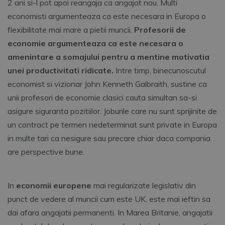
2 ani si-l pot apoi reangaja ca angajat nou. Multi
economisti argumenteaza ca este necesara in Europa o
flexibilitate mai mare a pietii muncii.
Profesorii de
economie argumenteaza ca este necesara o
amenintare a somajului pentru a mentine motivatia
unei productivitati ridicate.
Intre timp, binecunoscutul
economist si vizionar John Kenneth Galbraith, sustine ca
unii profesori de economie clasici cauta simultan sa-si
asigure siguranta pozitiilor. Joburile care nu sunt sprijinite de
un contract pe termen nedeterminat sunt private in Europa
in multe tari ca nesigure sau precare chiar daca compania
are perspective bune.
In
economii europene
mai regularizate legislativ din
punct de vedere al muncii cum este UK, este mai ieftin sa
dai afara angajatii permanenti. In Marea Britanie, angajatii