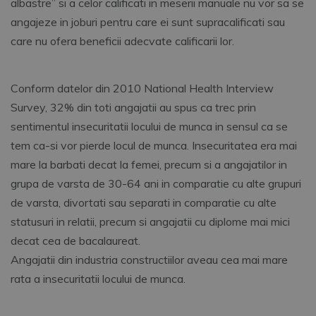
albastre” si a celor calificati in meserii manuale nu vor sa se
angajeze in joburi pentru care ei sunt supracalificati sau
care nu ofera beneficii adecvate calificarii lor.
Conform datelor din 2010 National Health Interview
Survey, 32% din toti angajatii au spus ca trec prin
sentimentul insecuritatii locului de munca in sensul ca se
tem ca-si vor pierde locul de munca. Insecuritatea era mai
mare la barbati decat la femei, precum si a angajatilor in
grupa de varsta de 30-64 ani in comparatie cu alte grupuri
de varsta, divortati sau separati in comparatie cu alte
statusuri in relatii, precum si angajatii cu diplome mai mici
decat cea de bacalaureat.
Angajatii din industria constructiilor aveau cea mai mare
rata a insecuritatii locului de munca.