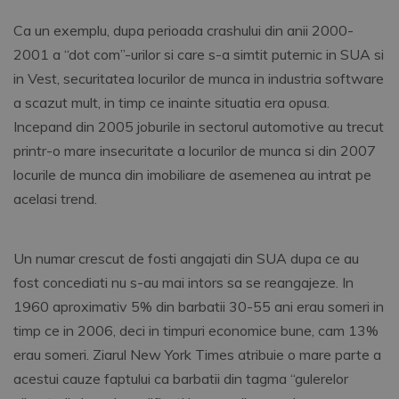
Ca un exemplu, dupa perioada crashului din anii 2000-
2001 a “dot com”-urilor si care s-a simtit puternic in SUA si
in Vest, securitatea locurilor de munca in industria software
a scazut mult, in timp ce inainte situatia era opusa.
Incepand din 2005 joburile in sectorul automotive au trecut
printr-o mare insecuritate a locurilor de munca si din 2007
locurile de munca din imobiliare de asemenea au intrat pe
acelasi trend.
Un numar crescut de fosti angajati din SUA dupa ce au
fost concediati nu s-au mai intors sa se reangajeze. In
1960 aproximativ 5% din barbatii 30-55 ani erau someri in
timp ce in 2006, deci in timpuri economice bune, cam 13%
erau someri. Ziarul New York Times atribuie o mare parte a
acestui cauze faptului ca barbatii din tagma “gulerelor