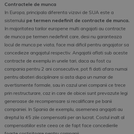
Contractele de munca
In Europa, principala diferenta vizavi de SUA este a
sistemului
pe termen nedefinit de contracte de munca.
In majoritatea tarilor europene multi angajati au contracte
de munca pe termen nedefinit care, desi nu garanteaza
locul de munca pe viata, face mai dificil pentru angajator sa
concedieze angajatul respectiv. Angajatii aflati sub aceste
contracte de exemplu in unele tari, daca au fost cu
compania pentru 2 ani consecutive, pot fi dati afara numai
pentru abateri disciplinare si asta dupa un numar de
avertismente formale, sau in cazul unei companii ce trece
prin restructurare, caz in care de obicei sunt prevazute legi
generoase de recompensare si recalificare pe banii
companiei. In Spania de exemplu, asemenea angajati au
dreptul la 45 zile compensatii per an lucrat. Costul inalt al
compensatiilor este ceea ce de fapt face concedierile
foarte costisitoare pentru companii.