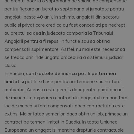
au dreptul doar la o saptamana de salariu de compensatie
pentru fiecare an lucrat (o saptamana si jumatate pentru
angajatii peste 40 ani). In schimb, angajatii din sectorul
public si privat care cred ca au fost concediati pe nedrept
au dreptul sa dea in judecata compania la Tribunalul
Angajarii pentru a fi repusi in functie sau sa obtina
compensatii suplimentare. Astfel, nu mai este necesar sa
se treaca prin indelungata procedura a sistemului judiciar
clasic.
In Suedia,
contractele de munca pot fi pe termen
limitat
si pot fi extinse pentru noi termene sau nu, fara
motivatie. Aceasta este permis doar pentru primii doi ani
de munca. La expirarea contractului angajatul ramane fara
loc de munca si fara compensatii daca contractul nu este
extins. Majoritatea somerilor, daca obtin un job, primesc un
contract pe termen limitat in Suedia. In toata Uniunea
Europeana un angajat isi mentine drepturile contractuale