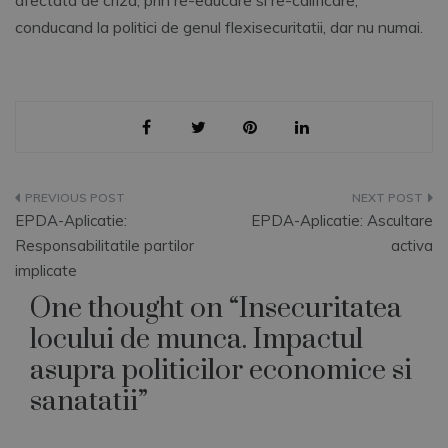
afectata de criza, prin re-educare si re-calificare,
conducand la politici de genul flexisecuritatii, dar nu numai.
Navigare
EPDA-Aplicatie:
EPDA-Aplicatie: Ascultare
în
Responsabilitatile partilor
activa
implicate
articole
One thought on “
Insecuritatea
locului de munca. Impactul
asupra politicilor economice si
sanatatii
”