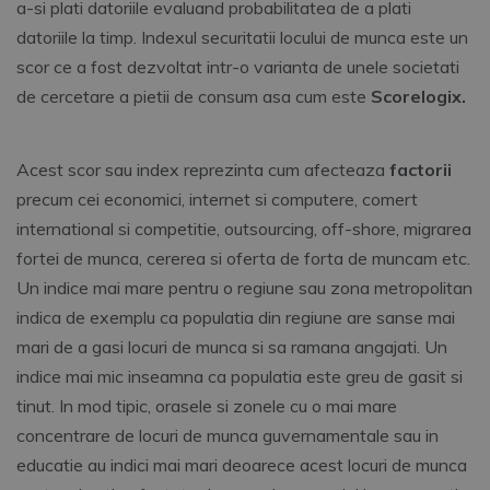
a-si plati datoriile evaluand probabilitatea de a plati
datoriile la timp. Indexul securitatii locului de munca este un
scor ce a fost dezvoltat intr-o varianta de unele societati
de cercetare a pietii de consum asa cum este
Scorelogix.
Acest scor sau index reprezinta cum afecteaza
factorii
precum cei economici, internet si computere, comert
international si competitie, outsourcing, off-shore, migrarea
fortei de munca, cererea si oferta de forta de muncam etc.
Un indice mai mare pentru o regiune sau zona metropolitan
indica de exemplu ca populatia din regiune are sanse mai
mari de a gasi locuri de munca si sa ramana angajati. Un
indice mai mic inseamna ca populatia este greu de gasit si
tinut. In mod tipic, orasele si zonele cu o mai mare
concentrare de locuri de munca guvernamentale sau in
educatie au indici mai mari deoarece acest locuri de munca