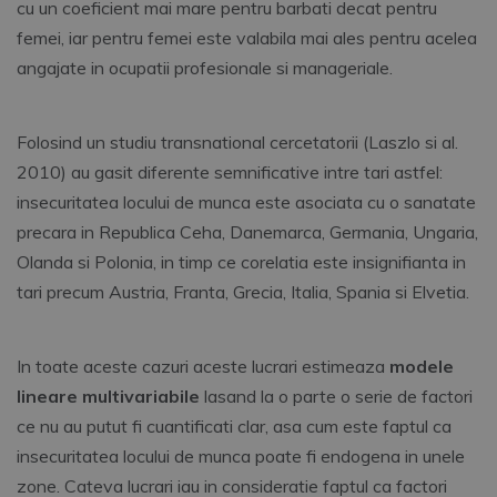
cu un coeficient mai mare pentru barbati decat pentru
femei, iar pentru femei este valabila mai ales pentru acelea
angajate in ocupatii profesionale si manageriale.
Folosind un studiu transnational cercetatorii (Laszlo si al.
2010) au gasit diferente semnificative intre tari astfel:
insecuritatea locului de munca este asociata cu o sanatate
precara in Republica Ceha, Danemarca, Germania, Ungaria,
Olanda si Polonia, in timp ce corelatia este insignifianta in
tari precum Austria, Franta, Grecia, Italia, Spania si Elvetia.
In toate aceste cazuri aceste lucrari estimeaza
modele
lineare multivariabile
lasand la o parte o serie de factori
ce nu au putut fi cuantificati clar, asa cum este faptul ca
insecuritatea locului de munca poate fi endogena in unele
zone. Cateva lucrari iau in consideratie faptul ca factori