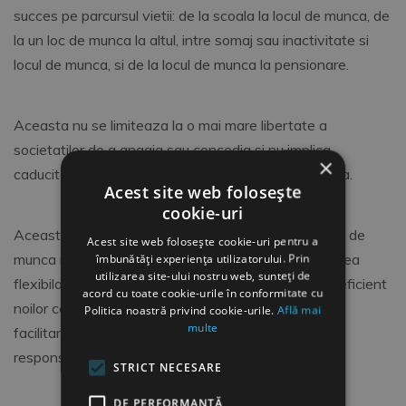
succes pe parcursul vietii: de la scoala la locul de munca, de
la un loc de munca la altul, intre somaj sau inactivitate si
locul de munca, si de la locul de munca la pensionare.
Aceasta nu se limiteaza la o mai mare libertate a
societatilor de a angaja sau concedia si nu implica
×
caducitatea contractelor pe perioada nedeterminata.
Acest site web folosește
cookie-uri
Aceasta se refera la progresul lucratorilor spre locuri de
Acest site web folosește cookie-uri pentru a
munca mai bune, flexibilitatea se refera la organizarea
îmbunătăți experiența utilizatorului. Prin
utilizarea site-ului nostru web, sunteți de
flexibila a muncii, capabila de a raspunde repede si eficient
acord cu toate cookie-urile în conformitate cu
noilor cerinte si competente de productivitate si la
Politica noastră privind cookie-urile.
Află mai
multe
facilitarea reconcilierii vietii profesionale cu
responsabilitatile vietii private.
STRICT NECESARE
DE PERFORMANȚĂ