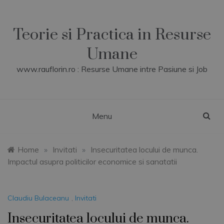
Skip
to
content
Teorie si Practica in Resurse
Umane
www.rauflorin.ro : Resurse Umane intre Pasiune si Job
Menu
Home
»
Invitati
»
Insecuritatea locului de munca.
Impactul asupra politicilor economice si sanatatii
Claudiu Bulaceanu
,
Invitati
Insecuritatea locului de munca.