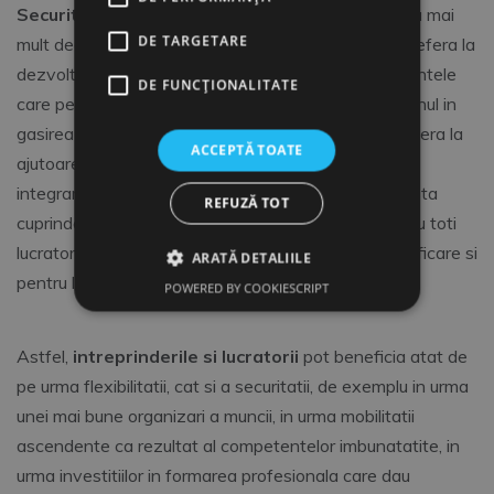
Securitatea pe piata fortei de munca
reprezinta mai
DE TARGETARE
mult decat pastrarea locului de munca: aceasta se refera la
dezvoltarea competentelor sau accesul la competentele
DE FUNCŢIONALITATE
care permit progresul in viata profesionala si la sprijinul in
gasirea unui nou loc de munca. De asemenea, se refera la
ACCEPTĂ TOATE
ajutoare de somaj adecvate in vederea trecerii spre
integrare socio-profesionala. In cele din urma, aceasta
REFUZĂ TOT
cuprinde oportunitati de formare profesionala pentru toti
lucratorii, in special pentru cei cu nivel scazut de calificare si
ARATĂ DETALIILE
pentru lucratorii in varsta.
POWERED BY COOKIESCRIPT
Astfel,
intreprinderile si lucratorii
pot beneficia atat de
pe urma flexibilitatii, cat si a securitatii, de exemplu in urma
unei mai bune organizari a muncii, in urma mobilitatii
ascendente ca rezultat al competentelor imbunatatite, in
urma investitiilor in formarea profesionala care dau