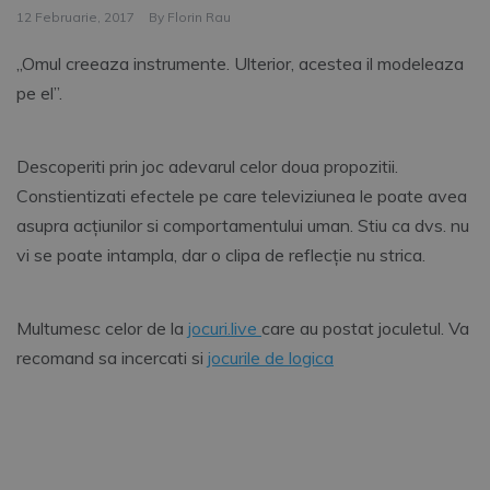
12 Februarie, 2017
By
Florin Rau
„Omul creeaza instrumente. Ulterior, acestea il modeleaza
pe el”.
Descoperiti prin joc adevarul celor doua propozitii.
Constientizati efectele pe care televiziunea le poate avea
asupra acțiunilor si comportamentului uman. Stiu ca dvs. nu
vi se poate intampla, dar o clipa de reflecție nu strica.
Multumesc celor de la
jocuri.live
care au postat joculetul. Va
recomand sa incercati si
jocurile de logica