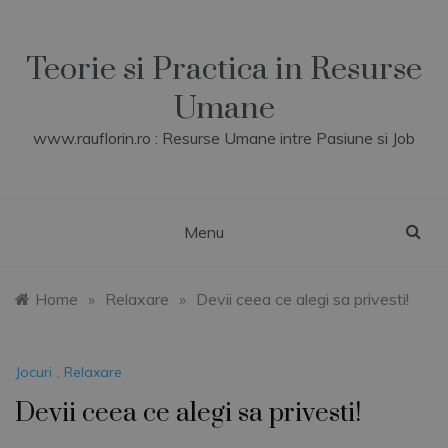
Skip
to
content
Teorie si Practica in Resurse
Umane
www.rauflorin.ro : Resurse Umane intre Pasiune si Job
Menu
Home
»
Relaxare
»
Devii ceea ce alegi sa privesti!
Jocuri
,
Relaxare
Devii ceea ce alegi sa privesti!