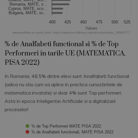
Romania, MATE, s…
Cyprus, MATE, sco…
Bulgaria, MATE, sc…
400
425
450
475
500
525
Values
www.rauflorin.ro sursa date: https://www.oecd-ilibrary.org/education/pisa_19963777
End of interactive chart.
% de Analfabeti functional si % de Top
Performeri in tarile UE (MATEMATICA,
PISA 2022)
In Romania, 48.5% dintre elevi sunt Analfabeti functional
(adica nu stiu cum sa aplice in practica cunostintele de
matematica invatate) si doar 4% sunt Top performeri.
Asta in epoca Inteligentei Artificiale si a digitalizarii
proceselor!
Chart
% de Top Performeri MATE PISA 2022
% de Analfabeti functionali, MATE PISA 2022
Bar chart with 2 data series.