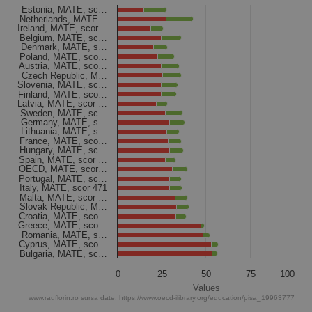
The chart has 1 X axis displaying categories.
Estonia, MATE, sc…
Netherlands, MATE…
The chart has 1 Y axis displaying Values. Data ranges from 1
Ireland, MATE, scor…
Belgium, MATE, sc…
Denmark, MATE, s…
Poland, MATE, sco…
Austria, MATE, sco…
Czech Republic, M…
Slovenia, MATE, sc…
Finland, MATE, sco…
Latvia, MATE, scor …
Sweden, MATE, sc…
Germany, MATE, s…
Lithuania, MATE, s…
France, MATE, sco…
Hungary, MATE, sc…
Spain, MATE, scor …
OECD, MATE, scor…
Portugal, MATE, sc…
Italy, MATE, scor 471
Malta, MATE, scor …
Slovak Republic, M…
Croatia, MATE, sco…
Greece, MATE, sco…
Romania, MATE, s…
Cyprus, MATE, sco…
Bulgaria, MATE, sc…
0
25
50
75
100
Values
www.rauflorin.ro sursa date: https://www.oecd-ilibrary.org/education/pisa_19963777
End of interactive chart.