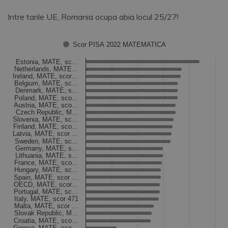
Intre tarile UE, Romania ocupa abia locul 25/27!
Chart
Scor PISA 2022 MATEMATICA
Bar chart with 27 bars.
Estonia, MATE, sc…
Netherlands, MATE…
The chart has 1 X axis displaying categories.
Ireland, MATE, scor…
The chart has 1 Y axis displaying Values. Data ranges from 
Belgium, MATE, sc…
Denmark, MATE, s…
Poland, MATE, sco…
Austria, MATE, sco…
Czech Republic, M…
Slovenia, MATE, sc…
Finland, MATE, sco…
Latvia, MATE, scor …
Sweden, MATE, sc…
Germany, MATE, s…
Lithuania, MATE, s…
France, MATE, sco…
Hungary, MATE, sc…
Spain, MATE, scor …
OECD, MATE, scor…
Portugal, MATE, sc…
Italy, MATE, scor 471
Malta, MATE, scor …
Slovak Republic, M…
Croatia, MATE, sco…
Greece, MATE, sco…