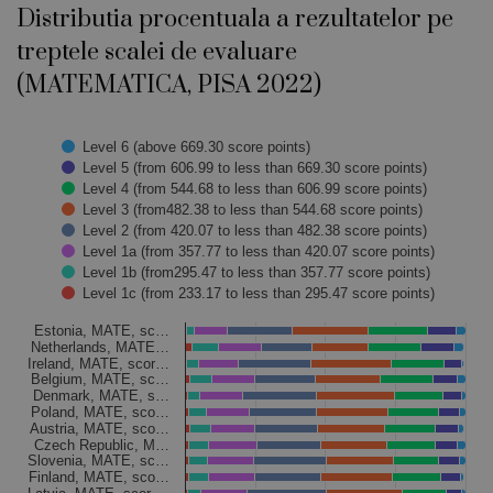
Distributia procentuala a rezultatelor pe
treptele scalei de evaluare
(MATEMATICA, PISA 2022)
Chart
Level 6 (above 669.30 score points)
Level 5 (from 606.99 to less than 669.30 score points)
Bar chart with 8 data series.
Level 4 (from 544.68 to less than 606.99 score points)
The chart has 1 X axis displaying categories.
Level 3 (from482.38 to less than 544.68 score points)
The chart has 1 Y axis displaying Values. Data ranges from 0
Level 2 (from 420.07 to less than 482.38 score points)
Level 1a (from 357.77 to less than 420.07 score points)
Level 1b (from295.47 to less than 357.77 score points)
Level 1c (from 233.17 to less than 295.47 score points)
Estonia, MATE, sc…
Netherlands, MATE…
Ireland, MATE, scor…
Belgium, MATE, sc…
Denmark, MATE, s…
Poland, MATE, sco…
Austria, MATE, sco…
Czech Republic, M…
Slovenia, MATE, sc…
Finland, MATE, sco…