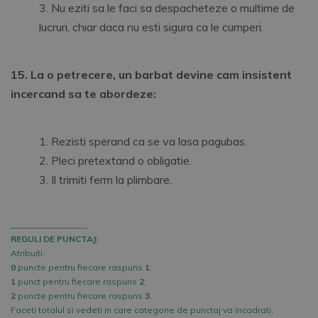
Nu eziti sa le faci sa despacheteze o multime de
lucruri, chiar daca nu esti sigura ca le cumperi.
15. La o petrecere, un barbat devine cam insistent
incercand sa te abordeze:
Rezisti sperand ca se va lasa pagubas.
Pleci pretextand o obligatie.
Il trimiti ferm la plimbare.
__________________
REGULI DE PUNCTAJ:
Atribuiti:
0
puncte pentru fiecare raspuns
1
;
1
punct pentru fiecare raspuns
2
;
2
puncte pentru fiecare raspuns
3
.
Faceti totalul si vedeti in care categorie de punctaj va incadrati.