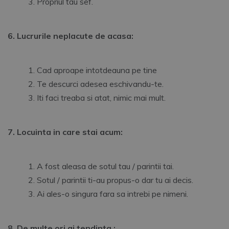
Propriul tau sef.
6. Lucrurile neplacute de acasa:
Cad aproape intotdeauna pe tine
Te descurci adesea eschivandu-te.
Iti faci treaba si atat, nimic mai mult.
7. Locuinta in care stai acum:
A fost aleasa de sotul tau / parintii tai.
Sotul / parintii ti-au propus-o dar tu ai decis.
Ai ales-o singura fara sa intrebi pe nimeni.
8. De multe ori ai tendinta :