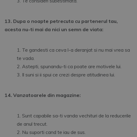
Te consideri subestimata.
13. Dupa o noapte petrecuta cu partenerul tau,
acesta nu-ti mai da nici un semn de viata:
Te gandesti ca ceva l-a deranjat si nu mai vrea sa
te vada.
Astepti, spunandu-ti ca poate are motivele lui.
Il suni si ii spui ce crezi despre atitudinea lui.
14. Vanzatoarele din magazine:
Sunt capabile sa-ti vanda vechituri de la reducerile
de anul trecut.
Nu suporti cand te iau de sus.