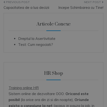
Navigare
Capacitatea de a lua decizii
Incepe Schimbarea cu Tine!
în
articole
Articole Conexe
Dreptul la Asertivitate
Test: Cum negociati?
HR Shop
Training online HR
Sistem online de dezvoltare OOO:
Oricand este
posibil
(la orice ora din zi si din noapte),
Oriunde
exista o conexiune la net
(acasa, in pauza la job, in