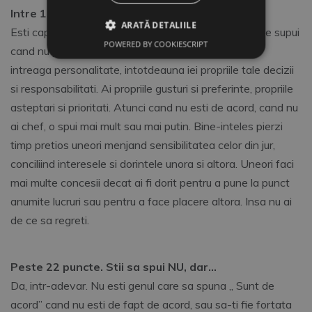
Intre 15 si 22 pincte. Stii sa spui NU.
ARATĂ DETALIILE
Esti capabila sa te pliezi atunci cand este necesar, te supui
POWERED BY COOKIESCRIPT
cand nu poti face altfel. Dar niciodata nu renunti cu
intreaga personalitate, intotdeauna iei propriile tale decizii
si responsabilitati. Ai propriile gusturi si preferinte, propriile
asteptari si prioritati. Atunci cand nu esti de acord, cand nu
ai chef, o spui mai mult sau mai putin. Bine-inteles pierzi
timp pretios uneori menjand sensibilitatea celor din jur,
conciliind interesele si dorintele unora si altora. Uneori faci
mai multe concesii decat ai fi dorit pentru a pune la punct
anumite lucruri sau pentru a face placere altora. Insa nu ai
de ce sa regreti.
Peste 22 puncte. Stii sa spui NU, dar…
Da, intr-adevar. Nu esti genul care sa spuna „ Sunt de
acord” cand nu esti de fapt de acord, sau sa-ti fie fortata