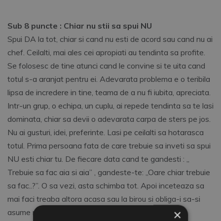
Sub 8 puncte : Chiar nu stii sa spui NU
Spui DA la tot, chiar si cand nu esti de acord sau cand nu ai
chef. Ceilalti, mai ales cei apropiati au tendinta sa profite.
Se folosesc de tine atunci cand le convine si te uita cand
totul s-a aranjat pentru ei. Adevarata problema e o teribila
lipsa de incredere in tine, teama de a nu fi iubita, apreciata.
Intr-un grup, o echipa, un cuplu, ai repede tendinta sa te lasi
dominata, chiar sa devii o adevarata carpa de sters pe jos.
Nu ai gusturi, idei, preferinte. Lasi pe ceilalti sa hotarasca
totul. Prima persoana fata de care trebuie sa inveti sa spui
NU esti chiar tu. De fiecare data cand te gandesti : „
Trebuie sa fac aia si aia” , gandeste-te: „Oare chiar trebuie
sa fac..?”. O sa vezi, asta schimba tot. Apoi inceteaza sa
mai faci treaba altora acasa sau la birou si obliga-i sa-si
×
asume responsabilitati.