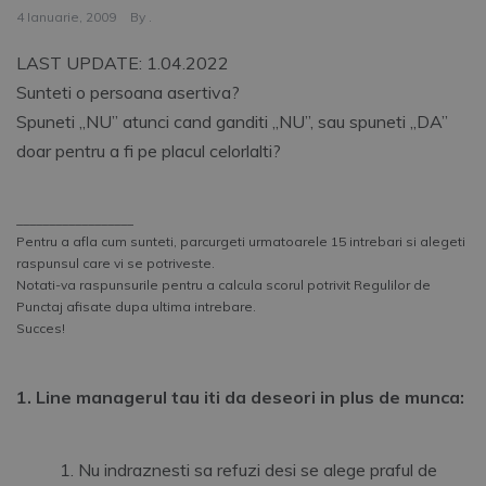
4 Ianuarie, 2009
By
.
LAST UPDATE: 1.04.2022
Sunteti o persoana asertiva?
Spuneti „NU” atunci cand ganditi „NU”, sau spuneti „DA”
doar pentru a fi pe placul celorlalti?
__________________
Pentru a afla cum sunteti, parcurgeti urmatoarele 15 intrebari si alegeti
raspunsul care vi se potriveste.
Notati-va raspunsurile pentru a calcula scorul potrivit Regulilor de
Punctaj afisate dupa ultima intrebare.
Succes!
1. Line managerul tau iti da deseori in plus de munca:
Nu indraznesti sa refuzi desi se alege praful de