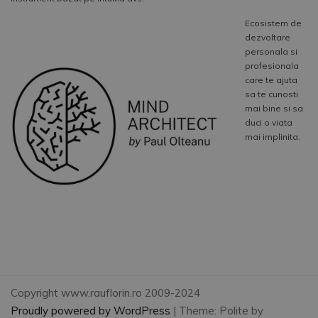
Ecosistem de
dezvoltare
personala si
profesionala
care te ajuta
sa te cunosti
mai bine si sa
duci o viata
mai implinita.
Copyright www.rauflorin.ro 2009-2024
Proudly powered by WordPress
|
Theme: Polite by