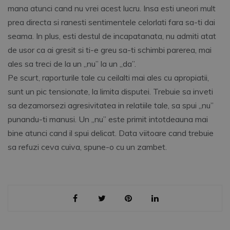
mana atunci cand nu vrei acest lucru. Insa esti uneori mult
prea directa si ranesti sentimentele celorlati fara sa-ti dai
seama. In plus, esti destul de incapatanata, nu admiti atat
de usor ca ai gresit si ti-e greu sa-ti schimbi parerea, mai
ales sa treci de la un „nu” la un „da”.
Pe scurt, raporturile tale cu ceilalti mai ales cu apropiatii,
sunt un pic tensionate, la limita disputei. Trebuie sa inveti
sa dezamorsezi agresivitatea in relatiile tale, sa spui „nu”
punandu-ti manusi. Un „nu” este primit intotdeauna mai
bine atunci cand il spui delicat. Data viitoare cand trebuie
sa refuzi ceva cuiva, spune-o cu un zambet.