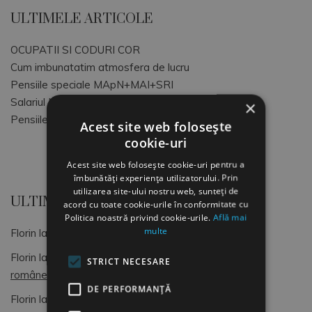
ULTIMELE ARTICOLE
OCUPATII SI CODURI COR
Cum imbunatatim atmosfera de lucru
Pensiile speciale MApN+MAI+SRI
Salariul Minim Brut pe tara
×
Pensiile speciale ale magistratilor
Acest site web folosește
cookie-uri
Acest site web folosește cookie-uri pentru a
îmbunătăți experiența utilizatorului. Prin
utilizarea site-ului nostru web, sunteți de
ULTIMELE COMENTARII
acord cu toate cookie-urile în conformitate cu
Politica noastră privind cookie-urile.
Află mai
multe
Florin
la
OCUPATII SI CODURI COR
Florin
la
Dimitrie Gusti, o lumină pentru sociologia
STRICT NECESARE
românească (4)
DE PERFORMANȚĂ
Florin
la
OCUPATII SI CODURI COR