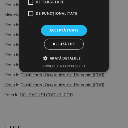
DE TARGETARE
Florin
la
Formular de Exit interviu
DE FUNCŢIONALITATE
Mihaela
la
Formular de Exit interviu
Florin
la
OCUPATII SI CODURI COR
ACCEPTĂ TOATE
Florin
la
OCUPATII SI CODURI COR
REFUZĂ TOT
Florin
la
Managementul Vietii si al Resurselor Umane
Florin
la
AUDIT HR
ARATĂ DETALIILE
Florin
la
Cod COR
POWERED BY COOKIESCRIPT
Florin
la
Clasificarea Ocupatiilor din Romania (COR)
Florin
la
Clasificarea Ocupatiilor din Romania (COR)
Forin
la
OCUPATII SI CODURI COR