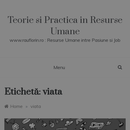
Skip
to
content
Teorie si Practica in Resurse
Umane
www.rauflorin.ro : Resurse Umane intre Pasiune si Job
Menu
Etichetă:
viata
Home
»
viata