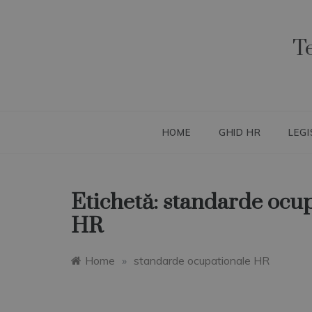
Skip
to
content
T
HOME
GHID HR
LEGI
Etichetă:
standarde ocup
HR
Home
»
standarde ocupationale HR