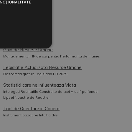
UNCŢIONALITATE
UTILE
Contact
Cookies
Ghid de Resurse Umane
Managementul HR de azi pentru Performanta de maine.
Legislatie Actualizata Resurse Umane
Descarcati gratuit Legislatia HR 2025.
Statistici care ne influenteaza Viata
Intelegeti Realitatile Construite de „cei Alesi” pe fondul
Lipsei Noastre de Reactie.
Tool de Orientare in Cariera
Instrument bazat pe Intuitia dvs.