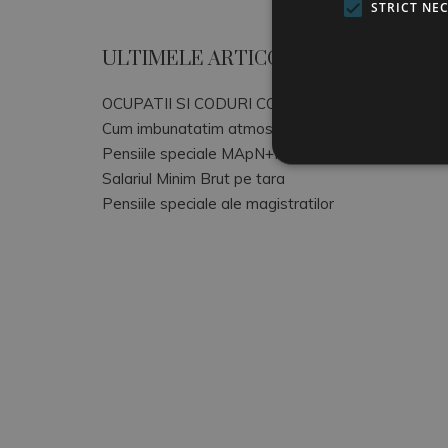
STRICT NE
ULTIMELE ARTICOLE
OCUPATII SI CODURI COR
Cum imbunatatim atmosfera de lucru
Pensiile speciale MApN+MAI+SRI
Salariul Minim Brut pe tara
Pensiile speciale ale magistratilor