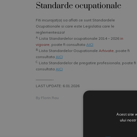
Standarde ocupationale
Fiti incurajat(a) sa aflati ce sunt Standardele
Ocupationale si care este Legislatia care le
reglementeaza!
A.
Lista Standardelor ocupationale 2014 – 2026
in
vigoare
, poate fi consultata
AICI
B.
Lista Standardelor Ocupationale
Arhivate
, poate fi
consultata
AICI
C.
Lista Standardelor de pregatire profesionala, poate fi
consultata
AICI
–––––––––-
LAST UPDATE: 6.01.2026
By
Florin Rau
Acest site 
ului nost