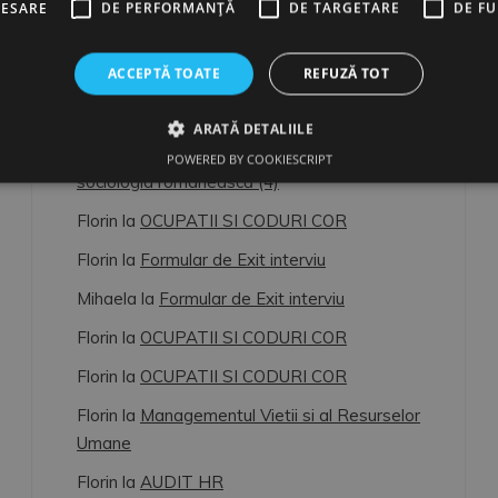
CESARE
DE PERFORMANȚĂ
DE TARGETARE
DE F
ULTIMELE COMENTARII
ACCEPTĂ TOATE
REFUZĂ TOT
Florin
la
OCUPATII SI CODURI COR
ARATĂ DETALIILE
Florin
la
Dimitrie Gusti, o lumină pentru
POWERED BY COOKIESCRIPT
sociologia românească (4)
Florin
la
OCUPATII SI CODURI COR
Florin
la
Formular de Exit interviu
Mihaela
la
Formular de Exit interviu
Florin
la
OCUPATII SI CODURI COR
Florin
la
OCUPATII SI CODURI COR
Florin
la
Managementul Vietii si al Resurselor
Umane
Florin
la
AUDIT HR