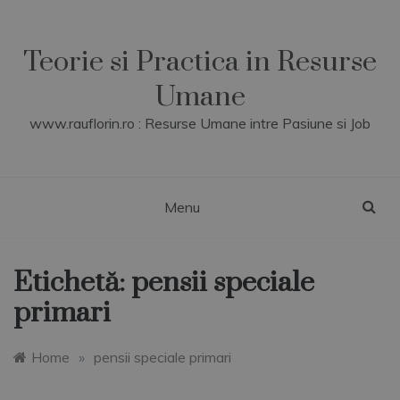
Skip
to
content
Teorie si Practica in Resurse
Umane
www.rauflorin.ro : Resurse Umane intre Pasiune si Job
Menu
Etichetă:
pensii speciale
primari
Home
»
pensii speciale primari