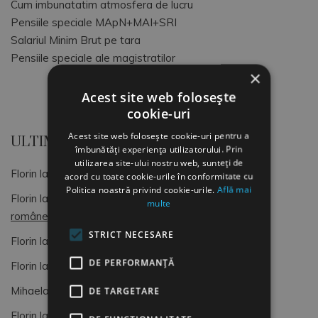
Cum imbunatatim atmosfera de lucru
Pensiile speciale MApN+MAI+SRI
Salariul Minim Brut pe tara
Pensiile speciale ale magistratilor
×
Acest site web folosește
cookie-uri
Acest site web folosește cookie-uri pentru a
ULTIMELE COMENTARII
îmbunătăți experiența utilizatorului. Prin
utilizarea site-ului nostru web, sunteți de
Florin
la
OCUPATII SI CODURI COR
acord cu toate cookie-urile în conformitate cu
Politica noastră privind cookie-urile.
Află mai
Florin
la
Dimitrie Gusti, o lumină pentru sociologia
multe
românească (4)
STRICT NECESARE
Florin
la
OCUPATII SI CODURI COR
DE PERFORMANȚĂ
Florin
la
Formular de Exit interviu
Mihaela
la
Formular de Exit interviu
DE TARGETARE
Florin
la
OCUPATII SI CODURI COR