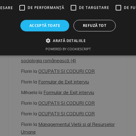
CESARE
DE PERFORMANȚĂ
DE TARGETARE
DE F
ACCEPTĂ TOATE
REFUZĂ TOT
ULTIMELE COMENTARII
ARATĂ DETALIILE
Florin
la
OCUPATII SI CODURI COR
POWERED BY COOKIESCRIPT
Florin
la
Dimitrie Gusti, o lumină pentru
sociologia românească (4)
Florin
la
OCUPATII SI CODURI COR
Florin
la
Formular de Exit interviu
Mihaela
la
Formular de Exit interviu
Florin
la
OCUPATII SI CODURI COR
Florin
la
OCUPATII SI CODURI COR
Florin
la
Managementul Vietii si al Resurselor
Umane