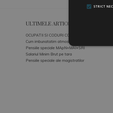
STRICT NE
ULTIMELE ARTICOLE
OCUPATII SI CODURI COR
Cum imbunatatim atmosfera de lucru
Pensiile speciale MApN+MAI+SRI
Salariul Minim Brut pe tara
Pensiile speciale ale magistratilor