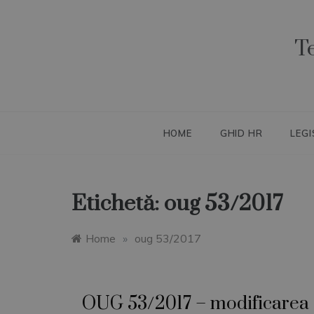
Skip
to
content
T
HOME
GHID HR
LEGI
Etichetă:
oug 53/2017
Home
»
oug 53/2017
OUG 53/2017 – modificarea