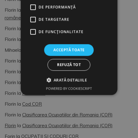
DE PERFORMANȚĂ
Florin
la
Dimitrie Gusti, o lumină pentru sociologia
românească (4)
DE TARGETARE
Florin
la
OCUPATII SI CODURI COR
DE FUNCŢIONALITATE
Florin
la
Formular de Exit interviu
ACCEPTĂ TOATE
Mihaela
la
Formular de Exit interviu
Florin
la
OCUPATII SI CODURI COR
REFUZĂ TOT
Florin
la
OCUPATII SI CODURI COR
ARATĂ DETALIILE
Florin
la
Managementul Vietii si al Resurselor Umane
POWERED BY COOKIESCRIPT
Florin
la
AUDIT HR
Florin
la
Cod COR
Florin
la
Clasificarea Ocupatiilor din Romania (COR)
Florin
la
Clasificarea Ocupatiilor din Romania (COR)
Forin
la
OCUPATII SI CODURI COR