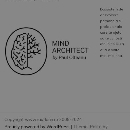
Ecosistem de
dezvoltare
personala si
profesionala
care te ajuta
sa te cunosti
mai bine si sa
duci o viata
mai implinita.
Copyright www.rauflorin.ro 2009-2024
Proudly powered by WordPress
|
Theme: Polite by