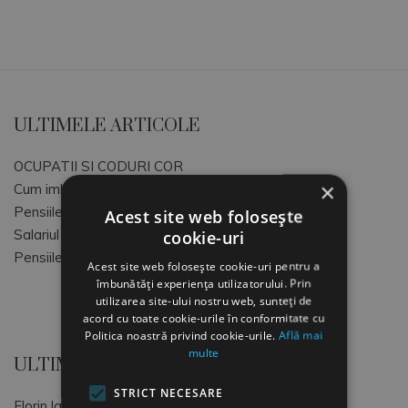
ULTIMELE ARTICOLE
OCUPATII SI CODURI COR
×
Cum imbunatatim atmosfera de lucru
Pensiile speciale MApN+MAI+SRI
Acest site web folosește
cookie-uri
Salariul Minim Brut pe tara
Pensiile speciale ale magistratilor
Acest site web folosește cookie-uri pentru a
îmbunătăți experiența utilizatorului. Prin
utilizarea site-ului nostru web, sunteți de
acord cu toate cookie-urile în conformitate cu
Politica noastră privind cookie-urile.
Află mai
multe
ULTIMELE COMENTARII
STRICT NECESARE
Florin
la
OCUPATII SI CODURI COR