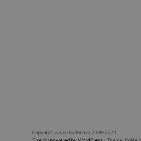
Copyright www.rauflorin.ro 2009-2024
Proudly powered by WordPress
|
Theme: Polite 