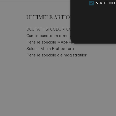
STRICT NE
ULTIMELE ARTICOLE
OCUPATII SI CODURI COR
Cum imbunatatim atmosfera de lucru
Pensiile speciale MApN+MAI+SRI
Salariul Minim Brut pe tara
Pensiile speciale ale magistratilor