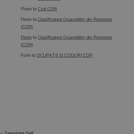
Florin
la
Cod COR
Florin
la
Clasificarea Ocupatiilor din Romania
(COR)
Florin
la
Clasificarea Ocupatiilor din Romania
(COR)
Forin
la
OCUPATII SI CODURI COR
by
Template Sell
.