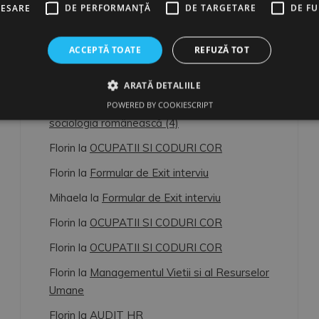
CESARE
DE PERFORMANȚĂ
DE TARGETARE
DE F
ULTIMELE COMENTARII
ACCEPTĂ TOATE
REFUZĂ TOT
Florin
la
OCUPATII SI CODURI COR
ARATĂ DETALIILE
Florin
la
Dimitrie Gusti, o lumină pentru
POWERED BY COOKIESCRIPT
sociologia românească (4)
Florin
la
OCUPATII SI CODURI COR
Florin
la
Formular de Exit interviu
Mihaela
la
Formular de Exit interviu
Florin
la
OCUPATII SI CODURI COR
Florin
la
OCUPATII SI CODURI COR
Florin
la
Managementul Vietii si al Resurselor
Umane
Florin
la
AUDIT HR