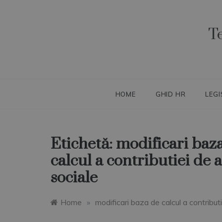
Skip
to
content
T
HOME
GHID HR
LEGI
Etichetă:
modificari baz
calcul a contributiei de 
sociale
Home
»
modificari baza de calcul a contributi