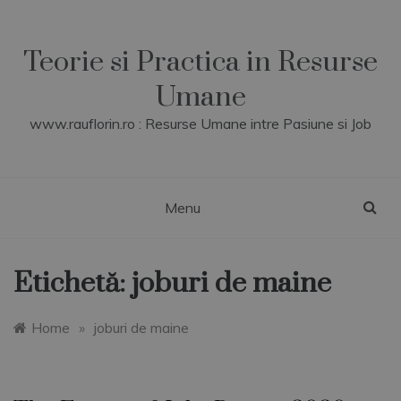
Skip
to
content
Teorie si Practica in Resurse
Umane
www.rauflorin.ro : Resurse Umane intre Pasiune si Job
Menu
Etichetă:
joburi de maine
Home
»
joburi de maine