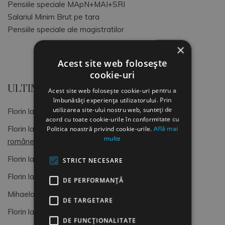
Pensiile speciale MApN+MAI+SRI
Salariul Minim Brut pe tara
Pensiile speciale ale magistratilor
×
Acest site web folosește
cookie-uri
ULTIMELE COMENTARII
Acest site web folosește cookie-uri pentru a
îmbunătăți experiența utilizatorului. Prin
utilizarea site-ului nostru web, sunteți de
Florin
la
OCUPATII SI CODURI COR
acord cu toate cookie-urile în conformitate cu
Florin
la
Dimitrie Gusti, o lumină pentru sociologia
Politica noastră privind cookie-urile.
Află mai
multe
românească (4)
Florin
la
OCUPATII SI CODURI COR
STRICT NECESARE
Florin
la
Formular de Exit interviu
DE PERFORMANȚĂ
Mihaela
la
Formular de Exit interviu
DE TARGETARE
Florin
la
OCUPATII SI CODURI COR
DE FUNCŢIONALITATE